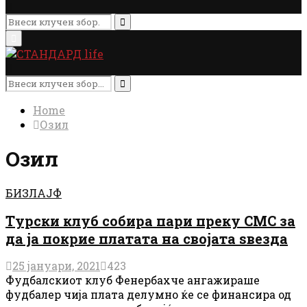
Search
for:
Search
Primary
Menu
Search
for:
Search
Home
Озил
Озил
БИЗЛАЈФ
Турски клуб собира пари преку СМС за
да ја покрие платата на својата ѕвезда
25 јануари, 2021
423
Фудбалскиот клуб Фенербахче ангажираше
фудбалер чија плата делумно ќе се финансира од