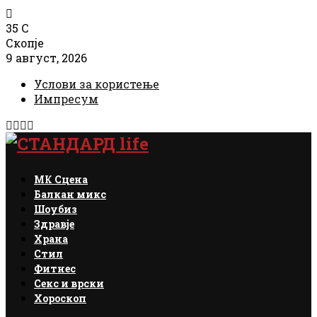
35
C
Скопје
9 август, 2026
Услови за користење
Импресум
Facebook
Instagram
Email
Rss
МК Сцена
Балкан микс
Шоубиз
Здравје
Храна
Стил
Фитнес
Секс и врски
Хороскоп