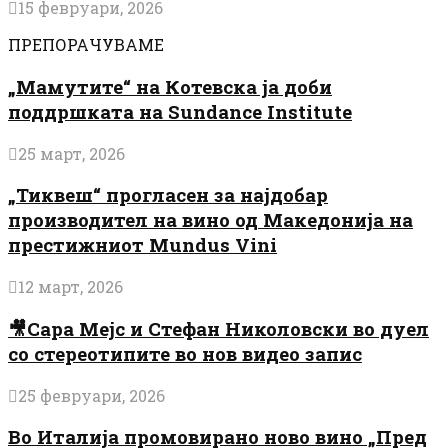
15 февруари, 2026
ПРЕПОРАЧУВАМЕ
„Мамутите“ на Котевска ја доби
поддршката на Sundance Institute
25 март, 2026
„Тиквеш“ прогласен за најдобар
производител на вино од Македонија на
престижниот Mundus Vini
12 март, 2026
🎥Сара Мејс и Стефан Николовски во дуел
со стереотипите во нов видео запис
25 февруари, 2026
Во Италија промовирано ново вино „Пред