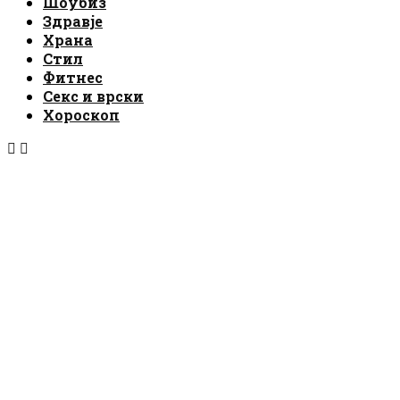
Шоубиз
Здравје
Храна
Стил
Фитнес
Секс и врски
Хороскоп