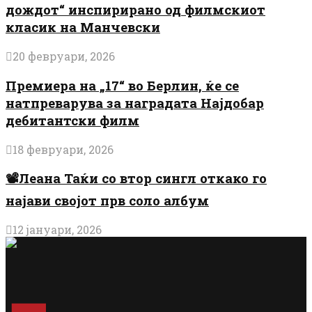
дождот“ инспирирано од филмскиот
класик на Манчевски
20 февруари, 2026
Премиера на „17“ во Берлин, ќе се
натпреварува за наградата Најдобар
дебитантски филм
18 февруари, 2026
📽️Леана Таќи со втор сингл откако го
најави својот прв соло албум
12 јануари, 2026