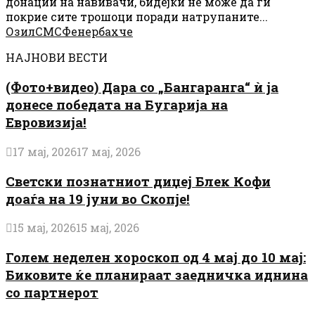
донации на навивачи, бидејќи не може да ги
покрие сите трошоци поради натрупаните...
Озил
СМС
Фенербахче
НАЈНОВИ ВЕСТИ
(Фото+видео) Дара со „Бангаранга“ ѝ ја
донесе победата на Бугарија на
Евровизија!
17 мај, 2026
17 мај, 2026
Светски познатниот диџеј Блек Кофи
доаѓа на 19 јуни во Скопје!
15 мај, 2026
15 мај, 2026
Голем неделен хороскоп од 4 мај до 10 мај:
Биковите ќе планираат заедничка иднина
со партнерот