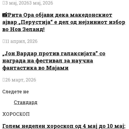
3 мај, 2026
3 мај, 2026
📸Рита Ора објави дека македонскиот
ајвар „Перустија“ е дел од нејзиниот избор
во Нов Зеланд!
11 април, 2026
„Јон Вардар против галаксијата” со
награда на фестивал за научна
фантастика во Мајами
26 март, 2026
Следете не
Стандард
ХОРОСКОП
Голем неделен хороскоп од 4 мај до 10 мај: