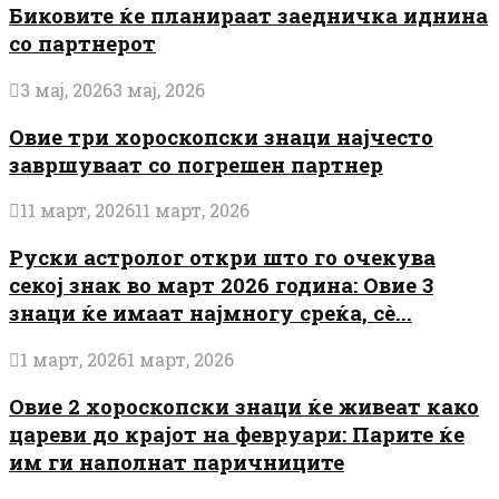
Биковите ќе планираат заедничка иднина
со партнерот
3 мај, 2026
3 мај, 2026
Овие три хороскопски знаци најчесто
завршуваат со погрешен партнер
11 март, 2026
11 март, 2026
Руски астролог откри што го очекува
секој знак во март 2026 година: Овие 3
знаци ќе имаат најмногу среќа, сè...
1 март, 2026
1 март, 2026
Овие 2 хороскопски знаци ќе живеат како
цареви до крајот на февруари: Парите ќе
им ги наполнат паричниците