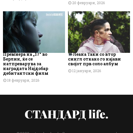
20 февруари, 2026
Премиера на „17“ во
Леана Таќи со втор
Берлин, ќе се
сингл откако го најави
натпреварува за
својот прв соло албум
наградата Најдобар
12 јануари, 2026
дебитантски филм
18 февруари, 2026