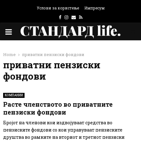
Услови за користење
Импресум
Facebook
Instagram
Email
Rss
PRIMARY
MENU
Home
приватни пензиски фондови
приватни пензиски
фондови
КОМПАНИИ
Расте членството во приватните
пензиски фондови
Бројот на членови кои издвојуваат средства во
пензиските фондови со кои управуваат пензиските
друштва во рамките на вториот и третиот пензиски