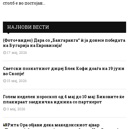
столб е во постојан...
НАЈНОВИ ВЕСТИ
(Фото+видео) Дара со „Бангаранга“ ѝ ја донесе победата
на Бугарија на Евровизија!
17 мај, 2026
Светски познатниот диџеј Блек Кофи доаѓа на 19 јуни
во Скопје!
15 мај, 2026
Голем неделен хороскоп од 4 мај до 10 мај: Биковите ќе
планираат заедничка иднина со партнерот
3 мај, 2026
Рита Ора објави дека македонскиот ајвар