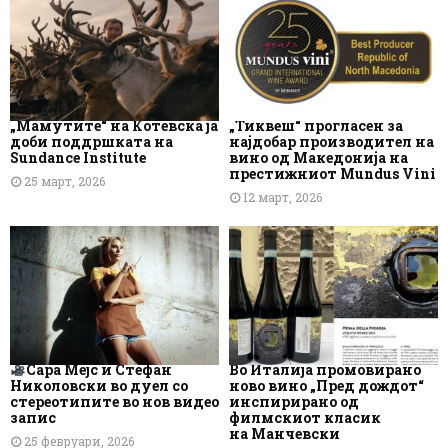
„Мамутите“ на Котевска ја
„Тиквеш“ прогласен за
доби поддршката на
најдобар производител на
Sundance Institute
вино од Македонија на
престижниот Mundus Vini
25 март, 2026
12 март, 2026
Сара Мејс и Стефан
Во Италија промовирано
Николовски во дуел со
ново вино „Пред дождот“
стереотипите во нов видео
инспирирано од
запис
филмскиот класик
на Манчевски
25 февруари, 2026