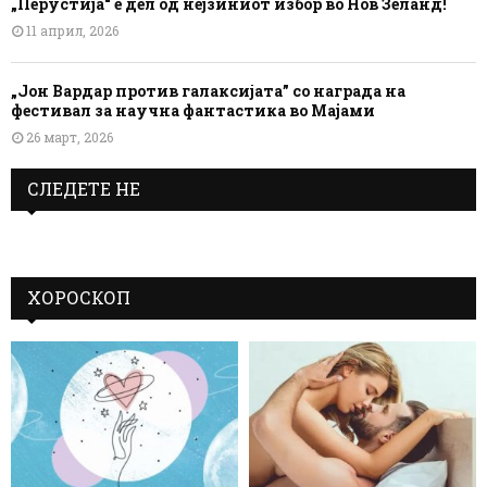
„Перустија“ е дел од нејзиниот избор во Нов Зеланд!
11 април, 2026
„Јон Вардар против галаксијата” со награда на
фестивал за научна фантастика во Мајами
26 март, 2026
СЛЕДЕТЕ НЕ
ХОРОСКОП