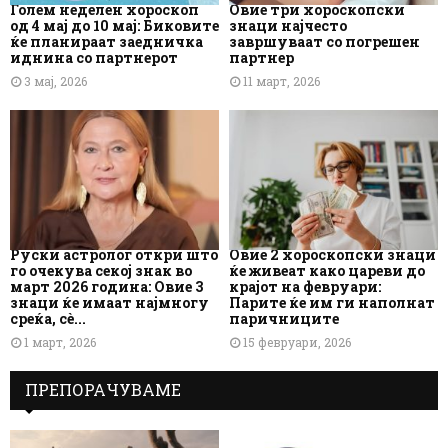
Голем неделен хороскоп
Овие три хороскопски
од 4 мај до 10 мај: Биковите
знаци најчесто
ќе планираат заедничка
завршуваат со погрешен
иднина со партнерот
партнер
3 мај, 2026
11 март, 2026
Руски астролог откри што
Овие 2 хороскопски знаци
го очекува секој знак во
ќе живеат како цареви до
март 2026 година: Овие 3
крајот на февруари:
знаци ќе имаат најмногу
Парите ќе им ги наполнат
среќа, сè...
паричниците
1 март, 2026
15 февруари, 2026
ПРЕПОРАЧУВАМЕ