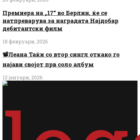
Премиера на „17“ во Берлин, ќе се
натпреварува за наградата Најдобар
дебитантски филм
18 февруари, 2026
📽️Леана Таќи со втор сингл откако го
најави својот прв соло албум
12 јануари, 2026