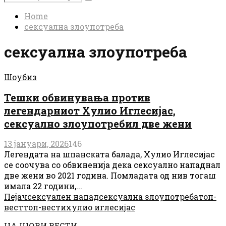
Search
for:
Home
сексуална злоупотреба
сексуална злоупотреба
Шоубиз
Тешки обвинувања против
легендарниот Хулио Иглесијас,
сексуално злоупотребил две жени
13 јануари, 2026
146
Легендата на шпанската балада, Хулио Иглесијас
се соочува со обвиненија дека сексуално нападнал
две жени во 2021 година. Помладата од нив тогаш
имала 22 години,...
Пејач
сексуален напад
сексуална злоупотреба
топ-
вест
топ-вести
хулио иглесијас
НАЈНОВИ ВЕСТИ