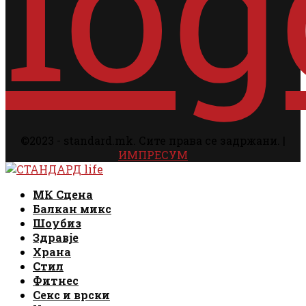
©2023 - standard.mk. Сите права се задржани. |
ИМПРЕСУМ
Facebook
Instagram
Email
Rss
Facebook
Instagram
Email
Rss
МК Сцена
Балкан микс
Шоубиз
Здравје
Храна
Стил
Фитнес
Секс и врски