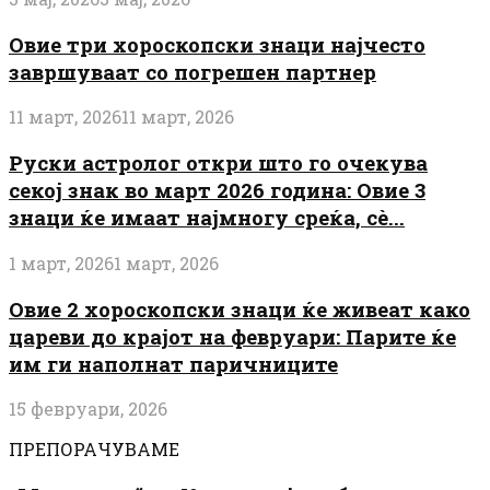
Овие три хороскопски знаци најчесто
завршуваат со погрешен партнер
11 март, 2026
11 март, 2026
Руски астролог откри што го очекува
секој знак во март 2026 година: Овие 3
знаци ќе имаат најмногу среќа, сè...
1 март, 2026
1 март, 2026
Овие 2 хороскопски знаци ќе живеат како
цареви до крајот на февруари: Парите ќе
им ги наполнат паричниците
15 февруари, 2026
ПРЕПОРАЧУВАМЕ