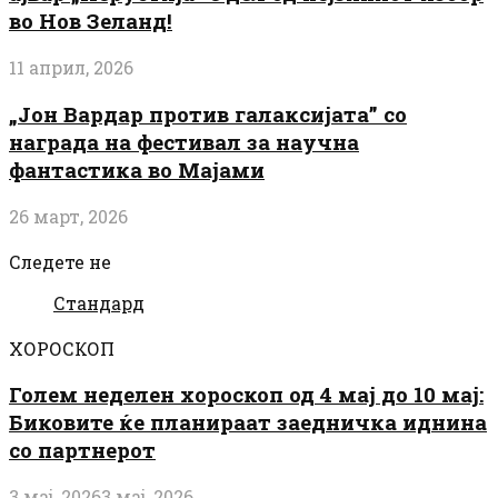
во Нов Зеланд!
11 април, 2026
„Јон Вардар против галаксијата” со
награда на фестивал за научна
фантастика во Мајами
26 март, 2026
Следете не
Стандард
ХОРОСКОП
Голем неделен хороскоп од 4 мај до 10 мај:
Биковите ќе планираат заедничка иднина
со партнерот
3 мај, 2026
3 мај, 2026