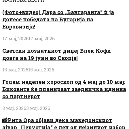
(Фото+видео) Дара со „Бангаранга“ ѝ ја
донесе победата на Бугарија на
Евровизија!
17 мај, 2026
17 мај, 2026
Светски познатниот диџеј Блек Кофи
доаѓа на 19 јуни во Скопје!
15 мај, 2026
15 мај, 2026
Голем неделен хороскоп од 4 мај до 10 мај:
Биковите ќе планираат заедничка иднина
со партнерот
3 мај, 2026
3 мај, 2026
📸Рита Ора објави дека македонскиот
ајвар „Перустија“ е дел од нејзиниот избор