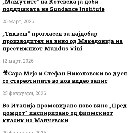
„Мамутите“ на Котевска ја доби
поддршката на Sundance Institute
25 март, 2026
„Тиквеш“ прогласен за најдобар
производител на вино од Македонија на
престижниот Mundus Vini
12 март, 2026
🎥Сара Мејс и Стефан Николовски во дуел
со стереотипите во нов видео запис
25 февруари, 2026
Во Италија промовирано ново вино „Пред
дождот“ инспирирано од филмскиот
класик на Манчевски
20 февруари, 2026