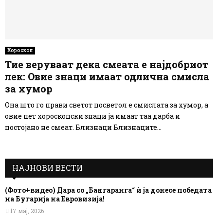
Хороскоп
Тие веруваат дека смеата е најдобриот
лек: Овие знаци имаат одлична смисла
за хумор
Она што го прави светот посветол е смислата за хумор, а
овие пет хороскопски знаци ја имаат таа дарба и
постојано не смеат. Близнаци Близнаците...
НАЈНОВИ ВЕСТИ
(Фото+видео) Дара со „Бангаранга“ ѝ ја донесе победата
на Бугарија на Евровизија!
17 мај, 2026