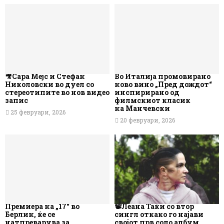
🎥Сара Мејс и Стефан
Во Италија промовирано
Николовски во дуел со
ново вино „Пред дождот“
стереотипите во нов видео
инспирирано од
запис
филмскиот класик
на Манчевски
25 февруари, 2026
20 февруари, 2026
Премиера на „17“ во
📽️Леана Таќи со втор
Берлин, ќе се
сингл откако го најави
натпреварува за
својот прв соло албум