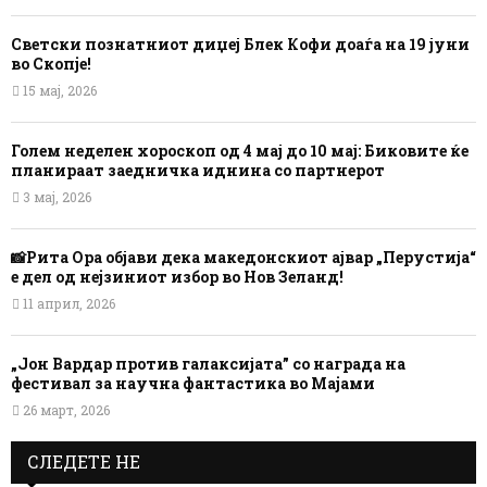
Светски познатниот диџеј Блек Кофи доаѓа на 19 јуни
во Скопје!
15 мај, 2026
Голем неделен хороскоп од 4 мај до 10 мај: Биковите ќе
планираат заедничка иднина со партнерот
3 мај, 2026
📸Рита Ора објави дека македонскиот ајвар „Перустија“
е дел од нејзиниот избор во Нов Зеланд!
11 април, 2026
„Јон Вардар против галаксијата” со награда на
фестивал за научна фантастика во Мајами
26 март, 2026
СЛЕДЕТЕ НЕ