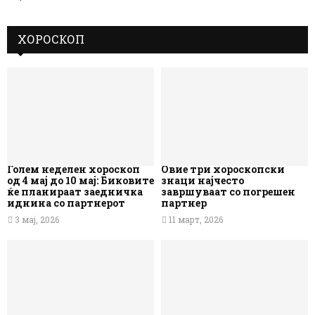
ХОРОСКОП
Голем неделен хороскоп
Овие три хороскопски
од 4 мај до 10 мај: Биковите
знаци најчесто
ќе планираат заедничка
завршуваат со погрешен
иднина со партнерот
партнер
3 мај, 2026
11 март, 2026