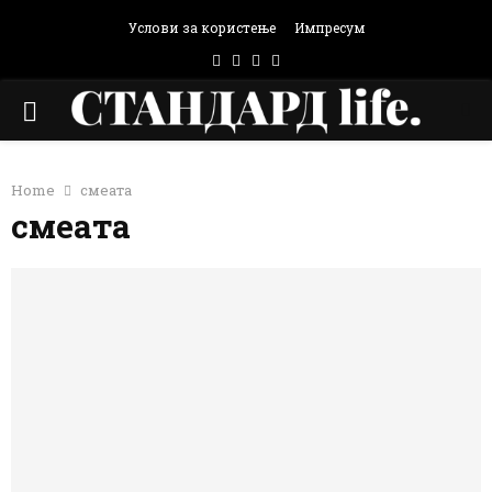
Услови за користење
Импресум
Facebook
Instagram
Email
Rss
PRIMARY
MENU
Home
смеата
смеата