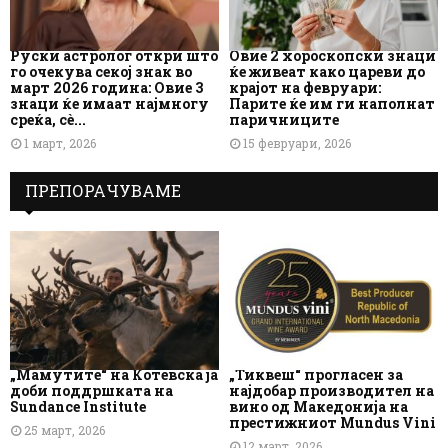
Руски астролог откри што
Овие 2 хороскопски знаци
го очекува секој знак во
ќе живеат како цареви до
март 2026 година: Овие 3
крајот на февруари:
знаци ќе имаат најмногу
Парите ќе им ги наполнат
среќа, сè...
паричниците
1 март, 2026
15 февруари, 2026
ПРЕПОРАЧУВАМЕ
„Мамутите“ на Котевска ја
„Тиквеш“ прогласен за
доби поддршката на
најдобар производител на
Sundance Institute
вино од Македонија на
престижниот Mundus Vini
25 март, 2026
12 март, 2026