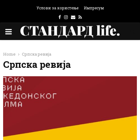
Услови за користење
Импресум
Facebook
Instagram
Email
Rss
PRIMARY
MENU
Home
Српска ревија
Српска ревија