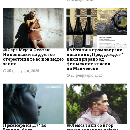
Сара Мејс и Стефан
Во Италија промовирано
Николовски во дуел со
ново вино „Пред дождот“
стереотипите во нов видео
инспирирано од
запис
филмскиот класик
на Манчевски
25 февруари, 2026
20 февруари, 2026
Премиера на „17“ во
Леана Таќи со втор
Берлин, ќе се
сингл откако го најави