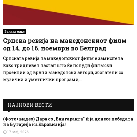
Балкан микс
Српска ревија на македонскиот филм
од 14. до 16. ноември во Белград
Српската ревија на македонскиот филм е замислена
како тридневен настан што ќе понуди филмски
проекции од врвни македонски автори, збогатени со
музички и уметнички програми,...
НАЈНОВИ ВЕСТИ
(Фото+видео) Дара со „Бангаранга“ ѝ ја донесе победата
на Бугарија на Евровизија!
17 мај, 2026