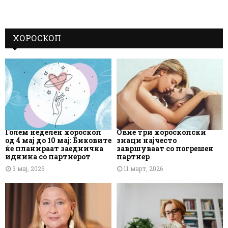
ХОРОСКОП
Голем неделен хороскоп
Овие три хороскопски
од 4 мај до 10 мај: Биковите
знаци најчесто
ќе планираат заедничка
завршуваат со погрешен
иднина со партнерот
партнер
3 мај, 2026
11 март, 2026