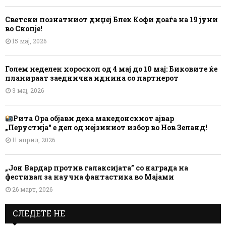
Светски познатниот диџеј Блек Кофи доаѓа на 19 јуни
во Скопје!
15 мај, 2026
Голем неделен хороскоп од 4 мај до 10 мај: Биковите ќе
планираат заедничка иднина со партнерот
3 мај, 2026
Рита Ора објави дека македонскиот ајвар
„Перустија“ е дел од нејзиниот избор во Нов Зеланд!
11 април, 2026
„Јон Вардар против галаксијата” со награда на
фестивал за научна фантастика во Мајами
26 март, 2026
СЛЕДЕТЕ НЕ