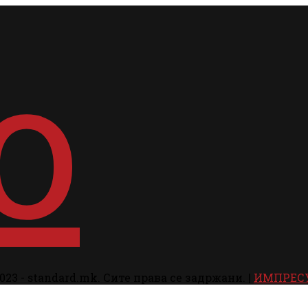
023 - standard.mk. Сите права се задржани. |
ИМПРЕС