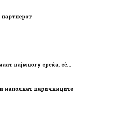
о партнерот
аат најмногу среќа, сè...
 ги наполнат паричниците