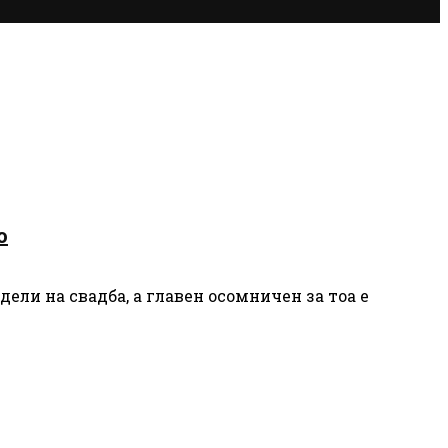
о
ели на свадба, а главен осомничен за тоа е