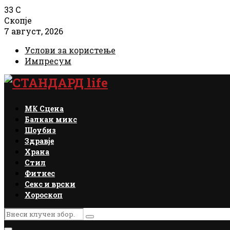
33
C
Скопје
7 август, 2026
Услови за користење
Импресум
Facebook
Instagram
Email
Rss
МК Сцена
Балкан микс
Шоубиз
Здравје
Храна
Стил
Фитнес
Секс и врски
Хороскоп
Search
Search
for: