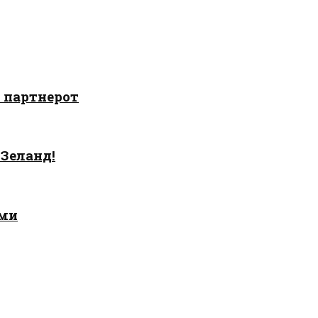
о партнерот
 Зеланд!
ами