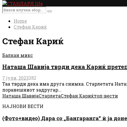
Primary
Menu
Search
Search
for:
Home
Стефан Кариќ
Стефан Кариќ
Балкан микс
Наташа Шавија тврди дека Кариќ претепа
7 јули, 2023
282
Таа тврди дека има друга снимка. Старлетата Наташ
поранешниот задругар...
Наташа Шавија
Старлета
Стефан Кариќ
топ-вести
НАЈНОВИ ВЕСТИ
(Фото+видео) Дара со „Бангаранга“ ѝ ја дон