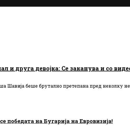
л и друга девојка: Се заканува и со виде
а Шавија беше брутално претепана пред неколку нед
есе победата на Бугарија на Евровизија!