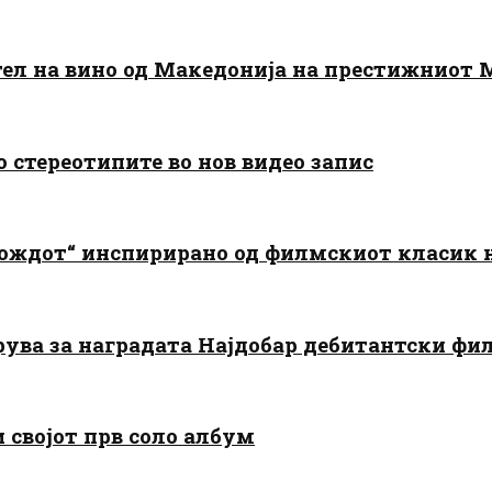
тел на вино од Македонија на престижниот 
о стереотипите во нов видео запис
дождот“ инспирирано од филмскиот класик
арува за наградата Најдобар дебитантски фи
и својот прв соло албум