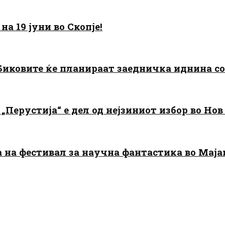
а 19 јуни во Скопје!
: Биковите ќе планираат заедничка иднина с
„Перустија“ е дел од нејзиниот избор во Нов
да на фестивал за научна фантастика во Мај