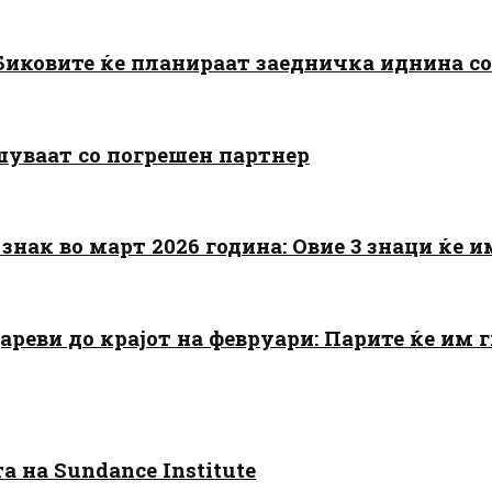
: Биковите ќе планираат заедничка иднина с
шуваат со погрешен партнер
знак во март 2026 година: Овие 3 знаци ќе им
цареви до крајот на февруари: Парите ќе им
 на Sundance Institute