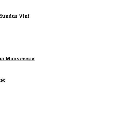
Mundus Vini
 на Манчевски
лм