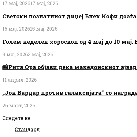
17 мај, 2026
17 мај, 2026
Светски познатниот диџеј Блек Кофи доаѓа н
15 мај, 2026
15 мај, 2026
Голем неделен хороскоп од 4 мај до 10 мај
3 мај, 2026
3 мај, 2026
📸Рита Ора објави дека македонскиот ајвар 
11 април, 2026
„Јон Вардар против галаксијата” со награ
26 март, 2026
Следете не
Стандард