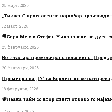
25 март, 2026
„Тиквеш“ прогласен за најдобар производи
12 март, 2026
🎥Сара Мејс и Стефан Николовски во дуел с
25 февруари, 2026
Во Италија промовирано ново вино „Пред 
20 февруари, 2026
Премиера на „17“ во Берлин, ќе се натпрев
18 февруари, 2026
📽️Леана Таќи со втор сингл откако го најав
12 јануари, 2026