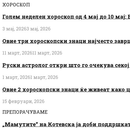
ХОРОСКОП
Голем неделен хороскоп од 4 мај до 10 мај
3 мај, 2026
3 мај, 2026
Овие три хороскопски знаци најчесто завр
11 март, 2026
11 март, 2026
Руски астролог откри што го очекува секој 
1 март, 2026
1 март, 2026
Овие 2 хороскопски знаци ќе живеат како 
15 февруари, 2026
ПРЕПОРАЧУВАМЕ
„Мамутите“ на Котевска ја доби поддршката