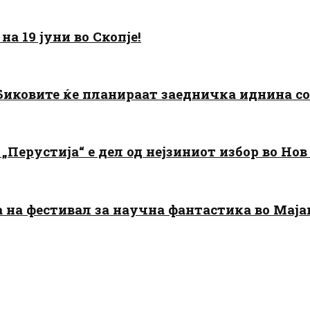
а 19 јуни во Скопје!
: Биковите ќе планираат заедничка иднина с
„Перустија“ е дел од нејзиниот избор во Нов
да на фестивал за научна фантастика во Мај