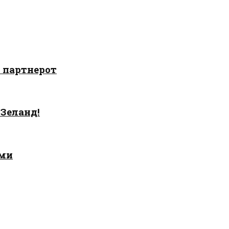
о партнерот
 Зеланд!
ами