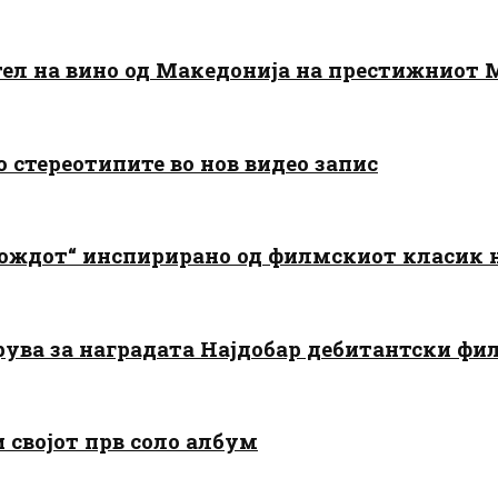
тел на вино од Македонија на престижниот 
о стереотипите во нов видео запис
дождот“ инспирирано од филмскиот класик
арува за наградата Најдобар дебитантски фи
и својот прв соло албум