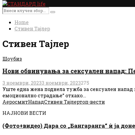
Primary
Menu
Search
Search
for:
Home
Стивен Тајлер
Стивен Тајлер
Шоубиз
Нови обвинувања за сексуален напад: П
3 ноември, 2023
3 ноември, 2023
275
Уште една жена поднела тужба за сексуален напад 
емоционално страдање“ откако...
Аеросмит
Напад
Стивен Тајлер
топ-вести
НАЈНОВИ ВЕСТИ
(Фото+видео) Дара со „Бангаранга“ ѝ ја дон