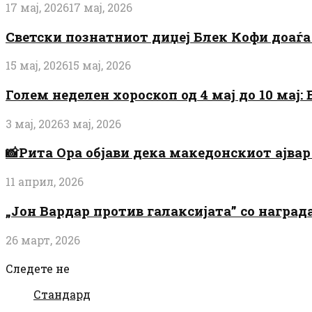
17 мај, 2026
17 мај, 2026
Светски познатниот диџеј Блек Кофи доаѓа н
15 мај, 2026
15 мај, 2026
Голем неделен хороскоп од 4 мај до 10 мај
3 мај, 2026
3 мај, 2026
📸Рита Ора објави дека македонскиот ајвар 
11 април, 2026
„Јон Вардар против галаксијата” со награ
26 март, 2026
Следете не
Стандард