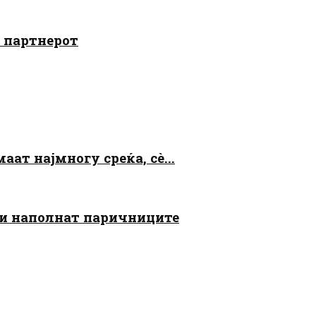
о партнерот
аат најмногу среќа, сè...
 ги наполнат паричниците