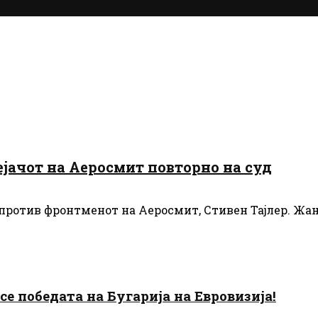
ејачот на Аеросмит повторно на суд
против фронтменот на Аеросмит, Стивен Тајлер. Жана
есе победата на Бугарија на Евровизија!