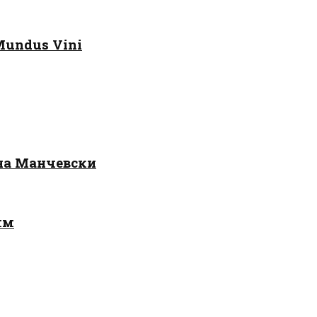
Mundus Vini
 на Манчевски
лм