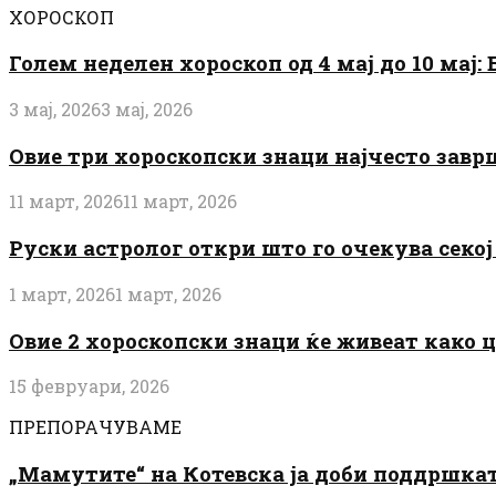
ХОРОСКОП
Голем неделен хороскоп од 4 мај до 10 мај
3 мај, 2026
3 мај, 2026
Овие три хороскопски знаци најчесто завр
11 март, 2026
11 март, 2026
Руски астролог откри што го очекува секој 
1 март, 2026
1 март, 2026
Овие 2 хороскопски знаци ќе живеат како 
15 февруари, 2026
ПРЕПОРАЧУВАМЕ
„Мамутите“ на Котевска ја доби поддршката