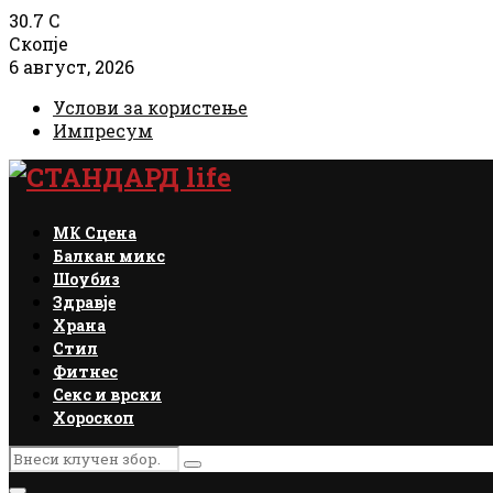
30.7
C
Скопје
6 август, 2026
Услови за користење
Импресум
Facebook
Instagram
Email
Rss
МК Сцена
Балкан микс
Шоубиз
Здравје
Храна
Стил
Фитнес
Секс и врски
Хороскоп
Search
Search
for: