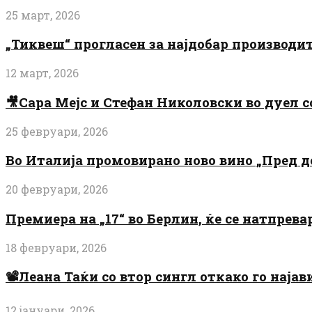
25 март, 2026
„Тиквеш“ прогласен за најдобар производи
12 март, 2026
🎥Сара Мејс и Стефан Николовски во дуел с
25 февруари, 2026
Во Италија промовирано ново вино „Пред 
20 февруари, 2026
Премиера на „17“ во Берлин, ќе се натпрев
18 февруари, 2026
📽️Леана Таќи со втор сингл откако го најав
12 јануари, 2026