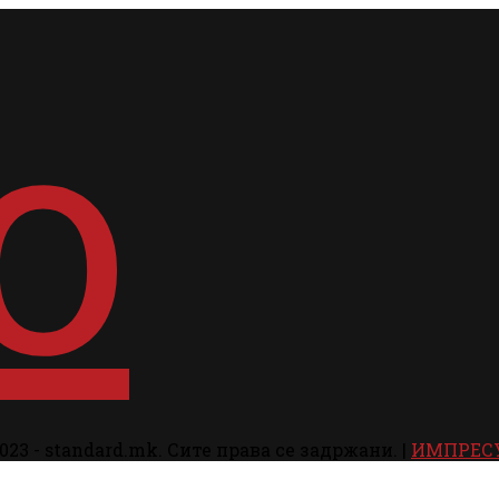
023 - standard.mk. Сите права се задржани. |
ИМПРЕС