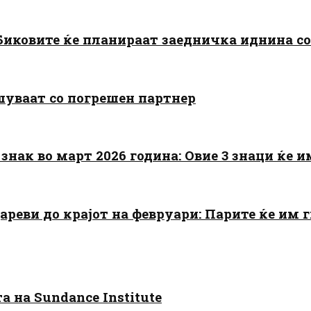
: Биковите ќе планираат заедничка иднина с
шуваат со погрешен партнер
знак во март 2026 година: Овие 3 знаци ќе им
цареви до крајот на февруари: Парите ќе им
 на Sundance Institute