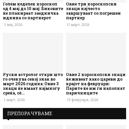
Голем неделен хороскоп
Овие три хороскопски
од 4 мај до 10 мај: Биковите
знаци најчесто
ќе планираат заедничка
завршуваат со погрешен
иднина со партнерот
партнер
3 мај, 2026
11 март, 2026
Руски астролог откри што
Овие 2 хороскопски знаци
го очекува секој знак во
ќе живеат како цареви до
март 2026 година: Овие 3
крајот на февруари:
знаци ќе имаат најмногу
Парите ќе им ги наполнат
среќа, сè...
паричниците
1 март, 2026
15 февруари, 2026
ПРЕПОРАЧУВАМЕ