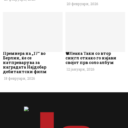
20 февруари, 2026
Премиера на „17“ во
📽️Леана Таќи со втор
Берлин, ќе се
сингл откако го најави
натпреварува за
својот прв соло албум
наградата Најдобар
12 јануари, 2026
дебитантски филм
18 февруари, 2026