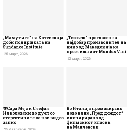
„Мамутите“ на Котевска ја
„Тиквеш“ прогласен за
доби поддршката на
најдобар производител на
Sundance Institute
вино од Македонија на
престижниот Mundus Vini
25 март, 2026
12 март, 2026
🎥Сара Мејс и Стефан
Во Италија промовирано
Николовски во дуел со
ново вино „Пред дождот“
стереотипите во нов видео
инспирирано од
запис
филмскиот класик
на Манчевски
25 февруари, 2026