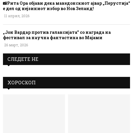
📸Рита Ора објави дека македонскиот ајвар „Перустија“
е дел од нејзиниот избор во Нов Зеланд!
11 април, 2026
„Јон Вардар против галаксијата” со награда на
фестивал за научна фантастика во Мајами
26 март, 2026
СЛЕДЕТЕ НЕ
ХОРОСКОП