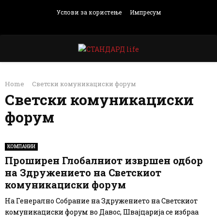
Услови за користење
Импресум
Facebook
Instagram
Email
Rss
PRIMARY
Home
Светски комуникациски форум
MENU
Светски комуникациски
форум
КОМПАНИИ
Проширен Глобалниот извршен одбор
на Здружението на Светскиот
комуникациски форум
На Генерално Собрание на Здружението на Светскиот
комуникациски форум во Давос, Швајцарија се избраа