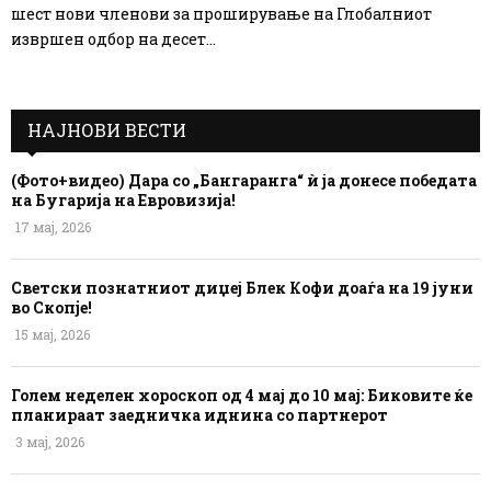
шест нови членови за проширување на Глобалниот
извршен одбор на десет...
НАЈНОВИ ВЕСТИ
(Фото+видео) Дара со „Бангаранга“ ѝ ја донесе победата
на Бугарија на Евровизија!
17 мај, 2026
Светски познатниот диџеј Блек Кофи доаѓа на 19 јуни
во Скопје!
15 мај, 2026
Голем неделен хороскоп од 4 мај до 10 мај: Биковите ќе
планираат заедничка иднина со партнерот
3 мај, 2026