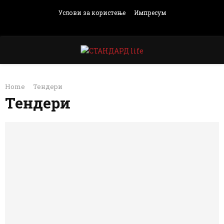
Услови за користење
Импресум
Facebook
Instagram
Email
Rss
PRIMARY
Home
Тендери
MENU
Тендери