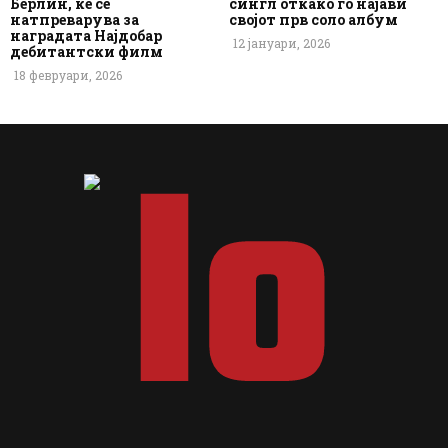
Берлин, ќе се
сингл откако го најави
натпреварува за
својот прв соло албум
наградата Најдобар
12 јануари, 2026
дебитантски филм
18 февруари, 2026