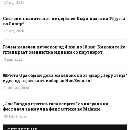
17 мај, 2026
Светски познатниот диџеј Блек Кофи доаѓа на 19 јуни
во Скопје!
15 мај, 2026
Голем неделен хороскоп од 4 мај до 10 мај: Биковите ќе
планираат заедничка иднина со партнерот
3 мај, 2026
📸Рита Ора објави дека македонскиот ајвар „Перустија“
е дел од нејзиниот избор во Нов Зеланд!
11 април, 2026
„Јон Вардар против галаксијата” со награда на
фестивал за научна фантастика во Мајами
26 март, 2026
СЛЕДЕТЕ НЕ