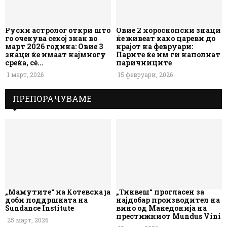
Руски астролог откри што
Овие 2 хороскопски знаци
го очекува секој знак во
ќе живеат како цареви до
март 2026 година: Овие 3
крајот на февруари:
знаци ќе имаат најмногу
Парите ќе им ги наполнат
среќа, сè...
паричниците
1 март, 2026
15 февруари, 2026
ПРЕПОРАЧУВАМЕ
„Мамутите“ на Котевска ја
„Тиквеш“ прогласен за
доби поддршката на
најдобар производител на
Sundance Institute
вино од Македонија на
престижниот Mundus Vini
25 март, 2026