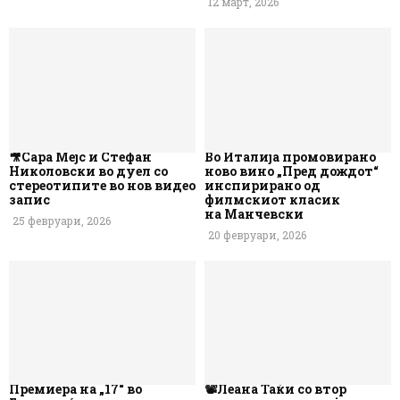
12 март, 2026
🎥Сара Мејс и Стефан
Во Италија промовирано
Николовски во дуел со
ново вино „Пред дождот“
стереотипите во нов видео
инспирирано од
запис
филмскиот класик
на Манчевски
25 февруари, 2026
20 февруари, 2026
Премиера на „17“ во
📽️Леана Таќи со втор