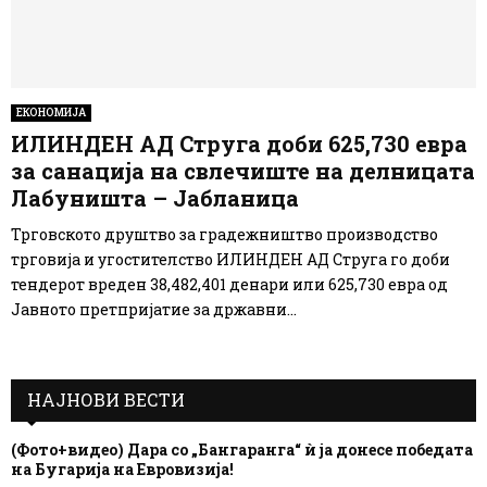
ЕКОНОМИЈА
ИЛИНДЕН АД Струга доби 625,730 евра
за санација на свлечиште на делницата
Лабуништа – Јабланица
Трговското друштво за градежништво производство
трговија и угостителство ИЛИНДЕН АД Струга го доби
тендерот вреден 38,482,401 денари или 625,730 евра од
Јавното претпријатие за државни...
НАЈНОВИ ВЕСТИ
(Фото+видео) Дара со „Бангаранга“ ѝ ја донесе победата
на Бугарија на Евровизија!