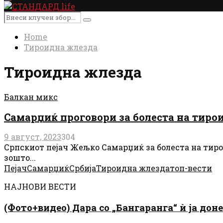
Primary
Menu
Search
Search
for:
Home
Тироидна жлезда
Тироидна жлезда
Балкан микс
Самарџиќ проговори за болеста на тиро
9 август, 2023
304
Српскиот пејач Жељко Самарџиќ за болеста на тирои
зошто...
Пејач
Самарџиќ
Србија
Тироидна жлезда
топ-вести
НАЈНОВИ ВЕСТИ
(Фото+видео) Дара со „Бангаранга“ ѝ ја дон