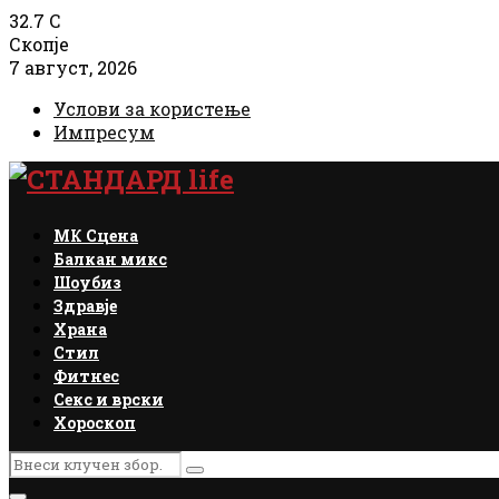
32.7
C
Скопје
7 август, 2026
Услови за користење
Импресум
Facebook
Instagram
Email
Rss
МК Сцена
Балкан микс
Шоубиз
Здравје
Храна
Стил
Фитнес
Секс и врски
Хороскоп
Search
Search
for: