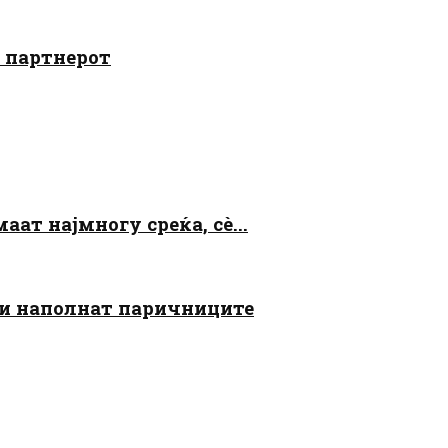
о партнерот
аат најмногу среќа, сè...
 ги наполнат паричниците