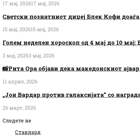
17 мај, 2026
17 мај, 2026
Светски познатниот диџеј Блек Кофи доаѓа н
15 мај, 2026
15 мај, 2026
Голем неделен хороскоп од 4 мај до 10 мај
3 мај, 2026
3 мај, 2026
📸Рита Ора објави дека македонскиот ајвар 
11 април, 2026
„Јон Вардар против галаксијата” со награ
26 март, 2026
Следете не
Стандард