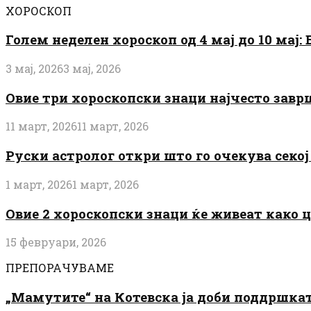
ХОРОСКОП
Голем неделен хороскоп од 4 мај до 10 мај
3 мај, 2026
3 мај, 2026
Овие три хороскопски знаци најчесто завр
11 март, 2026
11 март, 2026
Руски астролог откри што го очекува секој 
1 март, 2026
1 март, 2026
Овие 2 хороскопски знаци ќе живеат како 
15 февруари, 2026
ПРЕПОРАЧУВАМЕ
„Мамутите“ на Котевска ја доби поддршката