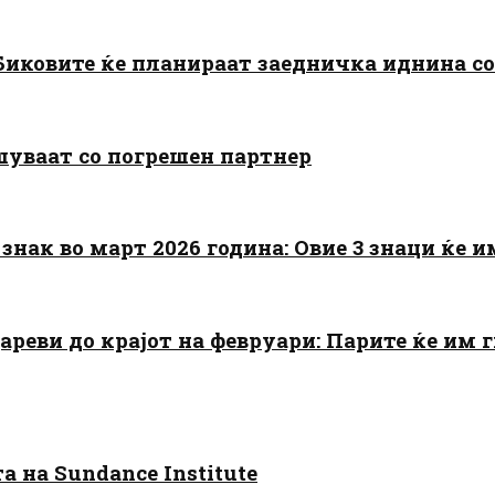
: Биковите ќе планираат заедничка иднина с
шуваат со погрешен партнер
знак во март 2026 година: Овие 3 знаци ќе им
цареви до крајот на февруари: Парите ќе им
 на Sundance Institute