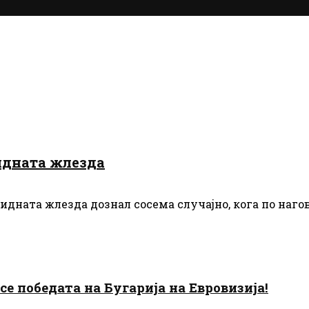
идната жлезда
дната жлезда дознал сосема случајно, кога по нагов
есе победата на Бугарија на Евровизија!