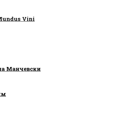
Mundus Vini
 на Манчевски
лм