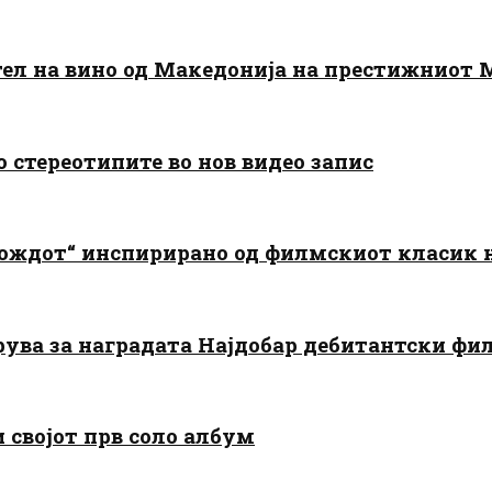
тел на вино од Македонија на престижниот 
о стереотипите во нов видео запис
дождот“ инспирирано од филмскиот класик
арува за наградата Најдобар дебитантски фи
и својот прв соло албум