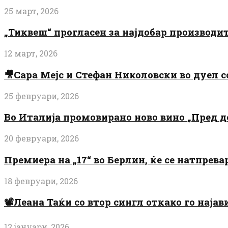
25 март, 2026
„Тиквеш“ прогласен за најдобар производи
12 март, 2026
🎥Сара Мејс и Стефан Николовски во дуел с
25 февруари, 2026
Во Италија промовирано ново вино „Пред 
20 февруари, 2026
Премиера на „17“ во Берлин, ќе се натпрев
18 февруари, 2026
📽️Леана Таќи со втор сингл откако го најав
12 јануари, 2026