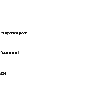
о партнерот
 Зеланд!
ами