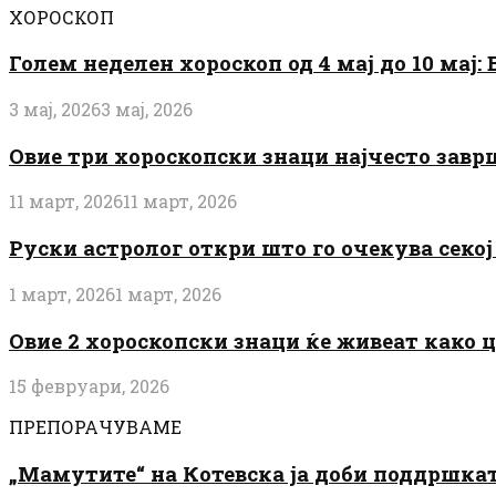
ХОРОСКОП
Голем неделен хороскоп од 4 мај до 10 мај
3 мај, 2026
3 мај, 2026
Овие три хороскопски знаци најчесто завр
11 март, 2026
11 март, 2026
Руски астролог откри што го очекува секој 
1 март, 2026
1 март, 2026
Овие 2 хороскопски знаци ќе живеат како 
15 февруари, 2026
ПРЕПОРАЧУВАМЕ
„Мамутите“ на Котевска ја доби поддршката