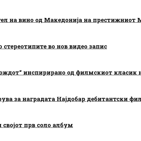
тел на вино од Македонија на престижниот 
о стереотипите во нов видео запис
дождот“ инспирирано од филмскиот класик
арува за наградата Најдобар дебитантски фи
и својот прв соло албум