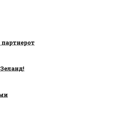
о партнерот
 Зеланд!
ами