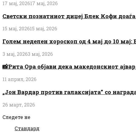
17 мај, 2026
17 мај, 2026
Светски познатниот диџеј Блек Кофи доаѓа н
15 мај, 2026
15 мај, 2026
Голем неделен хороскоп од 4 мај до 10 мај
3 мај, 2026
3 мај, 2026
📸Рита Ора објави дека македонскиот ајвар 
11 април, 2026
„Јон Вардар против галаксијата” со награ
26 март, 2026
Следете не
Стандард