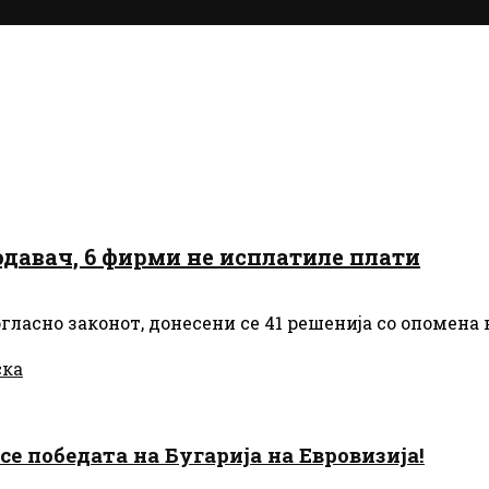
одавач, 6 фирми не исплатиле плати
огласно законот, донесени се 41 решенија со опомена
ска
есе победата на Бугарија на Евровизија!