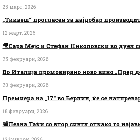
25 март, 2026
„Тиквеш“ прогласен за најдобар производи
12 март, 2026
🎥Сара Мејс и Стефан Николовски во дуел с
25 февруари, 2026
Во Италија промовирано ново вино „Пред 
20 февруари, 2026
Премиера на „17“ во Берлин, ќе се натпрев
18 февруари, 2026
📽️Леана Таќи со втор сингл откако го најав
12 јануари, 2026