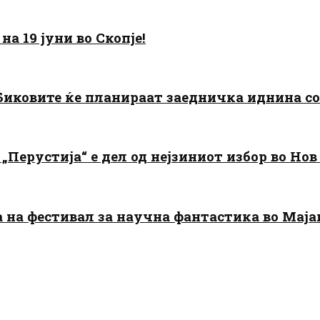
а 19 јуни во Скопје!
: Биковите ќе планираат заедничка иднина с
„Перустија“ е дел од нејзиниот избор во Нов
да на фестивал за научна фантастика во Мај