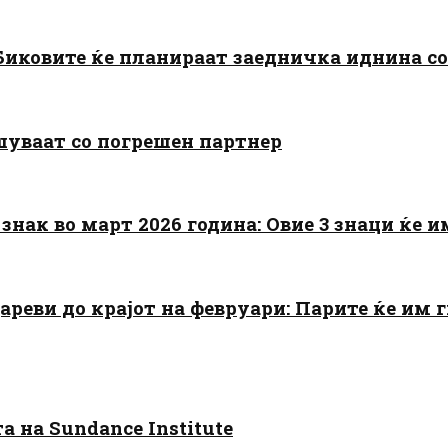
: Биковите ќе планираат заедничка иднина с
шуваат со погрешен партнер
знак во март 2026 година: Овие 3 знаци ќе им
цареви до крајот на февруари: Парите ќе им
 на Sundance Institute