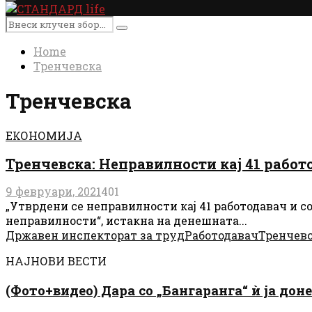
Primary
Menu
Search
Search
for:
Home
Тренчевска
Тренчевска
ЕКОНОМИЈА
Тренчевска: Неправилности кај 41 работ
9 февруари, 2021
401
„Утврдени се неправилности кај 41 работодавач и с
неправилности“, истакна на денешната...
Државен инспекторат за труд
Работодавач
Тренчев
НАЈНОВИ ВЕСТИ
(Фото+видео) Дара со „Бангаранга“ ѝ ја дон