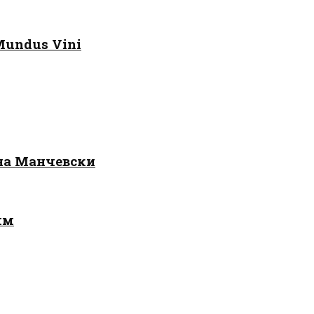
Mundus Vini
 на Манчевски
лм