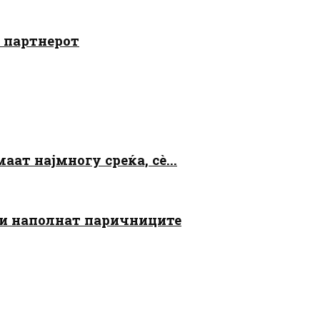
о партнерот
аат најмногу среќа, сè...
 ги наполнат паричниците