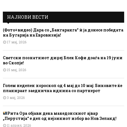
НАЈНОВИ ВЕСТИ
(Фото+видео) Дара со „Бангаранга“ ѝ ја донесе победата
на Бугарија на Евровизија!
17 мај, 2026
Светски познатниот диџеј Блек Кофи доаѓа на 19 јуни
во Скопје!
15 мај, 2026
Голем неделен хороскоп од 4 мај до 10 мај: Биковите ќе
планираат заедничка иднина со партнерот
3 мај, 2026
Рита Ора објави дека македонскиот ајвар
„Перустија“ е дел од нејзиниот избор во Нов Зеланд!
11 април, 2026