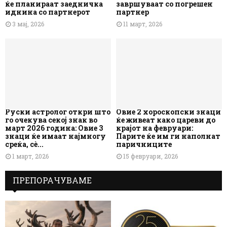
ќе планираат заедничка
завршуваат со погрешен
иднина со партнерот
партнер
3 мај, 2026
11 март, 2026
Руски астролог откри што
Овие 2 хороскопски знаци
го очекува секој знак во
ќе живеат како цареви до
март 2026 година: Овие 3
крајот на февруари:
знаци ќе имаат најмногу
Парите ќе им ги наполнат
среќа, сè...
паричниците
1 март, 2026
15 февруари, 2026
ПРЕПОРАЧУВАМЕ