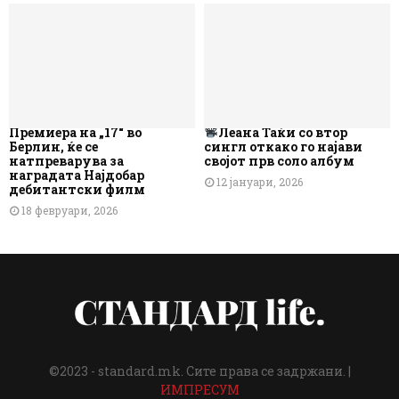
Премиера на „17“ во
Леана Таќи со втор
Берлин, ќе се
сингл откако го најави
натпреварува за
својот прв соло албум
наградата Најдобар
12 јануари, 2026
дебитантски филм
18 февруари, 2026
©2023 - standard.mk. Сите права се задржани. |
ИМПРЕСУМ