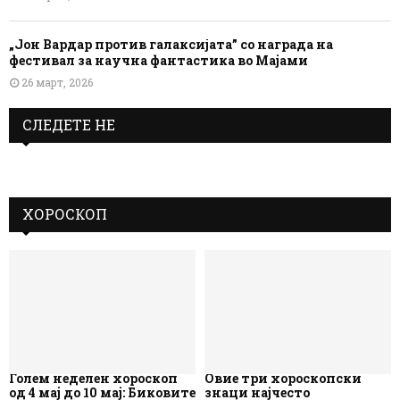
„Јон Вардар против галаксијата” со награда на
фестивал за научна фантастика во Мајами
26 март, 2026
СЛЕДЕТЕ НЕ
ХОРОСКОП
Голем неделен хороскоп
Овие три хороскопски
од 4 мај до 10 мај: Биковите
знаци најчесто