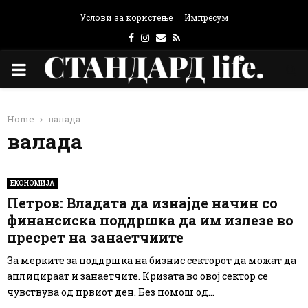
Услови за користење
Импресум
Facebook
Instagram
Email
Rss
PRIMARY
MENU
Home
валада
валада
ЕКОНОМИЈА
Петров: Владата да изнајде начин со
финансиска поддршка да им излезе во
пресрет на занаетчиите
За мерките за поддршка на бизнис секторот да можат да
аплицираат и занаетчите. Кризата во овој сектор се
чувствува од првиот ден. Без помош од...