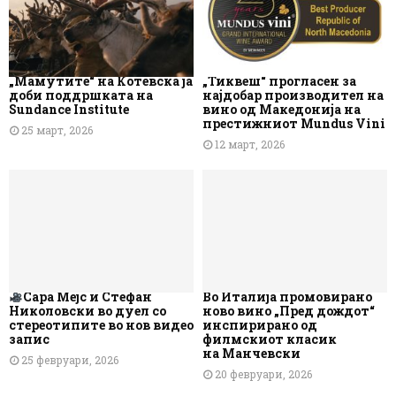
„Мамутите“ на Котевска ја
„Тиквеш“ прогласен за
доби поддршката на
најдобар производител на
Sundance Institute
вино од Македонија на
престижниот Mundus Vini
25 март, 2026
12 март, 2026
Сара Мејс и Стефан
Во Италија промовирано
Николовски во дуел со
ново вино „Пред дождот“
стереотипите во нов видео
инспирирано од
запис
филмскиот класик
на Манчевски
25 февруари, 2026
20 февруари, 2026