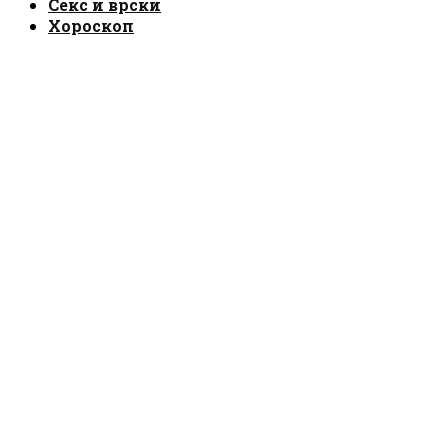
Секс и врски
Хороскоп