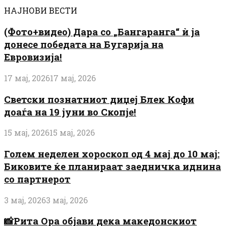
НАЈНОВИ ВЕСТИ
(Фото+видео) Дара со „Бангаранга“ ѝ ја
донесе победата на Бугарија на
Евровизија!
17 мај, 2026
17 мај, 2026
Светски познатниот диџеј Блек Кофи
доаѓа на 19 јуни во Скопје!
15 мај, 2026
15 мај, 2026
Голем неделен хороскоп од 4 мај до 10 мај:
Биковите ќе планираат заедничка иднина
со партнерот
3 мај, 2026
3 мај, 2026
📸Рита Ора објави дека македонскиот