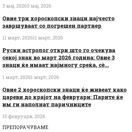
3 мај, 2026
3 мај, 2026
Овие три хороскопски знаци најчесто
завршуваат со погрешен партнер
11 март, 2026
11 март, 2026
Руски астролог откри што го очекува
секој знак во март 2026 година: Овие 3
знаци ќе имаат најмногу среќа, сè...
1 март, 2026
1 март, 2026
Овие 2 хороскопски знаци ќе живеат како
цареви до крајот на февруари: Парите ќе
им ги наполнат паричниците
15 февруари, 2026
ПРЕПОРАЧУВАМЕ