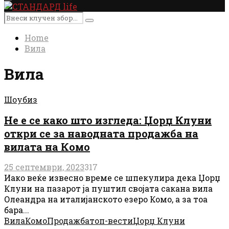
Primary
Menu
Search
Search
for:
Home
Вила
Вила
Шоубиз
Не е се како што изгледа: Џорџ Клуни
откри се за наводната продажба на
вилата на Комо
25 септември, 2023
317
Иако веќе извесно време се шпекулира дека Џорџ
Клуни на пазарот ја пуштил својата сакана вила
Олеандра на италијанското езеро Комо, а за тоа
бара...
Вила
Комо
Продажба
топ-вести
Џорџ Клуни