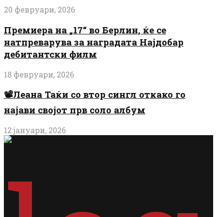
20 февруари, 2026
Премиера на „17“ во Берлин, ќе се
натпреварува за наградата Најдобар
дебитантски филм
18 февруари, 2026
📽️Леана Таќи со втор сингл откако го
најави својот прв соло албум
12 јануари, 2026