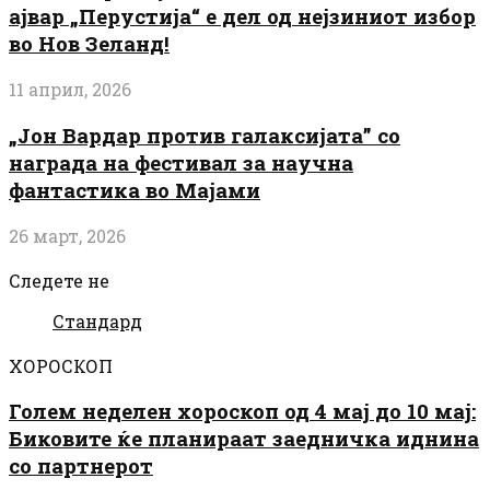
ајвар „Перустија“ е дел од нејзиниот избор
во Нов Зеланд!
11 април, 2026
„Јон Вардар против галаксијата” со
награда на фестивал за научна
фантастика во Мајами
26 март, 2026
Следете не
Стандард
ХОРОСКОП
Голем неделен хороскоп од 4 мај до 10 мај:
Биковите ќе планираат заедничка иднина
со партнерот