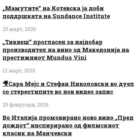
„Мамутите“ на Котевска ја доби
поддршката на Sundance Institute
25 март, 2026
„Тиквеш“ прогласен за најдобар
производител на вино од Македонија на
престижниот Mundus Vini
12 март, 2026
🎥Сара Мејс и Стефан Николовски во дуел
со стереотипите во нов видео запис
25 февруари, 2026
Во Италија промовирано ново вино „Пред
дождот“ инспирирано од филмскиот
класик на Манчевски