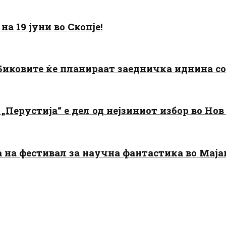
а 19 јуни во Скопје!
: Биковите ќе планираат заедничка иднина с
„Перустија“ е дел од нејзиниот избор во Нов
да на фестивал за научна фантастика во Мај