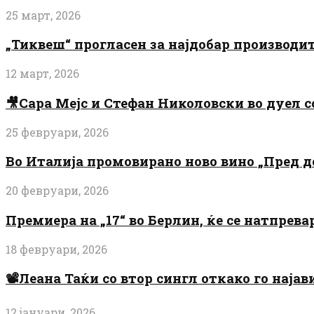
25 март, 2026
„Тиквеш“ прогласен за најдобар производи
12 март, 2026
🎥Сара Мејс и Стефан Николовски во дуел с
25 февруари, 2026
Во Италија промовирано ново вино „Пред 
20 февруари, 2026
Премиера на „17“ во Берлин, ќе се натпрев
18 февруари, 2026
📽️Леана Таќи со втор сингл откако го најав
12 јануари, 2026