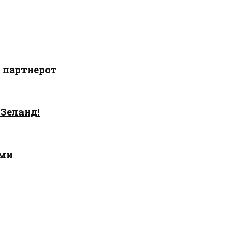
о партнерот
 Зеланд!
ами