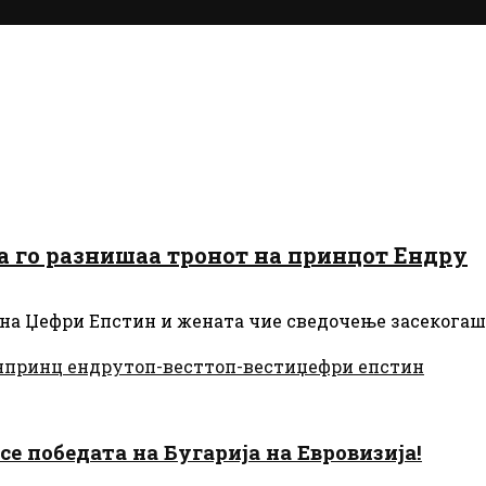
ја го разнишаа тронот на принцот Ендру
 на Џефри Епстин и жената чие сведочење засекогаш
н
принц ендру
топ-вест
топ-вести
џефри епстин
есе победата на Бугарија на Евровизија!