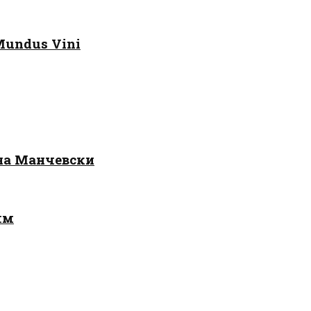
Mundus Vini
 на Манчевски
лм