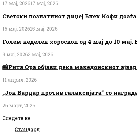
17 мај, 2026
17 мај, 2026
Светски познатниот диџеј Блек Кофи доаѓа н
15 мај, 2026
15 мај, 2026
Голем неделен хороскоп од 4 мај до 10 мај
3 мај, 2026
3 мај, 2026
📸Рита Ора објави дека македонскиот ајвар 
11 април, 2026
„Јон Вардар против галаксијата” со награ
26 март, 2026
Следете не
Стандард