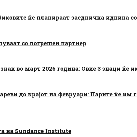
: Биковите ќе планираат заедничка иднина с
шуваат со погрешен партнер
знак во март 2026 година: Овие 3 знаци ќе им
цареви до крајот на февруари: Парите ќе им
 на Sundance Institute