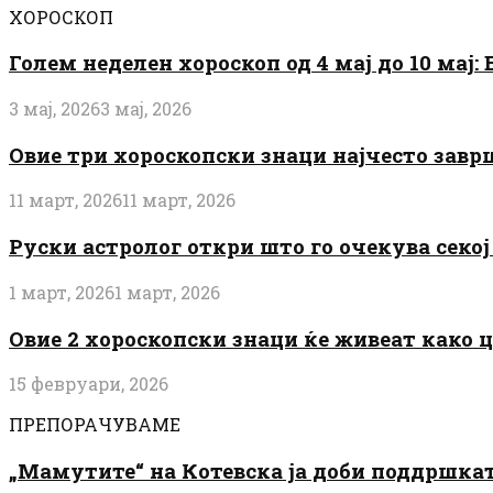
ХОРОСКОП
Голем неделен хороскоп од 4 мај до 10 мај
3 мај, 2026
3 мај, 2026
Овие три хороскопски знаци најчесто завр
11 март, 2026
11 март, 2026
Руски астролог откри што го очекува секој 
1 март, 2026
1 март, 2026
Овие 2 хороскопски знаци ќе живеат како 
15 февруари, 2026
ПРЕПОРАЧУВАМЕ
„Мамутите“ на Котевска ја доби поддршката