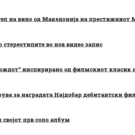
тел на вино од Македонија на престижниот 
о стереотипите во нов видео запис
дождот“ инспирирано од филмскиот класик
арува за наградата Најдобар дебитантски фи
и својот прв соло албум