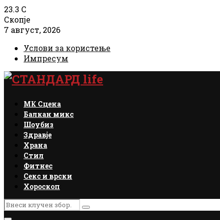
23.3
C
Скопје
7 август, 2026
Услови за користење
Импресум
Facebook
Instagram
Email
Rss
МК Сцена
Балкан микс
Шоубиз
Здравје
Храна
Стил
Фитнес
Секс и врски
Хороскоп
Search
Search
for: