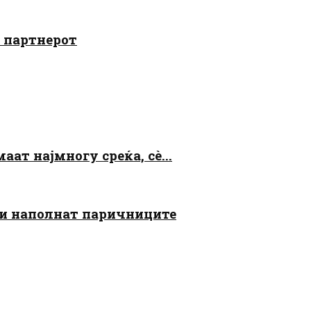
о партнерот
аат најмногу среќа, сè...
 ги наполнат паричниците