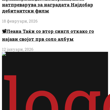
натпреварува за наградата Најдобар
дебитантски филм
18 февруари, 2026
📽️Леана Таќи со втор сингл откако го
најави својот прв соло албум
12 јануари, 2026