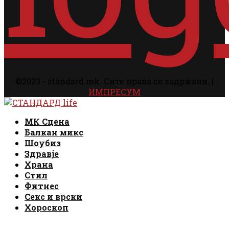
©2023 - standard.mk. Сите права се задржани. |
ИМПРЕСУМ
Facebook
Instagram
Email
Rss
Facebook
Instagram
Email
Rss
МК Сцена
Балкан микс
Шоубиз
Здравје
Храна
Стил
Фитнес
Секс и врски
Хороскоп