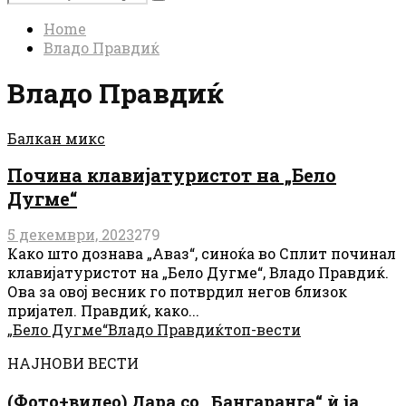
Search
for:
Home
Владо Правдиќ
Владо Правдиќ
Балкан микс
Почина клавијатуристот на „Бело
Дугме“
5 декември, 2023
279
Како што дознава „Аваз“, синоќа во Сплит починал
клавијатуристот на „Бело Дугме“, Владо Правдиќ.
Ова за овој весник го потврдил негов близок
пријател. Правдиќ, како...
„Бело Дугме“
Владо Правдиќ
топ-вести
НАЈНОВИ ВЕСТИ
(Фото+видео) Дара со „Бангаранга“ ѝ ја