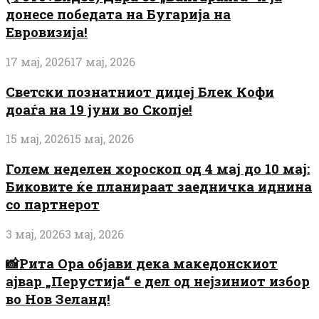
донесе победата на Бугарија на
Евровизија!
17 мај, 2026
17 мај, 2026
Светски познатниот диџеј Блек Кофи
доаѓа на 19 јуни во Скопје!
15 мај, 2026
15 мај, 2026
Голем неделен хороскоп од 4 мај до 10 мај:
Биковите ќе планираат заедничка иднина
со партнерот
3 мај, 2026
3 мај, 2026
📸Рита Ора објави дека македонскиот
ајвар „Перустија“ е дел од нејзиниот избор
во Нов Зеланд!