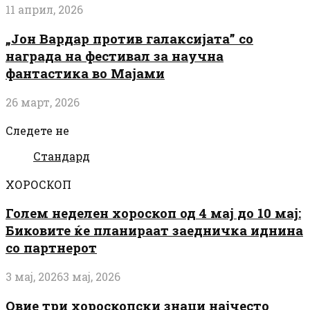
11 април, 2026
„Јон Вардар против галаксијата” со
награда на фестивал за научна
фантастика во Мајами
26 март, 2026
Следете не
Стандард
ХОРОСКОП
Голем неделен хороскоп од 4 мај до 10 мај:
Биковите ќе планираат заедничка иднина
со партнерот
3 мај, 2026
3 мај, 2026
Овие три хороскопски знаци најчесто