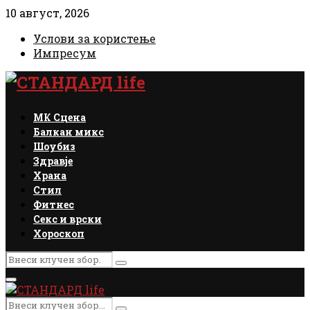
10 август, 2026
Услови за користење
Импресум
Facebook
Instagram
Email
Rss
МК Сцена
Балкан микс
Шоубиз
Здравје
Храна
Стил
Фитнес
Секс и врски
Хороскоп
Search
Search
for:
Primary
Menu
Search