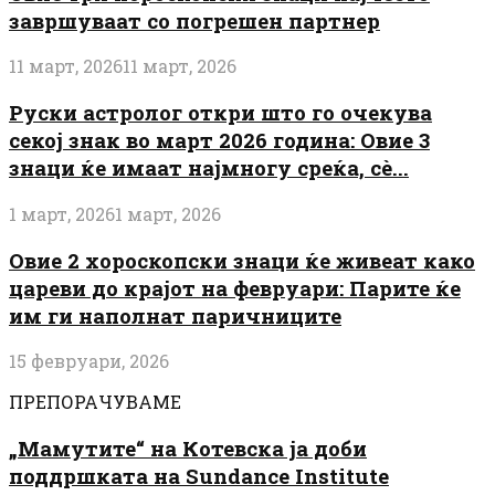
завршуваат со погрешен партнер
11 март, 2026
11 март, 2026
Руски астролог откри што го очекува
секој знак во март 2026 година: Овие 3
знаци ќе имаат најмногу среќа, сè...
1 март, 2026
1 март, 2026
Овие 2 хороскопски знаци ќе живеат како
цареви до крајот на февруари: Парите ќе
им ги наполнат паричниците
15 февруари, 2026
ПРЕПОРАЧУВАМЕ
„Мамутите“ на Котевска ја доби
поддршката на Sundance Institute