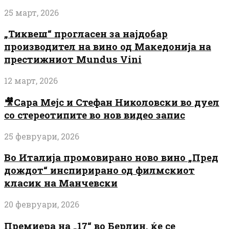
25 март, 2026
„Тиквеш“ прогласен за најдобар
производител на вино од Македонија на
престижниот Mundus Vini
12 март, 2026
🎥Сара Мејс и Стефан Николовски во дуел
со стереотипите во нов видео запис
25 февруари, 2026
Во Италија промовирано ново вино „Пред
дождот“ инспирирано од филмскиот
класик на Манчевски
20 февруари, 2026
Премиера на „17“ во Берлин, ќе се