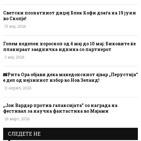
Светски познатниот диџеј Блек Кофи доаѓа на 19 јуни
во Скопје!
15 мај, 2026
Голем неделен хороскоп од 4 мај до 10 мај: Биковите ќе
планираат заедничка иднина со партнерот
3 мај, 2026
📸Рита Ора објави дека македонскиот ајвар „Перустија“
е дел од нејзиниот избор во Нов Зеланд!
11 април, 2026
„Јон Вардар против галаксијата” со награда на
фестивал за научна фантастика во Мајами
26 март, 2026
СЛЕДЕТЕ НЕ