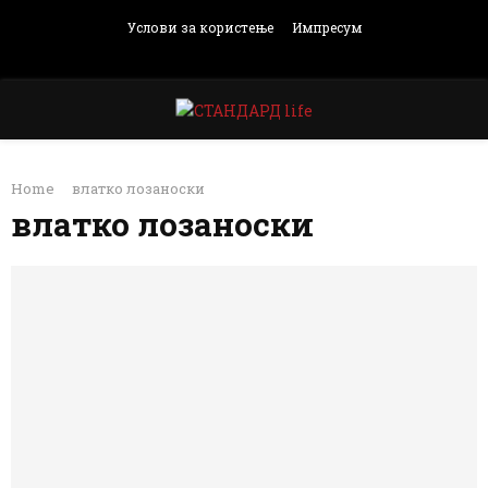
Услови за користење
Импресум
Facebook
Instagram
Email
Rss
PRIMARY
Home
влатко лозаноски
MENU
влатко лозаноски