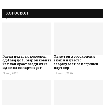
ХОРОСКОП
Голем неделен хороскоп
Овие три хороскопски
од 4 мај до 10 мај: Биковите
знаци најчесто
ќе планираат заедничка
завршуваат со погрешен
иднина со партнерот
партнер
3 мај, 2026
11 март, 2026