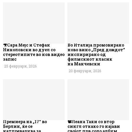
🎥Сара Мејс и Стефан
Во Италија промовирано
Николовски во дуел со
ново вино „Пред дождот“
стереотипите во нов видео
инспирирано од
запис
филмскиот класик
на Манчевски
25 февруари, 2026
20 февруари, 2026
Премиера на „17“ во
📽️Леана Таќи со втор
Берлин, ќе се
сингл откако го најави
натпреварува за
својот прв соло албум