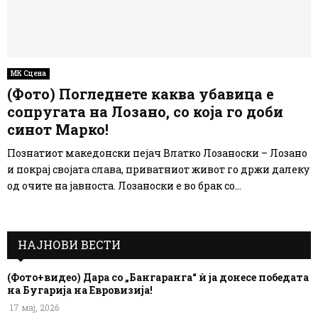
МК Сцена
(Фото) Погледнете каква убавица е
сопругата на Лозано, со која го доби
синот Марко!
Познатиот македонски пејач Влатко Лозаноски – Лозано
и покрај својата слава, приватниот живот го држи далеку
од очите на јавноста. Лозаноски е во брак со...
НАЈНОВИ ВЕСТИ
(Фото+видео) Дара со „Бангаранга“ ѝ ја донесе победата
на Бугарија на Евровизија!
17 мај, 2026