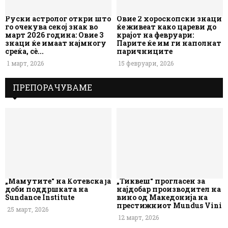
Руски астролог откри што
Овие 2 хороскопски знаци
го очекува секој знак во
ќе живеат како цареви до
март 2026 година: Овие 3
крајот на февруари:
знаци ќе имаат најмногу
Парите ќе им ги наполнат
среќа, сè...
паричниците
1 март, 2026
15 февруари, 2026
ПРЕПОРАЧУВАМЕ
„Мамутите“ на Котевска ја
„Тиквеш“ прогласен за
доби поддршката на
најдобар производител на
Sundance Institute
вино од Македонија на
престижниот Mundus Vini
25 март, 2026
12 март, 2026