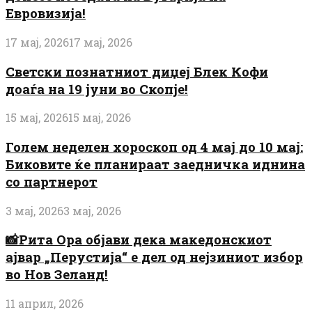
Евровизија!
17 мај, 2026
17 мај, 2026
Светски познатниот диџеј Блек Кофи
доаѓа на 19 јуни во Скопје!
15 мај, 2026
15 мај, 2026
Голем неделен хороскоп од 4 мај до 10 мај:
Биковите ќе планираат заедничка иднина
со партнерот
3 мај, 2026
3 мај, 2026
📸Рита Ора објави дека македонскиот
ајвар „Перустија“ е дел од нејзиниот избор
во Нов Зеланд!
11 април, 2026