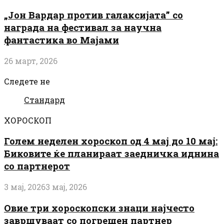
„Јон Вардар против галаксијата” со
награда на фестивал за научна
фантастика во Мајами
26 март, 2026
Следете не
Стандард
ХОРОСКОП
Голем неделен хороскоп од 4 мај до 10 мај:
Биковите ќе планираат заедничка иднина
со партнерот
3 мај, 2026
3 мај, 2026
Овие три хороскопски знаци најчесто
завршуваат со погрешен партнер