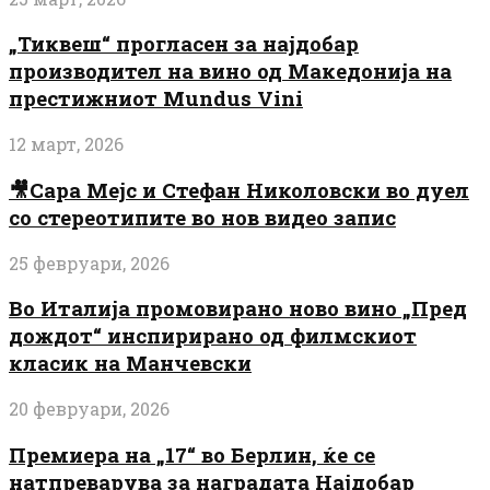
„Тиквеш“ прогласен за најдобар
производител на вино од Македонија на
престижниот Mundus Vini
12 март, 2026
🎥Сара Мејс и Стефан Николовски во дуел
со стереотипите во нов видео запис
25 февруари, 2026
Во Италија промовирано ново вино „Пред
дождот“ инспирирано од филмскиот
класик на Манчевски
20 февруари, 2026
Премиера на „17“ во Берлин, ќе се
натпреварува за наградата Најдобар