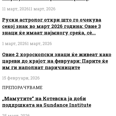
11 март, 2026
11 март, 2026
Руски астролог откри што го очекува
секој знак во март 2026 година: Овие 3
знаци ќе имаат најмногу среќа, сè...
1 март, 2026
1 март, 2026
Овие 2 хороскопски знаци ќе живеат како
цареви до крајот на февруари: Парите ќе
им ги наполнат паричниците
15 февруари, 2026
ПРЕПОРАЧУВАМЕ
„Мамутите“ на Котевска ја доби
поддршката на Sundance Institute
25 март, 2026