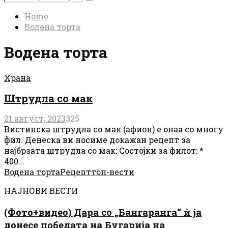
Search
for:
Home
Водена торта
Водена торта
Храна
Штрудла со мак
21 август, 2023
325
Вистинска штрудла со мак (афион) е онаа со многу
фил. Денеска ви носиме докажан рецепт за
најбрзата штрудла со мак: Состојки за филот: *
400...
Водена торта
Рецепт
топ-вести
НАЈНОВИ ВЕСТИ
(Фото+видео) Дара со „Бангаранга“ ѝ ја
донесе победата на Бугарија на