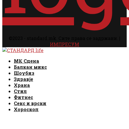
©2023 - standard.mk. Сите права се задржани. |
ИМПРЕСУМ
Facebook
Instagram
Email
Rss
Facebook
Instagram
Email
Rss
МК Сцена
Балкан микс
Шоубиз
Здравје
Храна
Стил
Фитнес
Секс и врски
Хороскоп