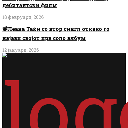
дебитантски филм
18 февруари, 2026
📽️Леана Таќи со втор сингл откако го
најави својот прв соло албум
12 јануари, 2026