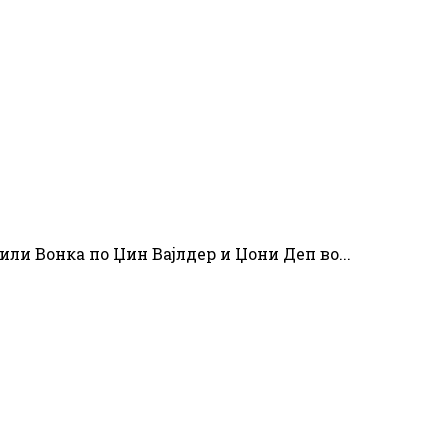
ли Вонка по Џин Вајлдер и Џони Деп во...