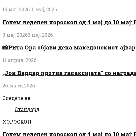
15 мај, 2026
15 мај, 2026
Голем неделен хороскоп од 4 мај до 10 мај
3 мај, 2026
3 мај, 2026
📸Рита Ора објави дека македонскиот ајвар 
11 април, 2026
„Јон Вардар против галаксијата” со награ
26 март, 2026
Следете не
Стандард
ХОРОСКОП
Голем неделен хороскоп од 4 мај до 10 мај