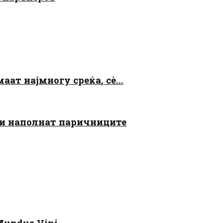
аат најмногу среќа, сè...
 ги наполнат паричниците
Mundus Vini