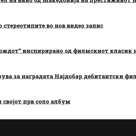
о стереотипите во нов видео запис
дождот“ инспирирано од филмскиот класик
арува за наградата Најдобар дебитантски фи
и својот прв соло албум