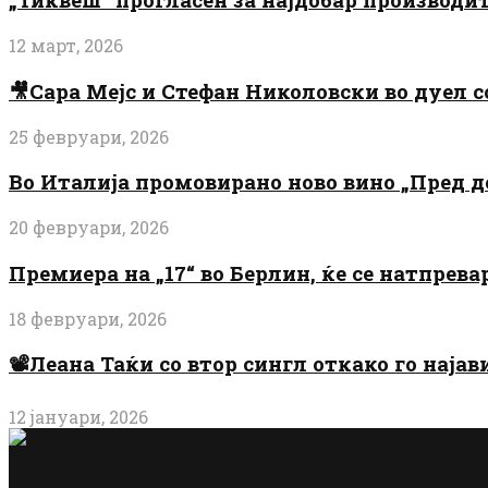
12 март, 2026
🎥Сара Мејс и Стефан Николовски во дуел с
25 февруари, 2026
Во Италија промовирано ново вино „Пред 
20 февруари, 2026
Премиера на „17“ во Берлин, ќе се натпрев
18 февруари, 2026
📽️Леана Таќи со втор сингл откако го најав
12 јануари, 2026