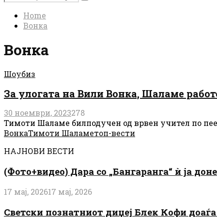
Search
for:
Home
Вонка
Вонка
Шоубиз
За улогата на Вили Вонка, Шаламе работ
30 ноември, 2023
278
Тимоти Шаламе билподучен од врвен учител по пеење
Вонка
Тимоти Шаламе
топ-вести
НАЈНОВИ ВЕСТИ
(Фото+видео) Дара со „Бангаранга“ ѝ ја дон
17 мај, 2026
17 мај, 2026
Светски познатниот диџеј Блек Кофи доаѓа н