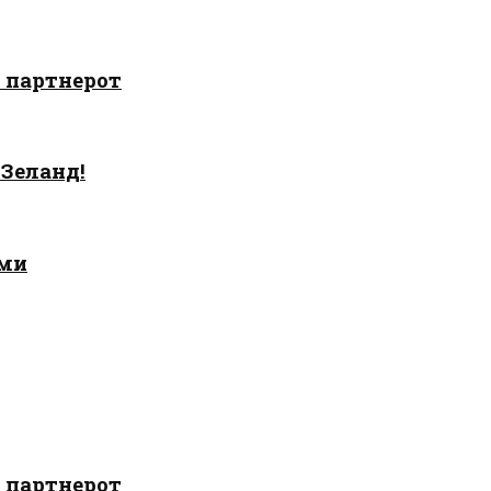
о партнерот
 Зеланд!
ами
о партнерот