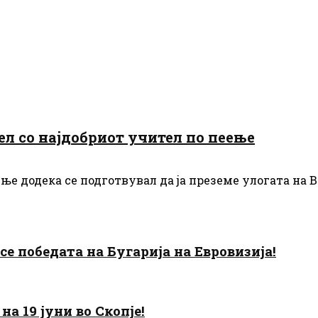
ел со најдобриот учител по пеење
 додека се подготвувал да ја преземе улогата на Ви
есе победата на Бугарија на Евровизија!
а 19 јуни во Скопје!