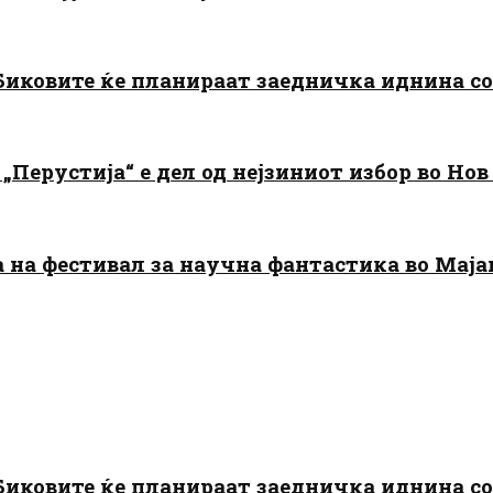
: Биковите ќе планираат заедничка иднина с
„Перустија“ е дел од нејзиниот избор во Нов
да на фестивал за научна фантастика во Мај
: Биковите ќе планираат заедничка иднина с