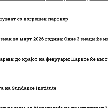
шуваат со погрешен партнер
знак во март 2026 година: Овие 3 знаци ќе им
цареви до крајот на февруари: Парите ќе им
 на Sundance Institute
тел на вино од Македонија на престижниот 