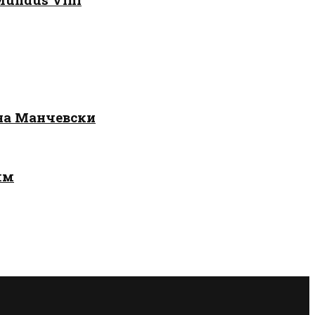
 на Манчевски
лм