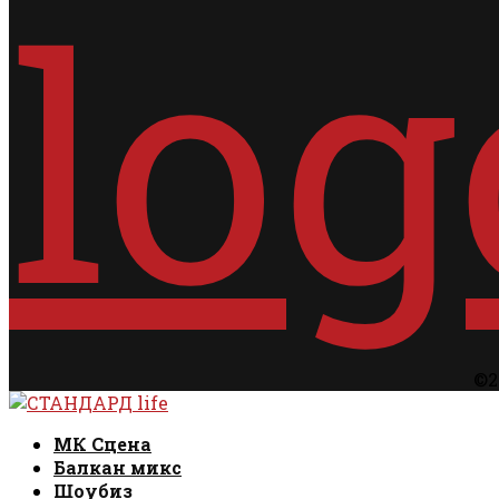
©2
Facebook
Instagram
Email
Rss
Facebook
Instagram
Email
Rss
МК Сцена
Балкан микс
Шоубиз