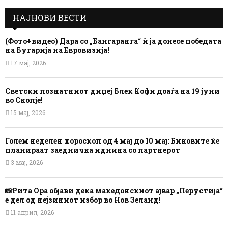
НАЈНОВИ ВЕСТИ
(Фото+видео) Дара со „Бангаранга“ ѝ ја донесе победата
на Бугарија на Евровизија!
17 мај, 2026
Светски познатниот диџеј Блек Кофи доаѓа на 19 јуни
во Скопје!
15 мај, 2026
Голем неделен хороскоп од 4 мај до 10 мај: Биковите ќе
планираат заедничка иднина со партнерот
3 мај, 2026
📸Рита Ора објави дека македонскиот ајвар „Перустија“
е дел од нејзиниот избор во Нов Зеланд!
11 април, 2026