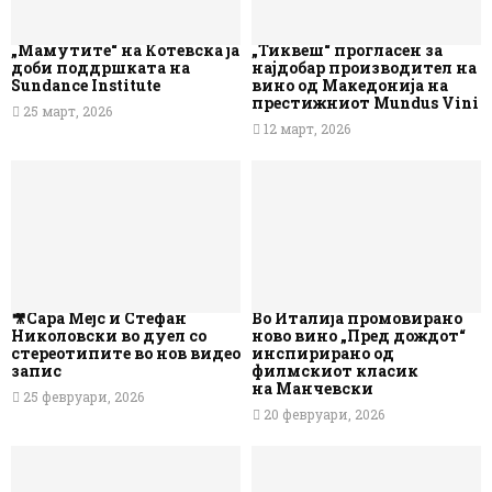
„Мамутите“ на Котевска ја
„Тиквеш“ прогласен за
доби поддршката на
најдобар производител на
Sundance Institute
вино од Македонија на
престижниот Mundus Vini
25 март, 2026
12 март, 2026
🎥Сара Мејс и Стефан
Во Италија промовирано
Николовски во дуел со
ново вино „Пред дождот“
стереотипите во нов видео
инспирирано од
запис
филмскиот класик
на Манчевски
25 февруари, 2026
20 февруари, 2026