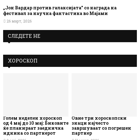
„Јон Вардар против галаксијата” со награда на
фестивал за научна фантастика во Мајами
26 март, 2026
СЛЕДЕТЕ НЕ
ХОРОСКОП
Голем неделен хороскоп
Овие три хороскопски
од 4 мај до 10 мај: Биковите
знаци најчесто
ќе планираат заедничка
завршуваат со погрешен
иднина со партнерот
партнер