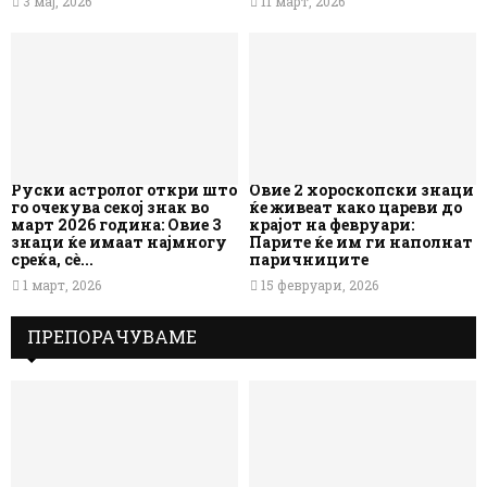
3 мај, 2026
11 март, 2026
Руски астролог откри што
Овие 2 хороскопски знаци
го очекува секој знак во
ќе живеат како цареви до
март 2026 година: Овие 3
крајот на февруари:
знаци ќе имаат најмногу
Парите ќе им ги наполнат
среќа, сè...
паричниците
1 март, 2026
15 февруари, 2026
ПРЕПОРАЧУВАМЕ