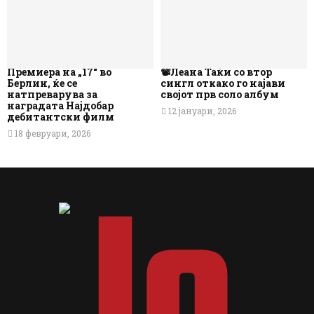
Премиера на „17“ во
📽️Леана Таќи со втор
Берлин, ќе се
сингл откако го најави
натпреварува за
својот прв соло албум
наградата Најдобар
12 јануари, 2026
дебитантски филм
18 февруари, 2026