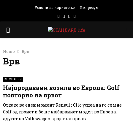
Услови за користење
Импресум
Facebook
Instagram
Email
Rss
PRIMARY
MENU
Home
Врв
Врв
КОМПАНИИ
Најпродавани возила во Европа: Golf
повторно на врвот
Откако во еден момент Renault Clio успеа да го симне
Golf од тронот и беше најбараниот модел во Европа,
адутот на Volkswagen крајот на првата...