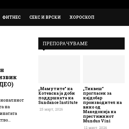
Faceb
Inst
Em
Rs
ФИТНЕС
СЕКС И ВРСКИ
ХОРОСКОП
ПРЕПОРАЧУВАМЕ
он
извик
ДЕО)
„Мамутите“ на
„Тиквеш“
Котевска ја доби
прогласен за
поддршката на
најдобар
ционалниот
Sundance Institute
производител на
та на
вино од
25 март, 2026
Македонија на
минатата
престижниот
во...
Mundus Vini
12 март, 2026