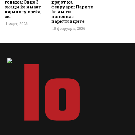
година: Овие 3
крајот на
знаци ќе имаат
февруари: Парите
најмногу среќа,
ќе им ги
сè...
наполнат
паричниците
1 март, 2026
15 февруари, 2026