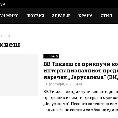
сум
АН МИКС
ШОУБИЗ
ЗДРАВЈЕ
ХРАНА
СТИЛ
иквеш
иквеш
БИЗЛАЈФ
ВВ Тиквеш се приклучи к
интернационалниот пред
наречен „Јерусалема“ (ВИ
14 февруари, 2021
433
ВВ Тиквеш се приклучи кон интерна
предизвик и тимот одигра на музика
„Јерусалема“. Песната во текот на из
година стана светски симбол на единст