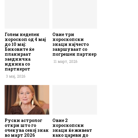
Голем неделен
Овие три
хороскоп од 4 мај
хороскопски
до 10 мај:
знаци најчесто
Биковите ќе
завршуваат со
планираат
погрешен партнер
заедничка
11 март, 2026
иднина со
партнерот
3 мај, 2026
Руски астролог
Овие 2
откри што го
хороскопски
очекува секој знак
знаци ќе живеат
во март 2026
како цареви до