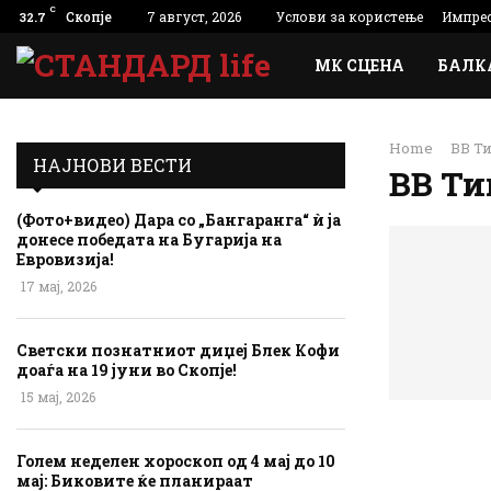
C
Скопје
7 август, 2026
Услови за користење
Импре
32.7
МК СЦЕНА
БАЛК
Home
ВВ Т
НАЈНОВИ ВЕСТИ
ВВ Т
(Фото+видео) Дара со „Бангаранга“ ѝ ја
донесе победата на Бугарија на
Евровизија!
17 мај, 2026
Светски познатниот диџеј Блек Кофи
доаѓа на 19 јуни во Скопје!
15 мај, 2026
Голем неделен хороскоп од 4 мај до 10
мај: Биковите ќе планираат