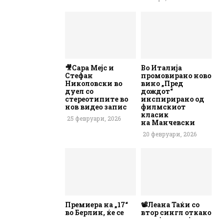
🎥Сара Мејс и
Во Италија
Стефан
промовирано ново
Николовски во
вино „Пред
дуел со
дождот“
стереотипите во
инспирирано од
нов видео запис
филмскиот
класик
25 февруари, 2026
на Манчевски
20 февруари, 2026
Премиера на „17“
📽️Леана Таќи со
во Берлин, ќе се
втор сингл откако