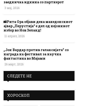
заедничка иднина со партнерот
3 мај, 2026
📸Рита Ора објави дека македонскиот
ајвар „Перустија“ е дел од нејзиниот
избор во Нов Зеланд!
11 април, 2026
„Јон Вардар против галаксијата” со
награда на фестивал за научна
фантастика во Мајами
26 март, 2026
СЛЕДЕТЕ НЕ
ХОРОСКОП