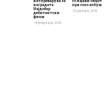
натпреварува за
го најави својот
наградата
прв соло албум
Најдобар
12 јануари, 2026
дебитантски
филм
18 февруари, 2026