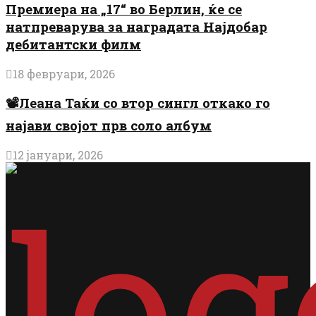
Премиера на „17“ во Берлин, ќе се
натпреварува за наградата Најдобар
дебитантски филм
18 февруари, 2026
📽️Леана Таќи со втор сингл откако го
најави својот прв соло албум
12 јануари, 2026