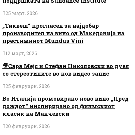
поддршката на Sundance Institute
25 март, 2026
„Тиквеш“ прогласен за најдобар
производител на вино од Македонија на
престижниот Mundus Vini
12 март, 2026
🎥Сара Мејс и Стефан Николовски во дуел
со стереотипите во нов видео запис
25 февруари, 2026
Во Италија промовирано ново вино „Пред
дождот“ инспирирано од филмскиот
класик на Манчевски
20 февруари, 2026