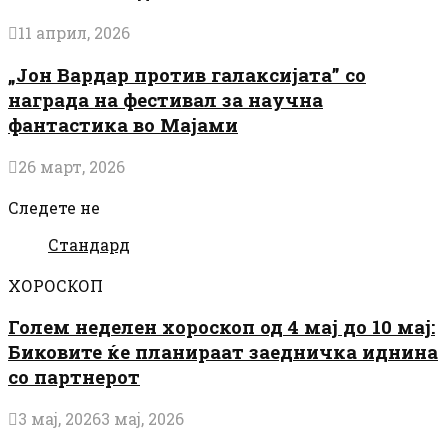
11 април, 2026
„Јон Вардар против галаксијата” со
награда на фестивал за научна
фантастика во Мајами
26 март, 2026
Следете не
Стандард
ХОРОСКОП
Голем неделен хороскоп од 4 мај до 10 мај:
Биковите ќе планираат заедничка иднина
со партнерот
3 мај, 2026
3 мај, 2026