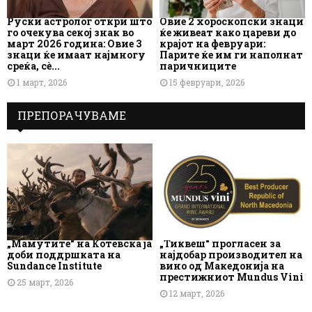
Руски астролог откри што
Овие 2 хороскопски знаци
го очекува секој знак во
ќе живеат како цареви до
март 2026 година: Овие 3
крајот на февруари:
знаци ќе имаат најмногу
Парите ќе им ги наполнат
среќа, сè...
паричниците
1 март, 2026
15 февруари, 2026
ПРЕПОРАЧУВАМЕ
„Мамутите“ на Котевска ја
„Тиквеш“ прогласен за
доби поддршката на
најдобар производител на
Sundance Institute
вино од Македонија на
престижниот Mundus Vini
25 март, 2026
12 март, 2026