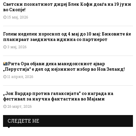
Светски познатниот диџеј Блек Кофи доаѓа на 19 јуни
во Скопје!
15 мај, 2026
Голем неделен хороскоп од 4 мај до 10 мај: Биковите ќе
планираат заедничка иднина со партнерот
3 мај, 2026
Рита Ора објави дека македонскиот ајвар
„Перустија“ е дел од нејзиниот избор во Нов Зеланд!
11 април, 2026
„Јон Вардар против галаксијата” со награда на
фестивал за научна фантастика во Мајами
26 март, 2026
СЛЕДЕТЕ НЕ