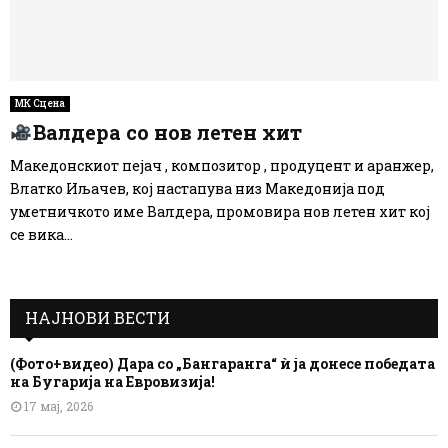
МК Сцена
Валдера со нов летен хит
Македонскиот пејач , композитор , продуцент и аранжер,
Влатко Иљачев, кој настапува низ Македонија под
уметничкото име Валдера, промовира нов летен хит кој
се вика...
НАЈНОВИ ВЕСТИ
(Фото+видео) Дара со „Бангаранга“ ѝ ја донесе победата
на Бугарија на Евровизија!
17 мај, 2026