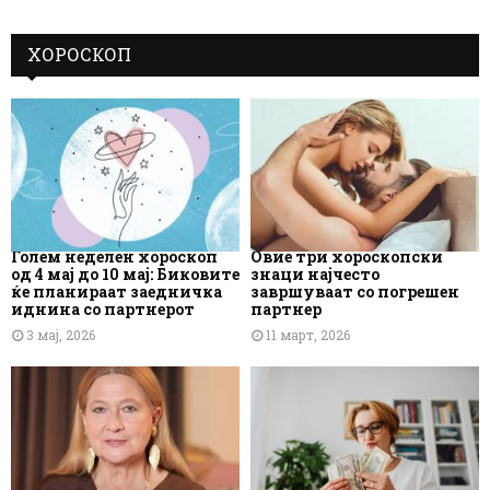
ХОРОСКОП
Голем неделен хороскоп
Овие три хороскопски
од 4 мај до 10 мај: Биковите
знаци најчесто
ќе планираат заедничка
завршуваат со погрешен
иднина со партнерот
партнер
3 мај, 2026
11 март, 2026