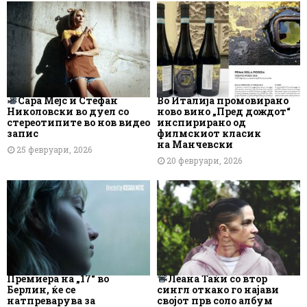
Сара Мејс и Стефан
Во Италија промовирано
Николовски во дуел со
ново вино „Пред дождот“
стереотипите во нов видео
инспирирано од
запис
филмскиот класик
на Манчевски
25 февруари, 2026
20 февруари, 2026
Премиера на „17“ во
Леана Таќи со втор
Берлин, ќе се
сингл откако го најави
натпреварува за
својот прв соло албум