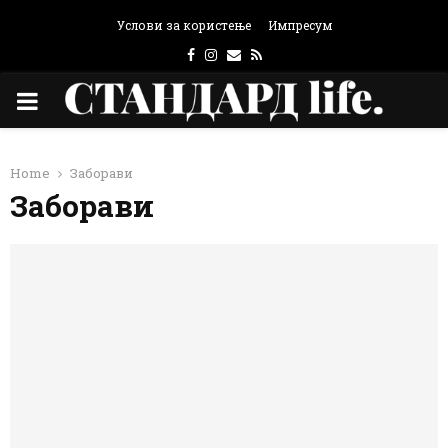
Услови за користење
Импресум
Facebook
Instagram
Email
Rss
PRIMARY
MENU
Home
Заборави
Заборави