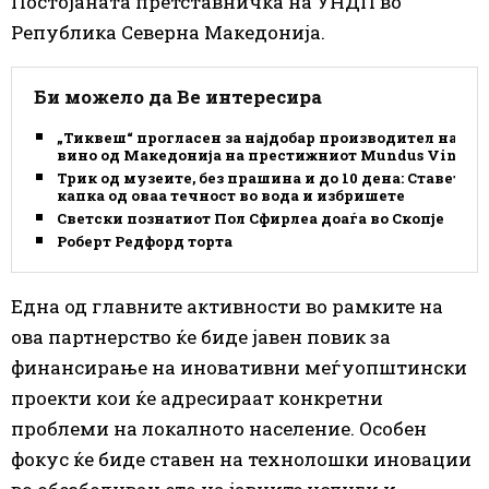
Постојаната претставничка на УНДП во
Република Северна Македонија.
Би можело да Ве интересира
„Тиквеш“ прогласен за најдобар производител на
вино од Македонија на престижниот Mundus Vini
Трик од музеите, без прашина и до 10 дена: Ставете
капка од оваа течност во вода и избришете
Светски познатиот Пол Сфирлеа доаѓа во Скопје
Роберт Редфорд торта
Една од главните активности во рамките на
ова партнерство ќе биде јавен повик за
финансирање на иновативни меѓуопштински
проекти кои ќе адресираат конкретни
проблеми на локалното население. Особен
фокус ќе биде ставен на технолошки иновации