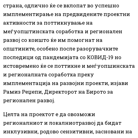
страна, одлично ќе се вклопат во успешно
имплементирање на предвидените проектни
активности за поттикнување на
меѓуопштинската соработка и регионален
развој со коишто ќе им помогнат на
општините, особено после разорувачките
последици од пандемијата со КОВИД-19 но
истовремено ќе се поттикне и меѓуопшинската
и регионалната соработка преку
имплементација на развојни проекти, изјави
Рамиз Реџепи, Директорот на Бирото за
регионален развој.
Целта на проектот е да овозможи
регионалниот и локалниотразвој да бидат
инклузивни, родово сензитивни, засновани на