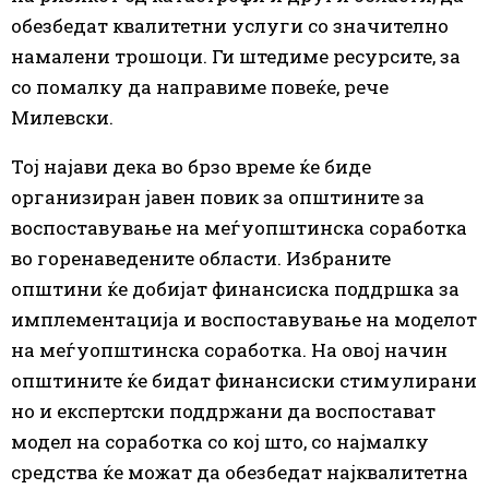
обезбедат квалитетни услуги со значително
намалени трошоци. Ги штедиме ресурсите, за
со помалку да направиме повеќе, рече
Милевски.
Тој најави дека во брзо време ќе биде
организиран јавен повик за општините за
воспоставување на меѓуопштинска соработка
во горенаведените области. Избраните
општини ќе добијат финансиска поддршка за
имплементација и воспоставување на моделот
на меѓуопштинска соработка. На овој начин
општините ќе бидат финансиски стимулирани
но и експертски поддржани да воспостават
модел на соработка со кој што, со најмалку
средства ќе можат да обезбедат најквалитетна