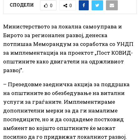
СПОДЕЛИ
0
0
Министерството за локална самоуправа и
Бирото за регионален развој, денеска
потпишаа Меморандум за соработка со УНДП
за имплементација на проектот „Пост КОВИД-
општините како двигатели на одржливиот
развој”.
– Презедовме заедничка акција за поддршка
на општините во обезбедување на витални
услуги за граѓаните. Имплементираме
дополнителни мерки за да ги намалиме
последиците, но и да создадеме постковид
амбиент во којшто општините ќе можат
посилно да го придвижат локалниот развој.