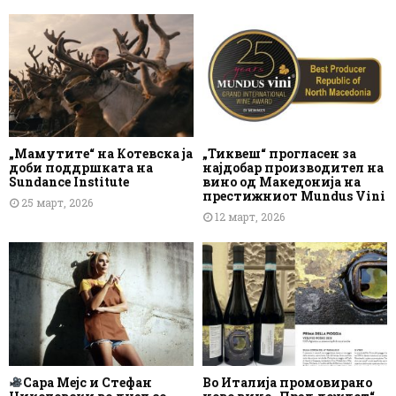
„Мамутите“ на Котевска ја
„Тиквеш“ прогласен за
доби поддршката на
најдобар производител на
Sundance Institute
вино од Македонија на
престижниот Mundus Vini
25 март, 2026
12 март, 2026
Сара Мејс и Стефан
Во Италија промовирано