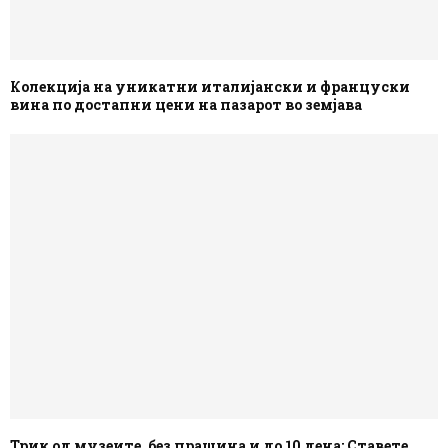
Колекција на уникатни италијански и француски
вина по достапни цени на пазарот во земјава
Трик од музеите, без прашина и до 10 дена: Ставете