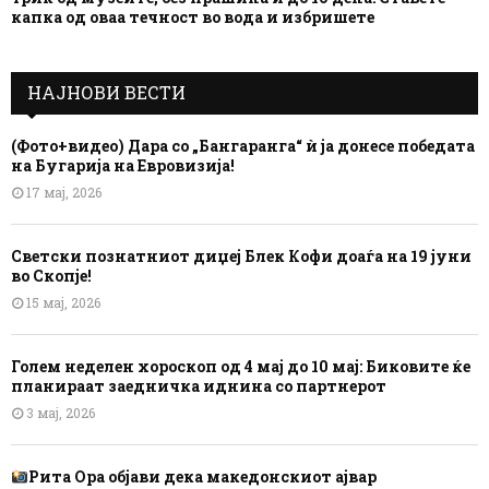
капка од оваа течност во вода и избришете
НАЈНОВИ ВЕСТИ
(Фото+видео) Дара со „Бангаранга“ ѝ ја донесе победата
на Бугарија на Евровизија!
17 мај, 2026
Светски познатниот диџеј Блек Кофи доаѓа на 19 јуни
во Скопје!
15 мај, 2026
Голем неделен хороскоп од 4 мај до 10 мај: Биковите ќе
планираат заедничка иднина со партнерот
3 мај, 2026
Рита Ора објави дека македонскиот ајвар