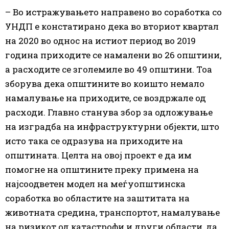
– Во истражувањето направено во соработка со
УНДП е констатирано дека во вториот квартал
на 2020 во однос на истиот период во 2019
година приходите се намалени во 26 општини,
а расходите се зголемиле во 49 општини. Тоа
зборува дека општините во коишто немало
намалување на приходите, се воздржале од
расходи. Главно станува збор за одложување
на изградба на инфраструктурни објекти, што
исто така се одразува на приходите на
општината. Целта на овој проект е да им
помогне на општините преку примена на
најсоодветен модел на меѓуопштинска
соработка во областите на заштитата на
животната средина, транспортот, намалување
на ризикот од катастрофи и други области, да