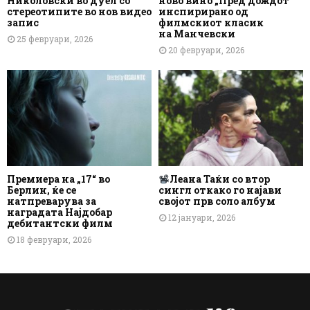
Николовски во дуел со
ново вино „Пред дождот“
стереотипите во нов видео
инспирирано од
запис
филмскиот класик
на Манчевски
25 февруари, 2026
20 февруари, 2026
Премиера на „17“ во
Леана Таќи со втор
Берлин, ќе се
сингл откако го најави
натпреварува за
својот прв соло албум
наградата Најдобар
12 јануари, 2026
дебитантски филм
18 февруари, 2026