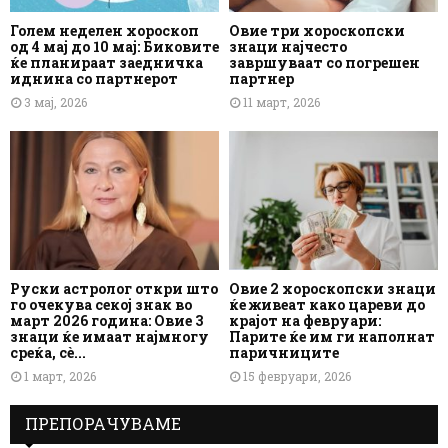
Голем неделен хороскоп
Овие три хороскопски
од 4 мај до 10 мај: Биковите
знаци најчесто
ќе планираат заедничка
завршуваат со погрешен
иднина со партнерот
партнер
3 мај, 2026
11 март, 2026
Руски астролог откри што
Овие 2 хороскопски знаци
го очекува секој знак во
ќе живеат како цареви до
март 2026 година: Овие 3
крајот на февруари:
знаци ќе имаат најмногу
Парите ќе им ги наполнат
среќа, сè...
паричниците
1 март, 2026
15 февруари, 2026
ПРЕПОРАЧУВАМЕ