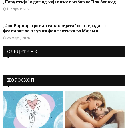
„Перустија“ е дел од нејзиниот избор во Нов Зеланд!
11 април, 2026
„Јон Вардар против галаксијата” со награда на
фестивал за научна фантастика во Мајами
26 март, 2026
СЛЕДЕТЕ НЕ
ХОРОСКОП