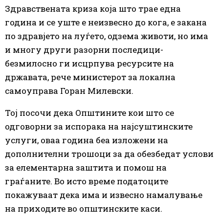
Здравствената криза која што трае една
година и се уште е неизвесно до кога, е закана
по здравјето на луѓето, одзема животи, но има
и многу други разорни последици-
безмилосно ги исцрпува ресурсите на
државата, рече министерот за локална
самоуправа Горан Милевски.
Тој посочи дека Општините кои што се
одговорни за испорака на најсуштинските
услуги, оваа година беа изложени на
дополнителни трошоци за да обезбедат услови
за елементарна заштита и помош на
граѓаните. Во исто време податоците
покажуваат дека има и извесно намалување
на приходите во општинските каси.