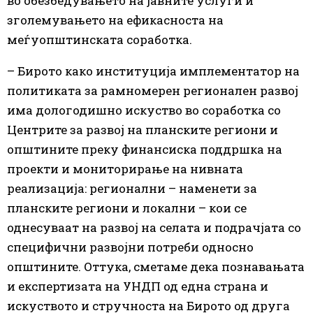
во обезбедувањето на јавните услуги и
зголемувањето на ефикасноста на
меѓуопштинската соработка.
– Бирото како институција имплементатор на
политиката за рамномерен регионален развој
има дологодишно искуство во соработка со
Центрите за развој на планските региони и
општините преку финансиска поддршка на
проекти и мониторирање на нивната
реализација: регионални – наменети за
планските региони и локални – кои се
однесуваат на развој на селата и подрачјата со
специфични развојни потреби односно
општините. Оттука, сметаме дека познавањата
и експертизата на УНДП од една страна и
искуството и стручноста на Бирото од друга