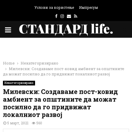
Услови за користење
Импресум
Facebook
Instagram
Email
Rss
PRIMARY
MENU
Home
Некатегоризирано
Милевски: Создаваме пост-ковид амбиент за општините
да можат посилно да го придвижат локалниот развој
Некатегоризирано
Милевски: Создаваме пост-ковид
амбиент за општините да можат
посилно да го придвижат
локалниот развој
5 март, 2021
560