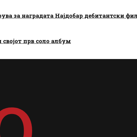
арува за наградата Најдобар дебитантски фи
и својот прв соло албум