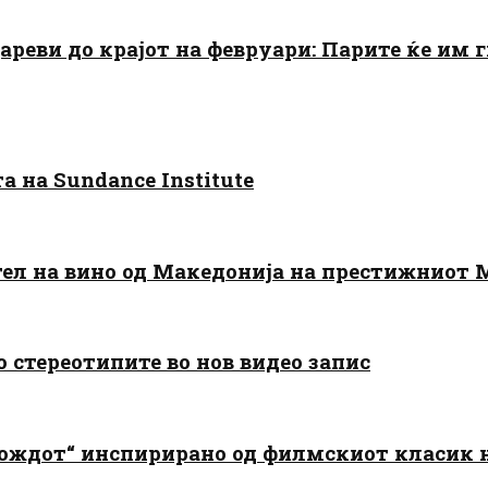
цареви до крајот на февруари: Парите ќе им
 на Sundance Institute
тел на вино од Македонија на престижниот 
о стереотипите во нов видео запис
дождот“ инспирирано од филмскиот класик