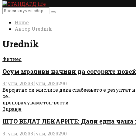
Primary
Menu
Search
Search
for:
Home
Автор
Urednik
Urednik
Фитнес
Осум мрзливи начини да согорите повеќ
3 јули, 2023
3 јули, 2023
290
Веројатно си мислите дека слабеењето е резултат н
се...
препорачуваме
топ-вести
Здравје
ШТО ВЕЛАТ ЛЕКАРИТЕ: Дали една чаша ви
3 јули, 2023
3 јули, 2023
290