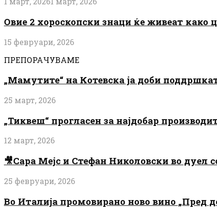
1 март, 2026
1 март, 2026
Овие 2 хороскопски знаци ќе живеат како 
15 февруари, 2026
ПРЕПОРАЧУВАМЕ
„Мамутите“ на Котевска ја доби поддршката
25 март, 2026
„Тиквеш“ прогласен за најдобар производи
12 март, 2026
🎥Сара Мејс и Стефан Николовски во дуел с
25 февруари, 2026
Во Италија промовирано ново вино „Пред 