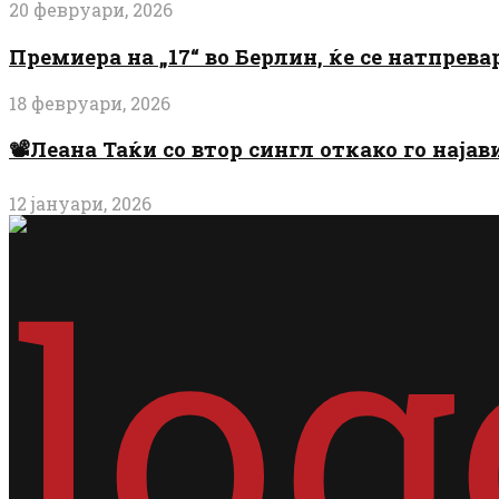
20 февруари, 2026
Премиера на „17“ во Берлин, ќе се натпрев
18 февруари, 2026
📽️Леана Таќи со втор сингл откако го најав
12 јануари, 2026