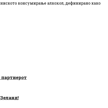
 и ниското консумирање алкохол, дефинирано како
о партнерот
 Зеланд!