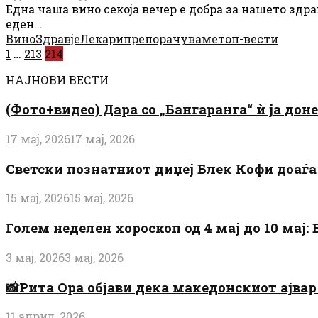
Една чаша вино секоја вечер е добра за нашето зд
еден...
Вино
Здравје
Лекари
препорачуваме
топ-вести
Posts
1
…
213
214
pagination
НАЈНОВИ ВЕСТИ
(Фото+видео) Дара со „Бангаранга“ ѝ ја дон
17 мај, 2026
17 мај, 2026
Светски познатниот диџеј Блек Кофи доаѓа н
15 мај, 2026
15 мај, 2026
Голем неделен хороскоп од 4 мај до 10 мај
3 мај, 2026
3 мај, 2026
📸Рита Ора објави дека македонскиот ајвар 
11 април, 2026