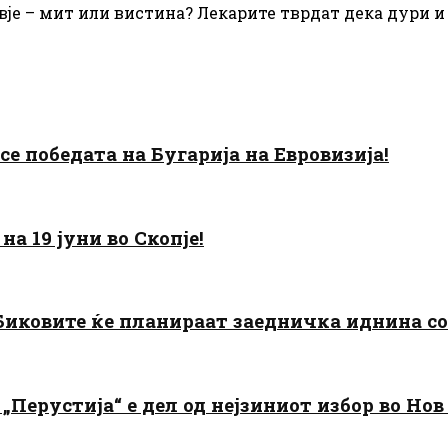
равје – мит или вистина? Лекарите тврдат дека дури
есе победата на Бугарија на Евровизија!
а 19 јуни во Скопје!
: Биковите ќе планираат заедничка иднина с
„Перустија“ е дел од нејзиниот избор во Нов