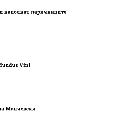
 ги наполнат паричниците
Mundus Vini
 на Манчевски