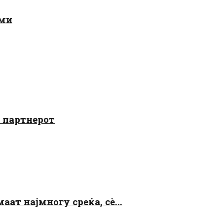
ами
о партнерот
аат најмногу среќа, сè...