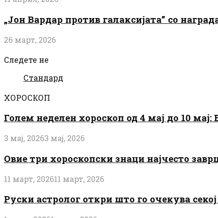
„Јон Вардар против галаксијата” со награ
26 март, 2026
Следете не
Стандард
ХОРОСКОП
Голем неделен хороскоп од 4 мај до 10 мај
3 мај, 2026
3 мај, 2026
Овие три хороскопски знаци најчесто завр
11 март, 2026
11 март, 2026
Руски астролог откри што го очекува секој 