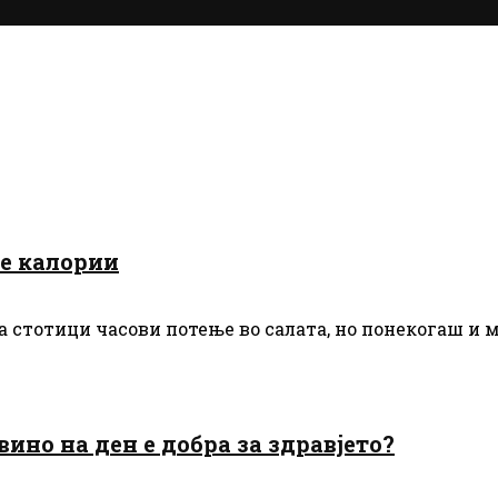
е калории
а стотици часови потење во салата, но понекогаш и 
но на ден е добра за здравјето?