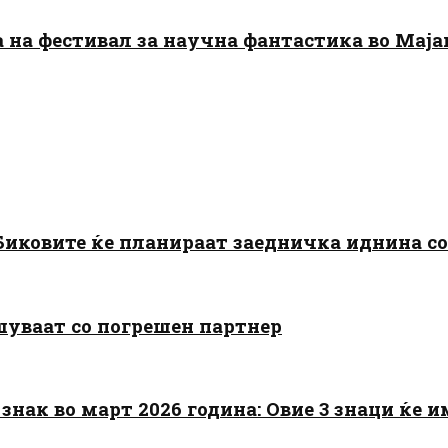
да на фестивал за научна фантастика во Мај
: Биковите ќе планираат заедничка иднина с
шуваат со погрешен партнер
знак во март 2026 година: Овие 3 знаци ќе им