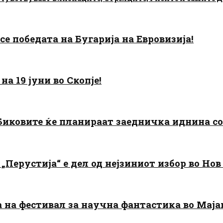
есе победата на Бугарија на Евровизија!
а 19 јуни во Скопје!
: Биковите ќе планираат заедничка иднина с
„Перустија“ е дел од нејзиниот избор во Нов
да на фестивал за научна фантастика во Мај