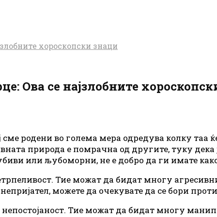
ајзлобните хороскопски знаци
рце: Ова се најзлобните хороскопск
ј сме родени во голема мера одредува колку таа ќ
нивната природа е помрачна од другите, туку дек
биви или љубоморни, не е добро да ги имате како
етрпеливост. Тие можат да бидат многу агресивни
непријател, можете да очекувате да се бори против
и непостојаност. Тие можат да бидат многу мани