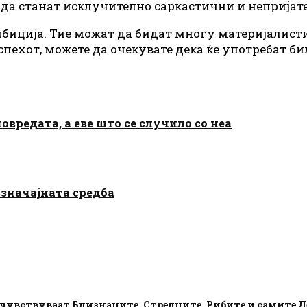
т да станат исклучително саркастични и непријат
амбиција. Тие можат да бидат многу материјалист
спехот, можете да очекувате дека ќе употребат бил
овредата, а еве што се случило со неа
 значајната средба
почувствуваат Близнаците, Стрелците, Рибите и самите 