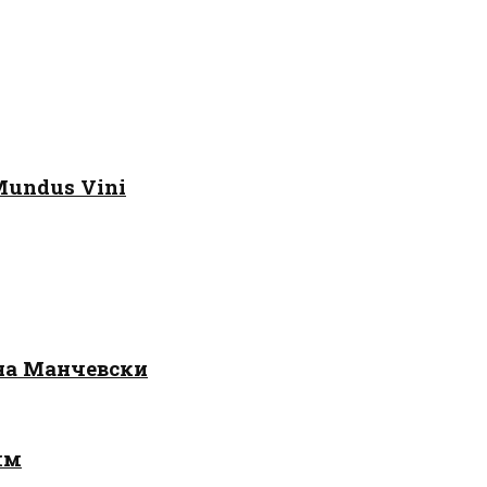
Mundus Vini
 на Манчевски
лм