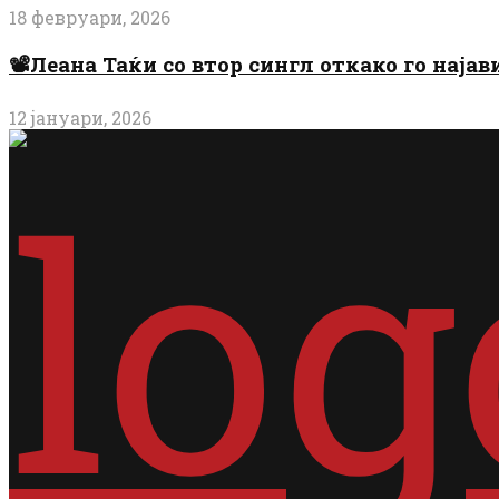
18 февруари, 2026
📽️Леана Таќи со втор сингл откако го најав
12 јануари, 2026