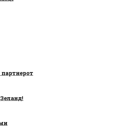
о партнерот
 Зеланд!
ами