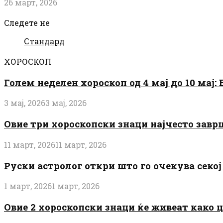
26 март, 2026
Следете не
Стандард
ХОРОСКОП
Голем неделен хороскоп од 4 мај до 10 мај
3 мај, 2026
3 мај, 2026
Овие три хороскопски знаци најчесто завр
11 март, 2026
11 март, 2026
Руски астролог откри што го очекува секој 
1 март, 2026
1 март, 2026
Овие 2 хороскопски знаци ќе живеат како 