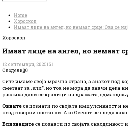
Search
for:
Home
Хороскоп
Имаат лице на ангел, но немаат срце: Ова се н
Хороскоп
Имаат лице на ангел, но немаат с
12 септември, 2025
151
Сподели
0
0
Сите имаме своја мрачна страна, а знакот под ко
сметаат за „зли“, но тоа не мора да значи дека 
разлика дали се кралици на драмата, одмаздољу
Овните
се познати по својата импулсивност и н
неодговорни постапки. Ако Овенот ве гледа како 
Близнаците
се познати по својата снаодливост 