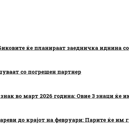
: Биковите ќе планираат заедничка иднина с
шуваат со погрешен партнер
знак во март 2026 година: Овие 3 знаци ќе им
цареви до крајот на февруари: Парите ќе им