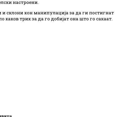
елски настроени.
и и склони кон манипулација за да ги постигнат
о каков трик за да го добијат она што го сакаат.
Девица