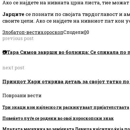
Ако се најдете на нивната црна листа, тие можа
Јарците
се познати по својата тврдоглавост и 
своите цели. Ако се најдете на нивниот пат кон у
Злоба
топ-вести
хороскоп
Сподели
0
0
previous post
📷Тара Симов заврши во болница: Се сликала по п
next post
Принцот Хари открива детаљ за својот татко по
Поврзани вести
Три знаци кои најлесно ги раскинуваат пријателствата
Повеќето луѓе се родени во овој хороскопски знак
Младата месечина во земјената Девица најсилно ќе ја 