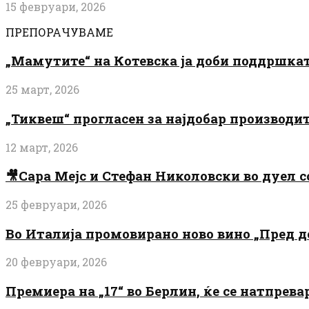
15 февруари, 2026
ПРЕПОРАЧУВАМЕ
„Мамутите“ на Котевска ја доби поддршката
25 март, 2026
„Тиквеш“ прогласен за најдобар производи
12 март, 2026
🎥Сара Мејс и Стефан Николовски во дуел с
25 февруари, 2026
Во Италија промовирано ново вино „Пред 
20 февруари, 2026
Премиера на „17“ во Берлин, ќе се натпрев