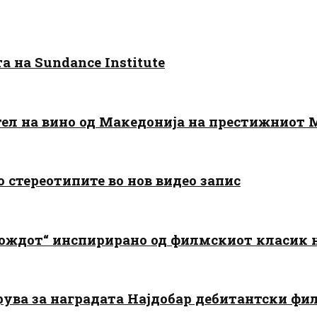
 на Sundance Institute
тел на вино од Македонија на престижниот 
о стереотипите во нов видео запис
дождот“ инспирирано од филмскиот класик
арува за наградата Најдобар дебитантски фи