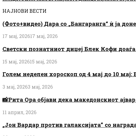
НАЈНОВИ ВЕСТИ
(Фото+видео) Дара со „Бангаранга“ ѝ ја дон
17 мај, 2026
17 мај, 2026
Светски познатниот диџеј Блек Кофи доаѓа н
15 мај, 2026
15 мај, 2026
Голем неделен хороскоп од 4 мај до 10 мај
3 мај, 2026
3 мај, 2026
📸Рита Ора објави дека македонскиот ајвар 
11 април, 2026
„Јон Вардар против галаксијата” со награ