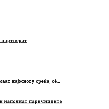
о партнерот
аат најмногу среќа, сè...
 ги наполнат паричниците