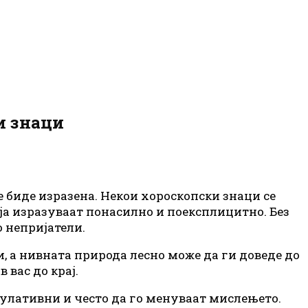
и знаци
е биде изразена. Некои хороскопски знаци се
а ја изразуваат понасилно и поексплицитно. Без
 непријатели.
, а нивната природа лесно може да ги доведе до
 вас до крај.
пулативни и често да го менуваат мислењето.