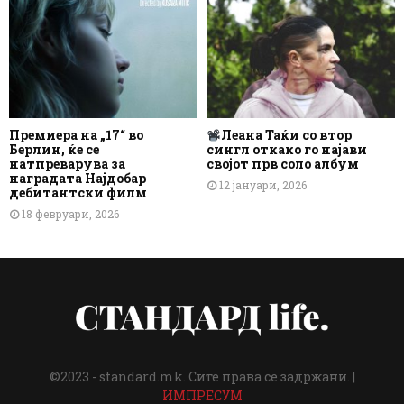
Премиера на „17“ во
Леана Таќи со втор
Берлин, ќе се
сингл откако го најави
натпреварува за
својот прв соло албум
наградата Најдобар
12 јануари, 2026
дебитантски филм
18 февруари, 2026
©2023 - standard.mk. Сите права се задржани. |
ИМПРЕСУМ