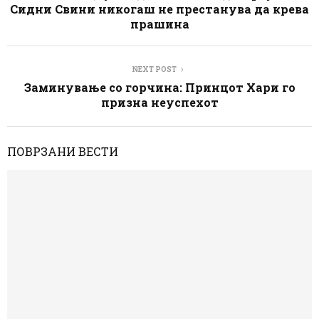
Сидни Свини никогаш не престанува да крева
прашина
NEXT POST
Заминување со горчина: Принцот Хари го
призна неуспехот
ПОВРЗАНИ ВЕСТИ