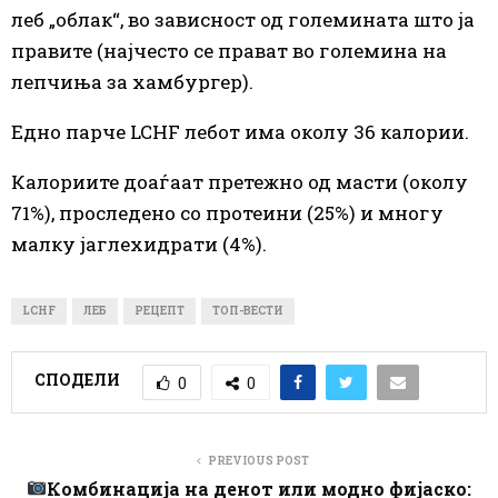
леб „облак“, во зависност од големината што ја
правите (најчесто се прават во големина на
лепчиња за хамбургер).
Едно парче LCHF лебот има околу 36 калории.
Калориите доаѓаат претежно од масти (околу
71%), проследено со протеини (25%) и многу
малку јаглехидрати (4%).
LCHF
ЛЕБ
РЕЦЕПТ
ТОП-ВЕСТИ
СПОДЕЛИ
0
0
PREVIOUS POST
Комбинација на денот или модно фијаско: