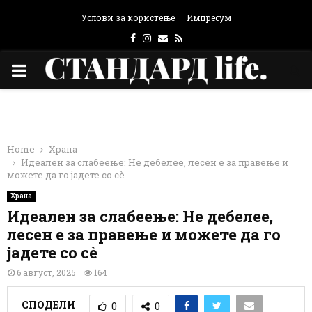
Услови за користење
Импресум
Facebook
Instagram
Email
Rss
PRIMARY
MENU
Home
Храна
Идеален за слабеење: Не дебелее, лесен е за правење и
можете да го јадете со сè
Храна
Идеален за слабеење: Не дебелее,
лесен е за правење и можете да го
јадете со сè
6 август, 2025
164
СПОДЕЛИ
0
0