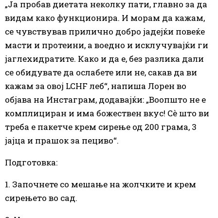
„Ја пробав диетата неколку пати, главно за да
видам како функционира. И морам да кажам,
се чувствував прилично добро јадејќи повеќе
масти и протеини, а воедно и исклучувајќи ги
јаглехидратите. Како и да е, без разлика дали
се обидувате да ослабете или не, сакав да ви
кажам за овој LCHF леб“, напиша Лорен во
објава на Инстаграм, додавајќи: „Воопшто не е
комплициран и има божествен вкус! Сè што ви
треба е пакетче крем сирење од 200 грама, 3
јајца и прашок за пециво“.
Подготовка:
1. Започнете со мешање на жолчките и крем
сирењето во сад.