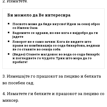
2. Изматете.
Би можело да Ве интересира
Посното може да биде вкусно! Идеи за секој оброк
со Имлек Оаза
Бадемите се здрави, но еве кога е најдобро да ги
јадете
Ловорот не е само зачин: Кога ќе видите што
прави во комбинација со сода бикарбона, веднаш
ќе го ставите во секоја соба
(Видео) Ставете магдонос во вода со сода бикарбона
и погледнете го чудото: Трик што мора да го
пробате!
3. Измешајте го прашокот за пециво и белката
во посебен сад.
4. Изматете ги белките и прашокот за пециво со
миксер.