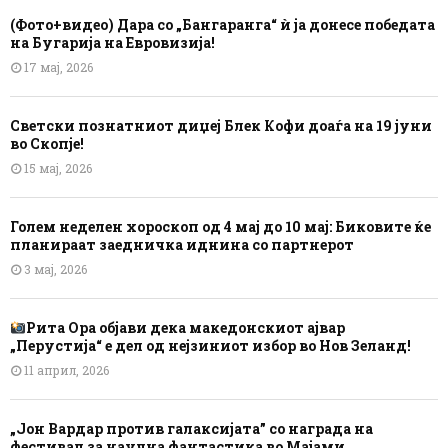
(Фото+видео) Дара со „Бангаранга“ ѝ ја донесе победата
на Бугарија на Евровизија!
17 мај, 2026
Светски познатниот диџеј Блек Кофи доаѓа на 19 јуни
во Скопје!
15 мај, 2026
Голем неделен хороскоп од 4 мај до 10 мај: Биковите ќе
планираат заедничка иднина со партнерот
3 мај, 2026
Рита Ора објави дека македонскиот ајвар
„Перустија“ е дел од нејзиниот избор во Нов Зеланд!
11 април, 2026
„Јон Вардар против галаксијата” со награда на
фестивал за научна фантастика во Мајами