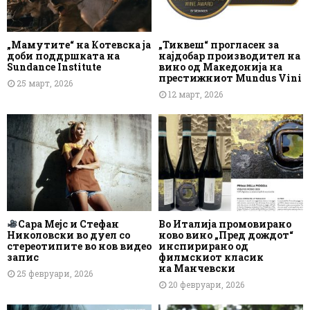
„Мамутите“ на Котевска ја
„Тиквеш“ прогласен за
доби поддршката на
најдобар производител на
Sundance Institute
вино од Македонија на
престижниот Mundus Vini
25 март, 2026
12 март, 2026
Сара Мејс и Стефан
Во Италија промовирано
Николовски во дуел со
ново вино „Пред дождот“
стереотипите во нов видео
инспирирано од
запис
филмскиот класик
на Манчевски
25 февруари, 2026
20 февруари, 2026