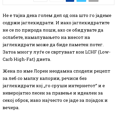
Не е тајна дека голем дел од она што го јадеме
содржи јаглехидрати. И иако јаглехидратите
не се по природа лоши, ако се обидувате да
ослабете, намалувањето на внесот на
јаглехидрати може да биде паметен потег.
Затоа многу луѓе се свртуваат кон LCHF (Low-
Carb High-Fat) диета.
Жена по име Лорен неодамна сподели рецепт
за леб со малку калории, речиси без
јаглехидрати кој „го сруши интернетот“ и е
неверојатно лесен за правење и идеален за
секој оброк, иако најчесто се јаде за појадок и
вечера.