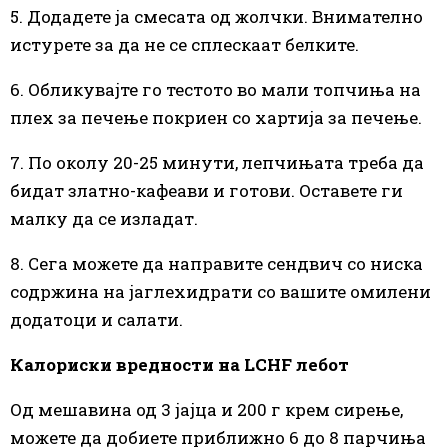
5. Додадете ја смесата од жолчки. Внимателно
истурете за да не се сплескаат белките.
6. Обликувајте го тестото во мали топчиња на
плех за печење покриен со хартија за печење.
7. По околу 20-25 минути, лепчињата треба да
бидат златно-кафеави и готови. Оставете ги
малку да се изладат.
8. Сега можете да направите сендвич со ниска
содржина на јаглехидрати со вашите омилени
додатоци и салати.
Калориски вредности на LCHF лебот
Од мешавина од 3 јајца и 200 г крем сирење,
можете да добиете приближно 6 до 8 парчиња