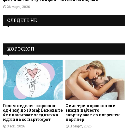
26 март, 2026
СЛЕДЕТЕ НЕ
ХОРОСКОП
Голем неделен хороскоп
Овие три хороскопски
од 4 мај до 10 мај: Биковите
знаци најчесто
ќе планираат заедничка
завршуваат со погрешен
иднина со партнерот
партнер
3 мај, 2026
11 март, 2026