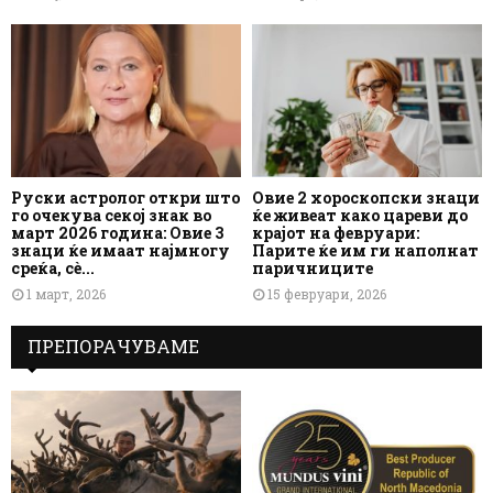
Руски астролог откри што
Овие 2 хороскопски знаци
го очекува секој знак во
ќе живеат како цареви до
март 2026 година: Овие 3
крајот на февруари:
знаци ќе имаат најмногу
Парите ќе им ги наполнат
среќа, сè...
паричниците
1 март, 2026
15 февруари, 2026
ПРЕПОРАЧУВАМЕ