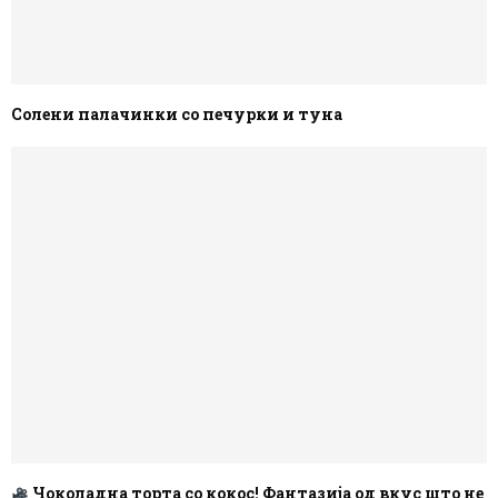
Солени палачинки со печурки и туна
Чоколадна торта со кокос! Фантазија од вкус што не