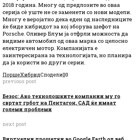
2018 година. Многу од предлозите во оваа
серија сè уште не се заменети со нови модели.
Многу е веројатно дека еден од наследниците
ќе биде хибридот за кој зборува шефот на
Porsche. Оливер Блум ја отфрли можноста да
видиме автомобил од оваа марка со целосно
електричен мотор. Компанијата е
заинтересирана за технологијата, но планира
да ја користи во други серии.
Порше
Хибрид
Сподели
0
0
previous post
Безос: Ако технолошките компании му го
свртат грбот на Пентагон, САД ќе имаат
големи проблеми
next post
Виртуелни прошетки во Google Earth од веб