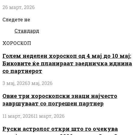
26 март, 2026
Следете не
Стандард
ХОРОСКОП
Голем неделен хороскоп од 4 мај до 10 мај:
Биковите ќе планираат заедничка иднина
со партнерот
3 мај, 2026
3 мај, 2026
Овие три хороскопски знаци најчесто
завршуваат со погрешен партнер
11 март, 2026
11 март, 2026
Руски астролог откри што го очекува