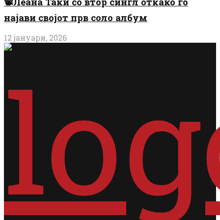
📽️Леана Таќи со втор сингл откако го
најави својот прв соло албум
12 јануари, 2026