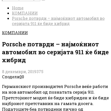
Search
for:
Home
КОМПАНИИ
Porsche потврди – најмоќниот автомобил во
серијата 911 ќе биде хибрид
КОМПАНИИ
Porsche потврди – најмоќниот
автомобил во серијата 911 ќе биде
хибрид
8 декември, 2019
375
Сподели
0
0
Германскиот производител Porsche веќе работи
на нов автомобил од познатата серија 911.
Претстојниот модел ќе биде хибриден и ќе биде
најбрзиот претставник на гамата досега.
Податоците беа потврдени лично од