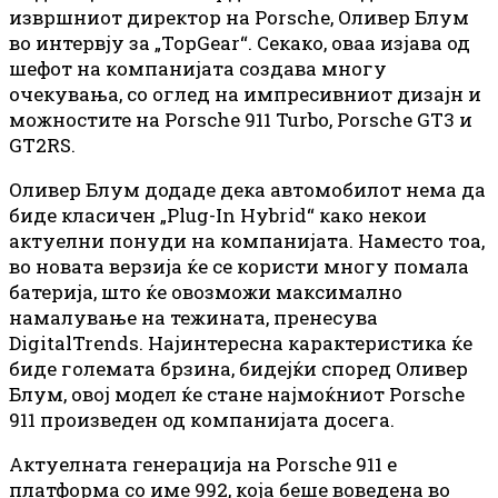
извршниот директор на Porsche, Оливер Блум
во интервју за „TopGear“. Секако, оваа изјава од
шефот на компанијата создава многу
очекувања, со оглед на импресивниот дизајн и
можностите на Porsche 911 Turbo, Porsche GT3 и
GT2RS.
Оливер Блум додаде дека автомобилот нема да
биде класичен „Plug-In Hybrid“ како некои
актуелни понуди на компанијата. Наместо тоа,
во новата верзија ќе се користи многу помала
батерија, што ќе овозможи максимално
намалување на тежината, пренесува
DigitalTrends. Најинтересна карактеристика ќе
биде големата брзина, бидејќи според Оливер
Блум, овој модел ќе стане најмоќниот Porsche
911 произведен од компанијата досега.
Актуелната генерација на Porsche 911 е
платформа со име 992, која беше воведена во