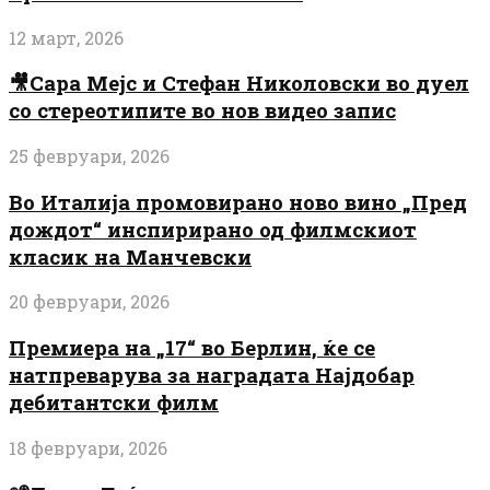
12 март, 2026
🎥Сара Мејс и Стефан Николовски во дуел
со стереотипите во нов видео запис
25 февруари, 2026
Во Италија промовирано ново вино „Пред
дождот“ инспирирано од филмскиот
класик на Манчевски
20 февруари, 2026
Премиера на „17“ во Берлин, ќе се
натпреварува за наградата Најдобар
дебитантски филм
18 февруари, 2026