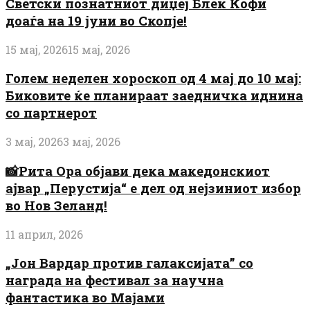
Светски познатниот диџеј Блек Кофи
доаѓа на 19 јуни во Скопје!
15 мај, 2026
15 мај, 2026
Голем неделен хороскоп од 4 мај до 10 мај:
Биковите ќе планираат заедничка иднина
со партнерот
3 мај, 2026
3 мај, 2026
📸Рита Ора објави дека македонскиот
ајвар „Перустија“ е дел од нејзиниот избор
во Нов Зеланд!
11 април, 2026
„Јон Вардар против галаксијата” со
награда на фестивал за научна
фантастика во Мајами