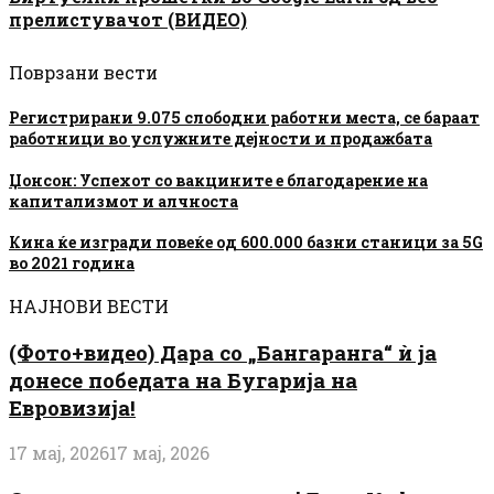
прелистувачот (ВИДЕО)
Поврзани вести
Регистрирани 9.075 слободни работни места, се бараат
работници во услужните дејности и продажбата
Џонсон: Успехот со вакцините е благодарение на
капитализмот и алчноста
Кина ќе изгради повеќе од 600.000 базни станици за 5G
во 2021 година
НАЈНОВИ ВЕСТИ
(Фото+видео) Дара со „Бангаранга“ ѝ ја
донесе победата на Бугарија на
Евровизија!
17 мај, 2026
17 мај, 2026