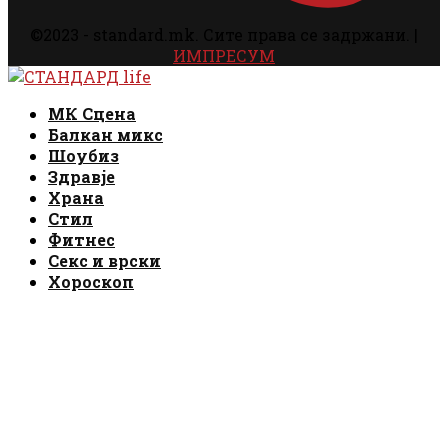
©2023 - standard.mk. Сите права се задржани. |
ИМПРЕСУМ
Facebook
Instagram
Email
Rss
Facebook
Instagram
Email
Rss
МК Сцена
Балкан микс
Шоубиз
Здравје
Храна
Стил
Фитнес
Секс и врски
Хороскоп