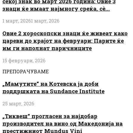
секој знак во март 2026 година: Овие 3
знаци ќе имаат најмногу среќа, сè...
1 март, 2026
1 март, 2026
Овие 2 хороскопски знаци ќе живеат како
цареви до крајот на февруари: Парите ќе
им ги наполнат паричниците
15 февруари, 2026
ПРЕПОРАЧУВАМЕ
„Мамутите“ на Котевска ја доби
поддршката на Sundance Institute
25 март, 2026
„Тиквеш“ прогласен за најдобар
производител на вино од Македонија на
престижниот Mundus Vini