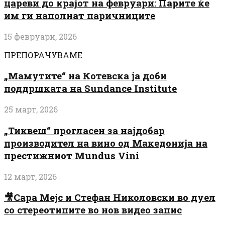
цареви до крајот на февруари: Парите ќе
им ги наполнат паричниците
15 февруари, 2026
ПРЕПОРАЧУВАМЕ
„Мамутите“ на Котевска ја доби
поддршката на Sundance Institute
25 март, 2026
„Тиквеш“ прогласен за најдобар
производител на вино од Македонија на
престижниот Mundus Vini
12 март, 2026
🎥Сара Мејс и Стефан Николовски во дуел
со стереотипите во нов видео запис