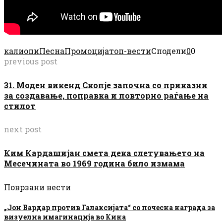
калиопи
Песна
Промоција
топ-вести
Сподели
0
0
previous post
31. Моден викенд Скопје започна со приказни
за создавање, поправка и повторно раѓање на
стилот
next post
Ким Кардашијан смета дека слетувањето на
Месечината во 1969 година било измама
Поврзани вести
„Јон Вардар против Галаксијата“ со почесна награда за
визуелна имагинација во Кина