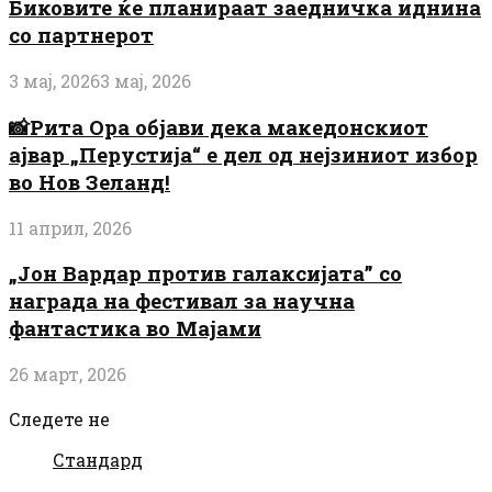
Биковите ќе планираат заедничка иднина
со партнерот
3 мај, 2026
3 мај, 2026
📸Рита Ора објави дека македонскиот
ајвар „Перустија“ е дел од нејзиниот избор
во Нов Зеланд!
11 април, 2026
„Јон Вардар против галаксијата” со
награда на фестивал за научна
фантастика во Мајами
26 март, 2026
Следете не
Стандард