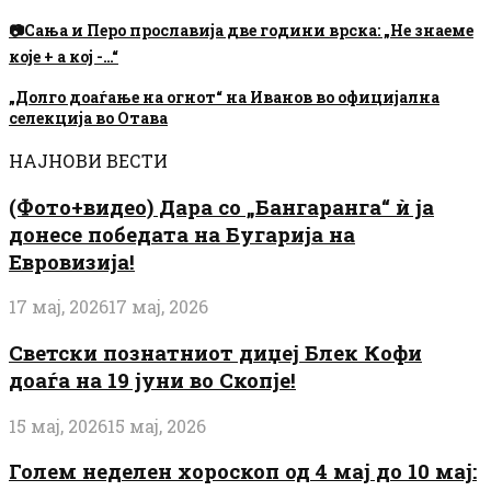
📷Сања и Перо прославија две години врска: „Не знаеме
које + а кој -…“
„Долго доаѓање на огнот“ на Иванов во официјална
селекција во Отава
НАЈНОВИ ВЕСТИ
(Фото+видео) Дара со „Бангаранга“ ѝ ја
донесе победата на Бугарија на
Евровизија!
17 мај, 2026
17 мај, 2026
Светски познатниот диџеј Блек Кофи
доаѓа на 19 јуни во Скопје!
15 мај, 2026
15 мај, 2026
Голем неделен хороскоп од 4 мај до 10 мај: