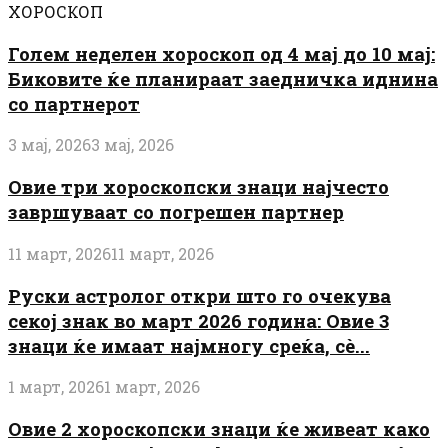
ХОРОСКОП
Голем неделен хороскоп од 4 мај до 10 мај:
Биковите ќе планираат заедничка иднина
со партнерот
3 мај, 2026
3 мај, 2026
Овие три хороскопски знаци најчесто
завршуваат со погрешен партнер
11 март, 2026
11 март, 2026
Руски астролог откри што го очекува
секој знак во март 2026 година: Овие 3
знаци ќе имаат најмногу среќа, сè...
1 март, 2026
1 март, 2026
Овие 2 хороскопски знаци ќе живеат како