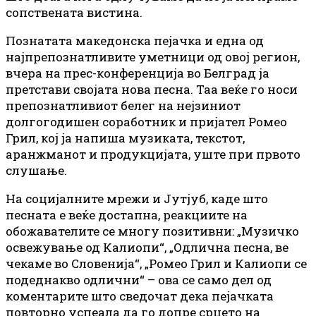
сопствената вистина.
Познатата македонска пејачка и една од
најпрепознатливите уметници од овој регион,
вчера на прес-конференција во Белград ја
претстави својата нова песна. Таа веќе го носи
препознатливиот белег на нејзиниот
долгогодишен соработник и пријател Ромео
Грил, кој ја напиша музиката, текстот,
аранжманот и продукцијата, уште при првото
слушање.
На социјалните мрежи и Јутјуб, каде што
песната е веќе достапна, реакциите на
обожавателите се многу позитивни: „Музичко
освежување од Калиопи“, „Одлична песна, ве
чекаме во Словенија“, „Ромео Грил и Калиопи се
подеднакво одлични“ – ова се само дел од
коментарите што сведочат дека пејачката
повторно успеала да го допре срцето на