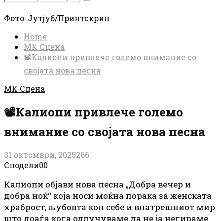
Search
for:
Фото: Јутјуб/Принтскрин
Home
МК Сцена
📽️Калиопи привлече големо внимание со
својата нова песна
МК Сцена
📽️Калиопи привлече големо
внимание со својата нова песна
31 октомври, 2025
266
Сподели
0
0
Калиопи објави нова песна „Добра вечер и
добра ноќ“ која носи моќна порака за женската
храброст, љубовта кон себе и внатрешниот мир
што доаѓа кога одлучуваме да не ја негираме