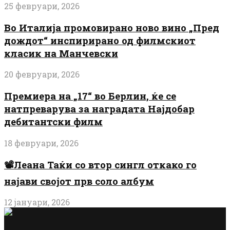
25 февруари, 2026
Во Италија промовирано ново вино „Пред
дождот“ инспирирано од филмскиот
класик на Манчевски
20 февруари, 2026
Премиера на „17“ во Берлин, ќе се
натпреварува за наградата Најдобар
дебитантски филм
18 февруари, 2026
📽️Леана Таќи со втор сингл откако го
најави својот прв соло албум
12 јануари, 2026