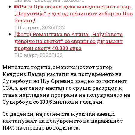
📸Рита Ора објави дека македонскиот ајвар
„Перустија“ е дел од нејзиниот избор во Нов
Зеланд!
11 април, 2026
132
(Фото) Романтика во Атина: „Најубавото
девојче на светот“ се сврши со дијамант
вреден околу 40.000 евра
10 март, 2026
132
Минатата година, американскиот рапер
Кендрик Ламар настапи на полувремето на
Супербоул во Њу Орлеанс, заедно со гостинот
СЗА, а неговиот настап го сруши рекордот и
стана најгледана програма на полувремето на
Супербоул со 133,5 милиони гледачи.
Со децении, најголемите музички ѕвезди
настапуваат на полувремето на најважниот
НФЛ натпревар во годината.