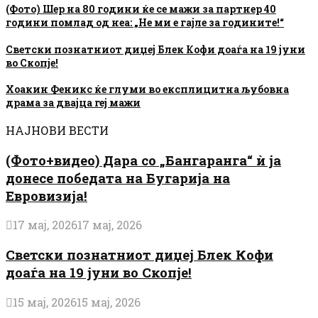
(Фото) Шер на 80 години ќе се мажи за партнер 40
години помлад од неа: „Не ми е гајле за годините!“
Светски познатниот диџеј Блек Кофи доаѓа на 19 јуни
во Скопје!
Хоакин Феникс ќе глуми во експлицитна љубовна
драма за двајца геј мажи
НАЈНОВИ ВЕСТИ
(Фото+видео) Дара со „Бангаранга“ ѝ ја
донесе победата на Бугарија на
Евровизија!
17 мај, 2026
17 мај, 2026
Светски познатниот диџеј Блек Кофи
доаѓа на 19 јуни во Скопје!
15 мај, 2026
15 мај, 2026