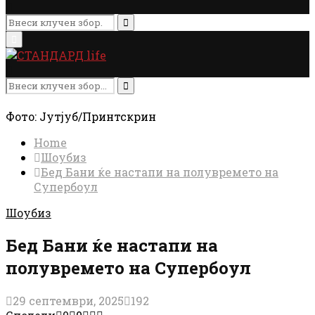
Search
for:
Search
Primary
Menu
Search
for:
Search
Фото: Јутјуб/Принтскрин
Home
Шоубиз
Бед Бани ќе настапи на полувремето на
Супербоул
Шоубиз
Бед Бани ќе настапи на
полувремето на Супербоул
29 септември, 2025
192