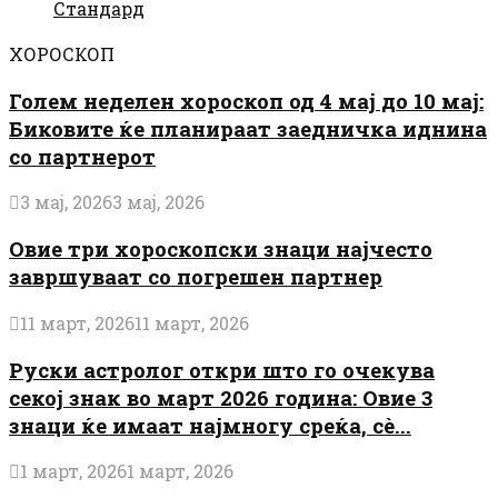
Стандард
ХОРОСКОП
Голем неделен хороскоп од 4 мај до 10 мај:
Биковите ќе планираат заедничка иднина
со партнерот
3 мај, 2026
3 мај, 2026
Овие три хороскопски знаци најчесто
завршуваат со погрешен партнер
11 март, 2026
11 март, 2026
Руски астролог откри што го очекува
секој знак во март 2026 година: Овие 3
знаци ќе имаат најмногу среќа, сè...
1 март, 2026
1 март, 2026