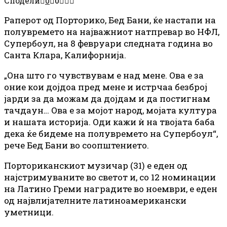
Сподели
0
0
Рaперот од Порторико, Бед Бани, ќе настапи на
полувремето на најважниот натпревар во НФЛ,
Супербоул, на 8 февруари следната година во
Санта Клара, Калифорнија.
„Она што го чувствувам е над мене. Ова е за
оние кои дојдоа пред мене и истрчаа безброј
јарди за да можам да дојдам и да постигнам
тачдаун… Ова е за мојот народ, мојата култура
и нашата историја. Оди кажи ѝ на твојата баба
дека ќе бидеме на полувремето на Супербоул“,
рече Бед Бани во соопштението.
Порториканскиот музичар (31) е еден од
најстримуваните во светот и, со 12 номинации
на Латино Греми наградите во ноември, е еден
од највлијателните латиноамерикански
уметници.