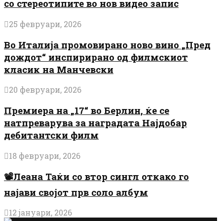
со стереотипите во нов видео запис
25 февруари, 2026
Во Италија промовирано ново вино „Пред
дождот“ инспирирано од филмскиот
класик на Манчевски
20 февруари, 2026
Премиера на „17“ во Берлин, ќе се
натпреварува за наградата Најдобар
дебитантски филм
18 февруари, 2026
📽️Леана Таќи со втор сингл откако го
најави својот прв соло албум
12 јануари, 2026