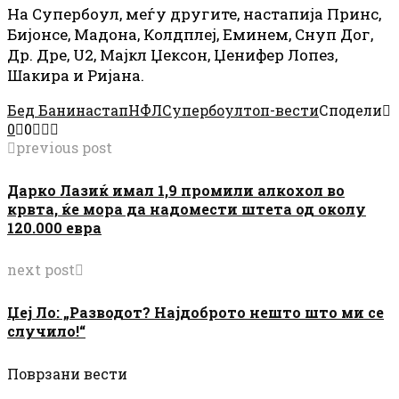
На Супербоул, меѓу другите, настапија Принс,
Бијонсе, Мадона, Колдплеј, Еминем, Снуп Дог,
Др. Дре, U2, Мајкл Џексон, Џенифер Лопез,
Шакира и Ријана.
Бед Бани
настап
НФЛ
Супербоул
топ-вести
Сподели
0
0
previous post
Дарко Лазиќ имал 1,9 промили алкохол во
крвта, ќе мора да надомести штета од околу
120.000 евра
next post
Џеј Ло: „Разводот? Најдоброто нешто што ми се
случило!“
Поврзани вести