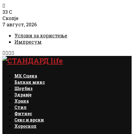
33
C
Скопје
7 август, 2026
Услови за користење
Импресум
Facebook
Instagram
Email
Rss
МК Сцена
Балкан микс
Шоубиз
Здравје
Храна
Стил
Фитнес
Секс и врски
Хороскоп