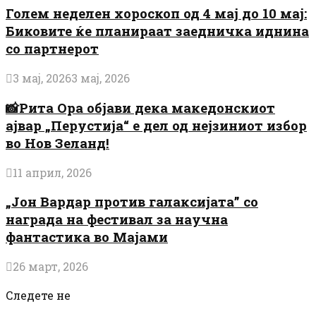
Голем неделен хороскоп од 4 мај до 10 мај:
Биковите ќе планираат заедничка иднина
со партнерот
3 мај, 2026
3 мај, 2026
📸Рита Ора објави дека македонскиот
ајвар „Перустија“ е дел од нејзиниот избор
во Нов Зеланд!
11 април, 2026
„Јон Вардар против галаксијата” со
награда на фестивал за научна
фантастика во Мајами
26 март, 2026
Следете не