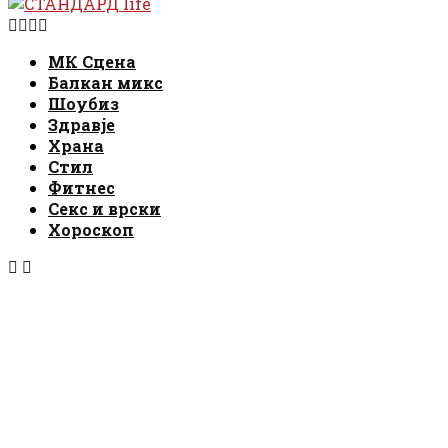
Facebook
Instagram
Email
Rss
МК Сцена
Балкан микс
Шоубиз
Здравје
Храна
Стил
Фитнес
Секс и врски
Хороскоп