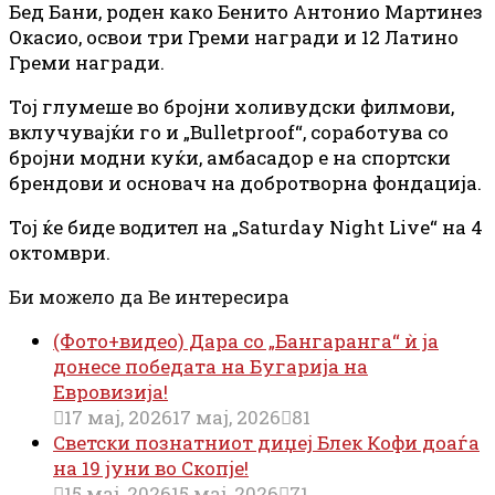
Бед Бани, роден како Бенито Антонио Мартинез
Окасио, освои три Греми награди и 12 Латино
Греми награди.
Тој глумеше во бројни холивудски филмови,
вклучувајќи го и „Bulletproof“, соработува со
бројни модни куќи, амбасадор е на спортски
брендови и основач на добротворна фондација.
Тој ќе биде водител на „Saturday Night Live“ на 4
октомври.
Би можело да Ве интересира
(Фото+видео) Дара со „Бангаранга“ ѝ ја
донесе победата на Бугарија на
Евровизија!
17 мај, 2026
17 мај, 2026
81
Светски познатниот диџеј Блек Кофи доаѓа
на 19 јуни во Скопје!
15 мај, 2026
15 мај, 2026
71