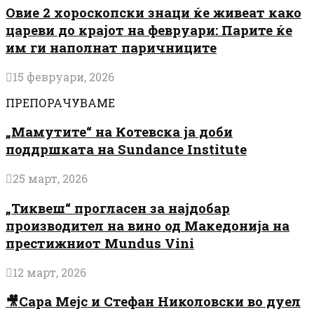
Овие 2 хороскопски знаци ќе живеат како
цареви до крајот на февруари: Парите ќе
им ги наполнат паричниците
15 февруари, 2026
ПРЕПОРАЧУВАМЕ
„Мамутите“ на Котевска ја доби
поддршката на Sundance Institute
25 март, 2026
„Тиквеш“ прогласен за најдобар
производител на вино од Македонија на
престижниот Mundus Vini
12 март, 2026
🎥Сара Мејс и Стефан Николовски во дуел