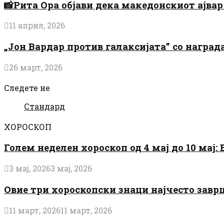
📸Рита Ора објави дека македонскиот ајвар 
11 април, 2026
„Јон Вардар против галаксијата” со награ
26 март, 2026
Следете не
Стандард
ХОРОСКОП
Голем неделен хороскоп од 4 мај до 10 мај
3 мај, 2026
3 мај, 2026
Овие три хороскопски знаци најчесто завр
11 март, 2026
11 март, 2026