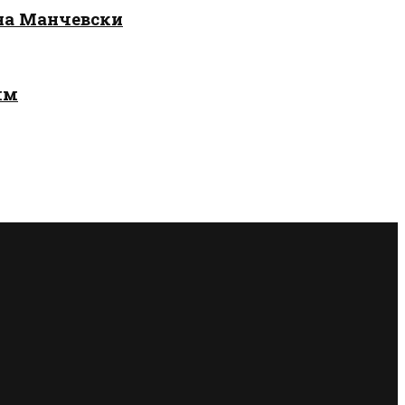
 на Манчевски
лм