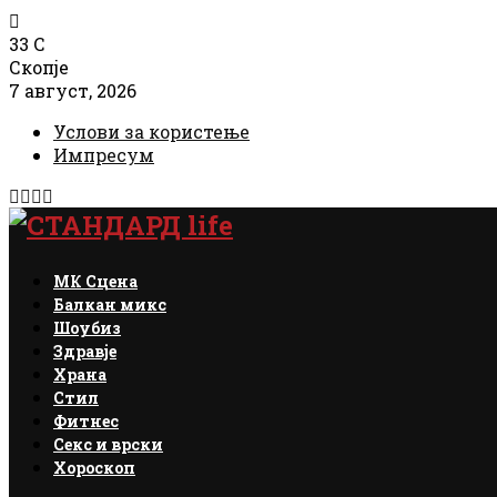
33
C
Скопје
7 август, 2026
Услови за користење
Импресум
Facebook
Instagram
Email
Rss
МК Сцена
Балкан микс
Шоубиз
Здравје
Храна
Стил
Фитнес
Секс и врски
Хороскоп