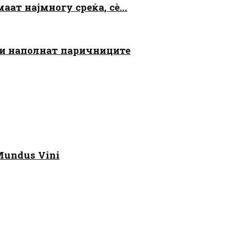
аат најмногу среќа, сè...
 ги наполнат паричниците
Mundus Vini