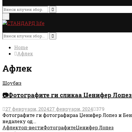
Search
for:
Search
Primary
Menu
Search
for:
Search
Home
Афлек
Афлек
Шоубиз
📷Фотографите ги сликаа Џенифер Лопез
27 февруари, 2024
27 февруари, 2024
379
Фотографите ги фотографираа Џенифер Лопез и Бен А
недалеку од...
Афлек
топ-вести
Фотографите
Џенифер Лопез