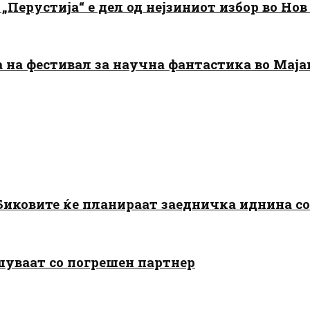
„Перустија“ е дел од нејзиниот избор во Нов
да на фестивал за научна фантастика во Мај
: Биковите ќе планираат заедничка иднина с
шуваат со погрешен партнер