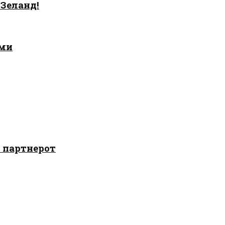
 Зеланд!
ами
о партнерот