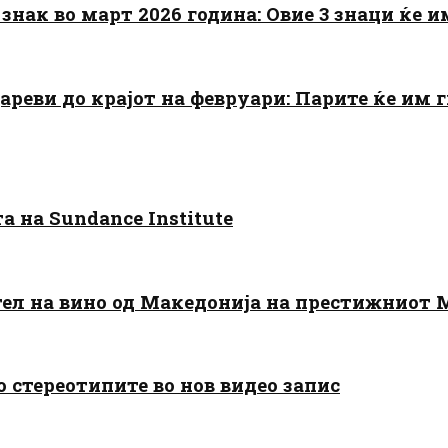
знак во март 2026 година: Овие 3 знаци ќе им
цареви до крајот на февруари: Парите ќе им
 на Sundance Institute
тел на вино од Македонија на престижниот 
о стереотипите во нов видео запис