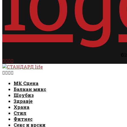
©2
Facebook
Instagram
Email
Rss
Facebook
Instagram
Email
Rss
МК Сцена
Балкан микс
Шоубиз
Здравје
Храна
Стил
Фитнес
Секс и врски