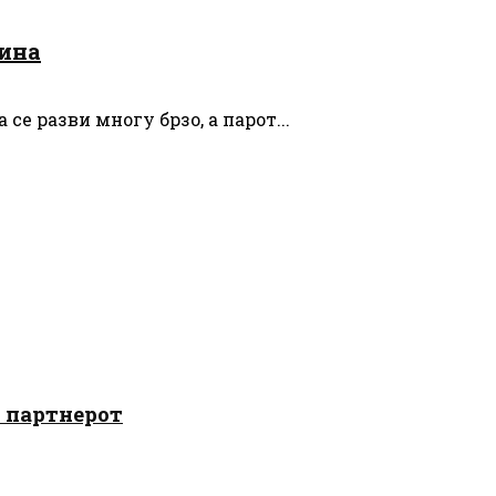
дина
се разви многу брзо, а парот...
о партнерот