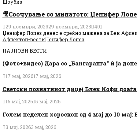
Шоубиз
🎥Соочување со минатото: Џенифер Лопез
29 ноември, 2023
29 ноември, 2023
401
Џенифер Лопез денес е среќно мажена за Бен Афлек, а
Афлек
топ-вести
Џенифер Лопез
НАЈНОВИ ВЕСТИ
(Фото+видео) Дара со „Бангаранга“ ѝ ја дон
17 мај, 2026
17 мај, 2026
Светски познатниот диџеј Блек Кофи доаѓа н
15 мај, 2026
15 мај, 2026
Голем неделен хороскоп од 4 мај до 10 мај
3 мај, 2026
3 мај, 2026