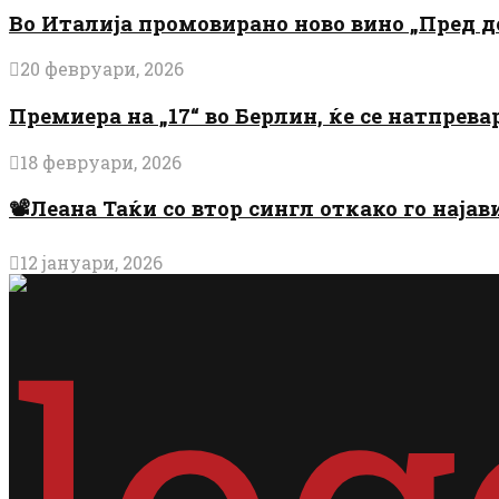
Во Италија промовирано ново вино „Пред 
20 февруари, 2026
Премиера на „17“ во Берлин, ќе се натпрев
18 февруари, 2026
📽️Леана Таќи со втор сингл откако го најав
12 јануари, 2026