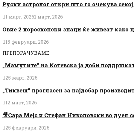
Руски астролог откри што го очекува секој 
1 март, 2026
1 март, 2026
Овие 2 хороскопски знаци ќе живеат како 
15 февруари, 2026
ПРЕПОРАЧУВАМЕ
„Мамутите“ на Котевска ја доби поддршката
25 март, 2026
„Тиквеш“ прогласен за најдобар производи
12 март, 2026
🎥Сара Мејс и Стефан Николовски во дуел с
25 февруари, 2026