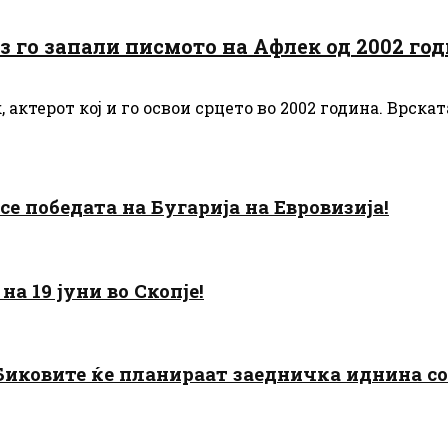
 го запали писмото на Афлек од 2002 го
ктерот кој и го освои срцето во 2002 година. Врската 
есе победата на Бугарија на Евровизија!
а 19 јуни во Скопје!
: Биковите ќе планираат заедничка иднина с