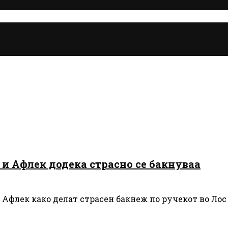
 и Афлек додека страсно се бакнуваа
флек како делат страсен бакнеж по ручекот во Лос А