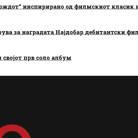
дождот“ инспирирано од филмскиот класик
арува за наградата Најдобар дебитантски фи
и својот прв соло албум