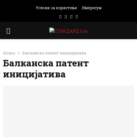
Услови за користење
Импресум
Facebook
Instagram
Email
Rss
PRIMARY
MENU
Home
Балканска патент иницијатива
Балканска патент
иницијатива