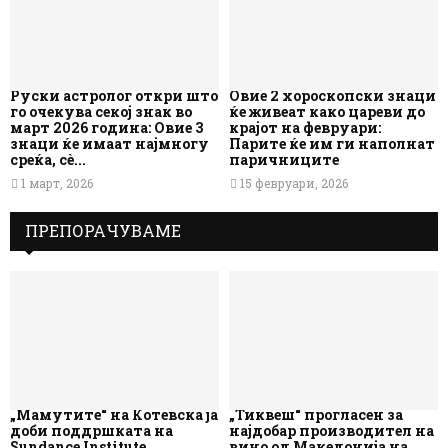
Руски астролог откри што
Овие 2 хороскопски знаци
го очекува секој знак во
ќе живеат како цареви до
март 2026 година: Овие 3
крајот на февруари:
знаци ќе имаат најмногу
Парите ќе им ги наполнат
среќа, сè...
паричниците
1 март, 2026
15 февруари, 2026
ПРЕПОРАЧУВАМЕ
„Мамутите“ на Котевска ја
„Тиквеш“ прогласен за
доби поддршката на
најдобар производител на
Sundance Institute
вино од Македонија на