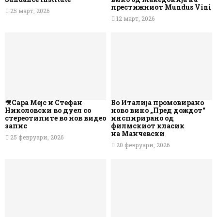
престижниот Mundus Vini
25 март, 2026
12 март, 2026
🎥Сара Мејс и Стефан
Во Италија промовирано
Николовски во дуел со
ново вино „Пред дождот“
стереотипите во нов видео
инспирирано од
запис
филмскиот класик
на Манчевски
25 февруари, 2026
20 февруари, 2026