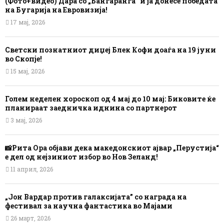
(Фото+видео) Дара со „Бангаранга“ ѝ ја донесе победата
на Бугарија на Евровизија!
17 мај, 2026
Светски познатниот диџеј Блек Кофи доаѓа на 19 јуни
во Скопје!
15 мај, 2026
Голем неделен хороскоп од 4 мај до 10 мај: Биковите ќе
планираат заедничка иднина со партнерот
3 мај, 2026
📸Рита Ора објави дека македонскиот ајвар „Перустија“
е дел од нејзиниот избор во Нов Зеланд!
11 април, 2026
„Јон Вардар против галаксијата” со награда на
фестивал за научна фантастика во Мајами
26 март, 2026