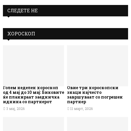
СЛЕДЕТЕ НЕ
ХОРОСКОП
Голем неделен хороскоп
Овие три хороскопски
од 4 мај до 10 мај: Биковите
знаци најчесто
ќе планираат заедничка
завршуваат со погрешен
иднина со партнерот
партнер
3 мај, 2026
11 март, 2026