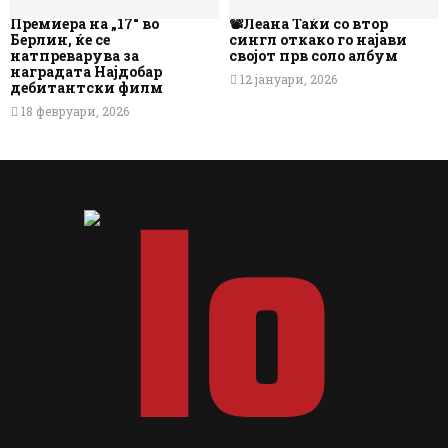
Премиера на „17“ во
📽️Леана Таќи со втор
Берлин, ќе се
сингл откако го најави
натпреварува за
својот прв соло албум
наградата Најдобар
12 јануари, 2026
дебитантски филм
18 февруари, 2026