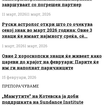
завршуваат со погрешен партнер
11 март, 2026
11 март, 2026
Руски астролог откри што го очекува
секој знак во март 2026 година: Овие 3
знаци ќе имаат најмногу среќа, сè...
1 март, 2026
1 март, 2026
Овие 2 хороскопски знаци ќе живеат како
цареви до крајот на февруари: Парите ќе
им ги наполнат паричниците
15 февруари, 2026
ПРЕПОРАЧУВАМЕ
„Мамутите“ на Котевска ја доби
поддршката на Sundance Institute