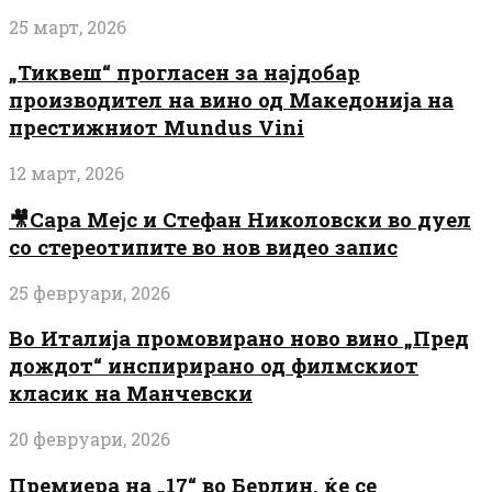
25 март, 2026
„Тиквеш“ прогласен за најдобар
производител на вино од Македонија на
престижниот Mundus Vini
12 март, 2026
🎥Сара Мејс и Стефан Николовски во дуел
со стереотипите во нов видео запис
25 февруари, 2026
Во Италија промовирано ново вино „Пред
дождот“ инспирирано од филмскиот
класик на Манчевски
20 февруари, 2026
Премиера на „17“ во Берлин, ќе се