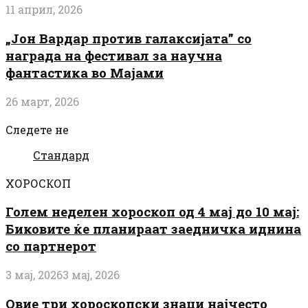
11 април, 2026
„Јон Вардар против галаксијата” со
награда на фестивал за научна
фантастика во Мајами
26 март, 2026
Следете не
Стандард
ХОРОСКОП
Голем неделен хороскоп од 4 мај до 10 мај:
Биковите ќе планираат заедничка иднина
со партнерот
3 мај, 2026
3 мај, 2026
Овие три хороскопски знаци најчесто