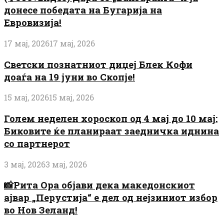
донесе победата на Бугарија на
Евровизија!
17 мај, 2026
17 мај, 2026
Светски познатниот диџеј Блек Кофи
доаѓа на 19 јуни во Скопје!
15 мај, 2026
15 мај, 2026
Голем неделен хороскоп од 4 мај до 10 мај:
Биковите ќе планираат заедничка иднина
со партнерот
3 мај, 2026
3 мај, 2026
📸Рита Ора објави дека македонскиот
ајвар „Перустија“ е дел од нејзиниот избор
во Нов Зеланд!