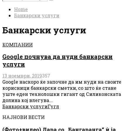
Search
for:
Home
Банкарски услуги
Банкарски услуги
КОМПАНИИ
Google почнува да нуди банкарски
услуги
13 ноември, 2019
357
Google наскоро ќе започне да им нуди на своите
корисници банкарски сметки, сo што ќе стане
уште еден технолошки гигант од Силиконската
долина кој влегува...
Банкарски услуги
Гугл
НАЈНОВИ ВЕСТИ
(Фото+видео) Дара со „Бангаранга“ ѝ ја