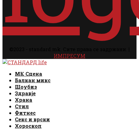
©2023 - standard.mk. Сите права се задржани. |
ИМПРЕСУМ
Facebook
Instagram
Email
Rss
Facebook
Instagram
Email
Rss
МК Сцена
Балкан микс
Шоубиз
Здравје
Храна
Стил
Фитнес
Секс и врски
Хороскоп