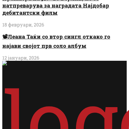
натпреварува за наградата Најдобар
дебитантски филм
18 февруари, 2026
📽️Леана Таќи со втор сингл откако го
најави својот прв соло албум
12 јануари, 2026