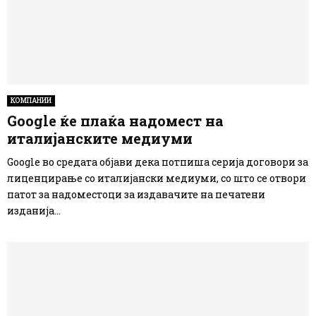
КОМПАНИИ
Google ќе плаќа надомест на
италијанските медиуми
Google во средата објави дека потпиша серија договори за
лиценцирање со италијански медиуми, со што се отвори
патот за надоместоци за издавачите на печатени
изданија...