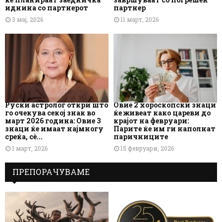
иднина со партнерот
партнер
3 мај, 2026
11 март, 2026
Руски астролог откри што
Овие 2 хороскопски знаци
го очекува секој знак во
ќе живеат како цареви до
март 2026 година: Овие 3
крајот на февруари:
знаци ќе имаат најмногу
Парите ќе им ги наполнат
среќа, сè...
паричниците
1 март, 2026
15 февруари, 2026
ПРЕПОРАЧУВАМЕ