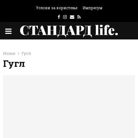
Услови за користење
Импресум
Facebook
Instagram
Email
Rss
PRIMARY
MENU
Home
Гугл
Гугл