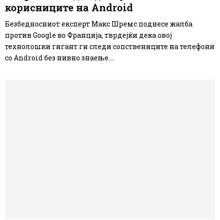
корисниците на Android
Безбедносниот експерт Макс Шремс поднесе жалба
против Google во Франција, тврдејќи дека овој
технолошки гигант ги следи сопствениците на телефони
со Android без нивно знаење....