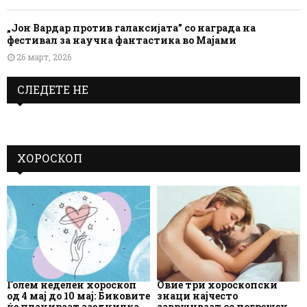
„Јон Вардар против галаксијата” со награда на
фестивал за научна фантастика во Мајами
26 март, 2026
СЛЕДЕТЕ НЕ
ХОРОСКОП
Голем неделен хороскоп
Овие три хороскопски
од 4 мај до 10 мај: Биковите
знаци најчесто
ќе планираат заедничка
завршуваат со погрешен