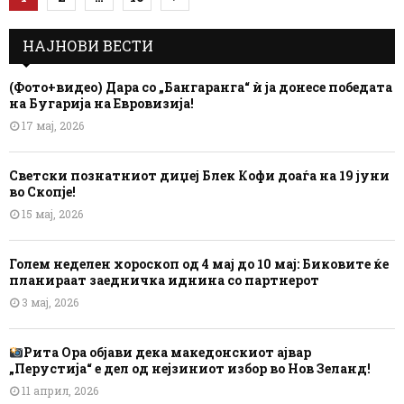
pagination
НАЈНОВИ ВЕСТИ
(Фото+видео) Дара со „Бангаранга“ ѝ ја донесе победата
на Бугарија на Евровизија!
17 мај, 2026
Светски познатниот диџеј Блек Кофи доаѓа на 19 јуни
во Скопје!
15 мај, 2026
Голем неделен хороскоп од 4 мај до 10 мај: Биковите ќе
планираат заедничка иднина со партнерот
3 мај, 2026
Рита Ора објави дека македонскиот ајвар
„Перустија“ е дел од нејзиниот избор во Нов Зеланд!
11 април, 2026