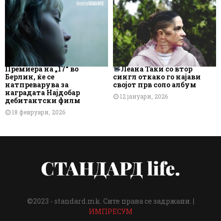
Премиера на „17“ во
Леана Таќи со втор
Берлин, ќе се
сингл откако го најави
натпреварува за
својот прв соло албум
наградата Најдобар
12 јануари, 2026
дебитантски филм
18 февруари, 2026
©2023 - standard.mk. Сите права се задржани. |
ИМПРЕСУМ