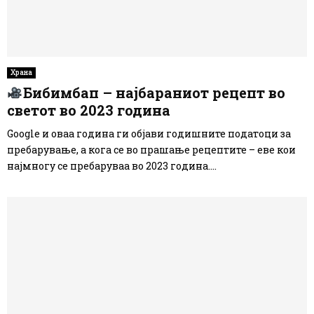
Храна
Бибимбап – најбараниот рецепт во
светот во 2023 година
Google и оваа година ги објави годишните податоци за
пребарување, а кога се во прашање рецептите – еве кои
најмногу се пребаруваа во 2023 година....