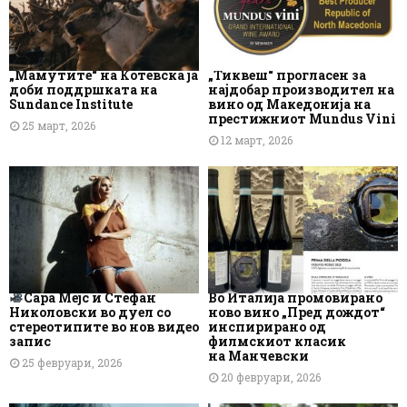
„Мамутите“ на Котевска ја
„Тиквеш“ прогласен за
доби поддршката на
најдобар производител на
Sundance Institute
вино од Македонија на
престижниот Mundus Vini
25 март, 2026
12 март, 2026
Сара Мејс и Стефан
Во Италија промовирано
Николовски во дуел со
ново вино „Пред дождот“
стереотипите во нов видео
инспирирано од
запис
филмскиот класик
на Манчевски
25 февруари, 2026
20 февруари, 2026