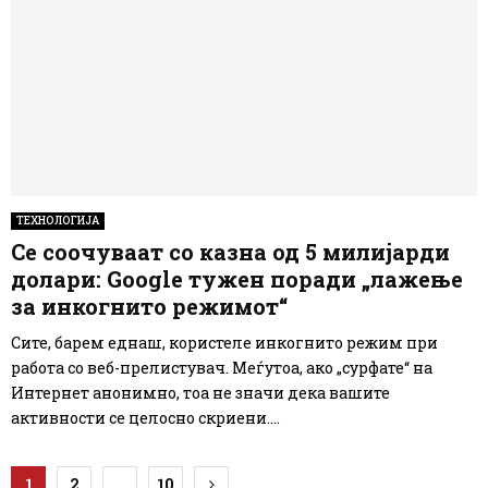
ТЕХНОЛОГИЈА
Се соочуваат со казна од 5 милијарди
долари: Google тужен поради „лажење
за инкогнито режимот“
Сите, барем еднаш, користеле инкогнито режим при
работа со веб-прелистувач. Меѓутоа, ако „сурфате“ на
Интернет анонимно, тоа не значи дека вашите
активности се целосно скриени....
Posts
1
2
…
10