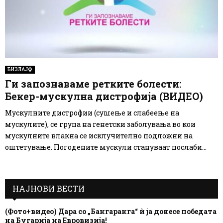
БИЗЛАЈФ
Ги запознаваме ретките болести:
Бекер-мускулна дистрофија (ВИДЕО)
Мускулните дистрофии (сушење и слабеење на
мускулите), се група на генетски заболувања во кои
мускулните влакна се исклучително подложни на
оштетување. Погодените мускули стануваат послаби...
НАЈНОВИ ВЕСТИ
(Фото+видео) Дара со „Бангаранга“ ѝ ја донесе победата
на Бугарија на Евровизија!