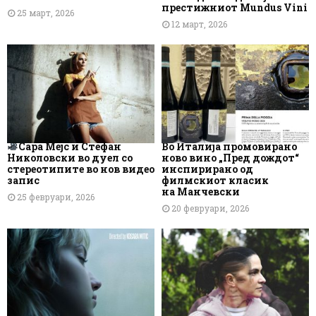
престижниот Mundus Vini
25 март, 2026
12 март, 2026
Сара Мејс и Стефан
Во Италија промовирано
Николовски во дуел со
ново вино „Пред дождот“
стереотипите во нов видео
инспирирано од
запис
филмскиот класик
на Манчевски
25 февруари, 2026
20 февруари, 2026