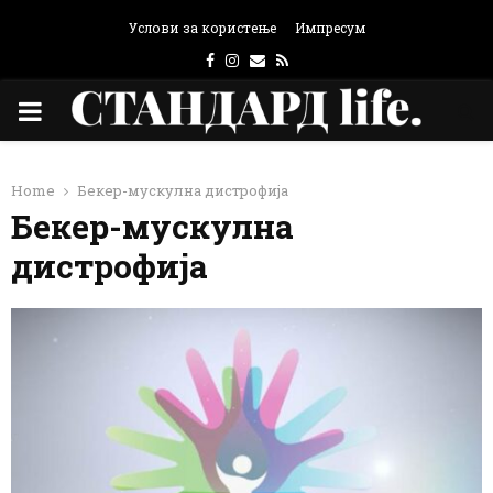
Услови за користење
Импресум
Facebook
Instagram
Email
Rss
PRIMARY
MENU
Home
Бекер-мускулна дистрофија
Бекер-мускулна
дистрофија