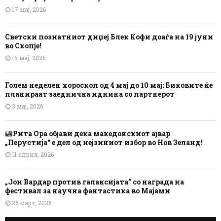
17 мај, 2026
Светски познатниот диџеј Блек Кофи доаѓа на 19 јуни
во Скопје!
15 мај, 2026
Голем неделен хороскоп од 4 мај до 10 мај: Биковите ќе
планираат заедничка иднина со партнерот
3 мај, 2026
Рита Ора објави дека македонскиот ајвар
„Перустија“ е дел од нејзиниот избор во Нов Зеланд!
11 април, 2026
„Јон Вардар против галаксијата” со награда на
фестивал за научна фантастика во Мајами
26 март, 2026