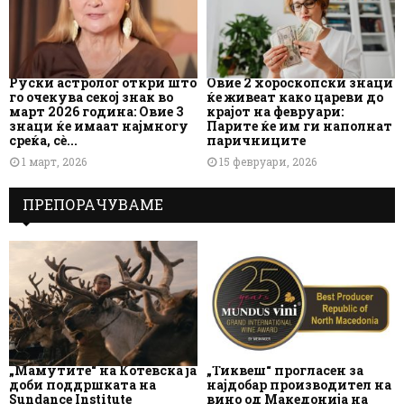
Руски астролог откри што
Овие 2 хороскопски знаци
го очекува секој знак во
ќе живеат како цареви до
март 2026 година: Овие 3
крајот на февруари:
знаци ќе имаат најмногу
Парите ќе им ги наполнат
среќа, сè...
паричниците
1 март, 2026
15 февруари, 2026
ПРЕПОРАЧУВАМЕ
„Мамутите“ на Котевска ја
„Тиквеш“ прогласен за
доби поддршката на
најдобар производител на
Sundance Institute
вино од Македонија на