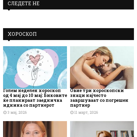
СЛЕДЕТЕ НЕ
ХОРОСКОП
Голем неделен хороскоп
Овие три хороскопски
од 4 мај до 10 мај: Биковите
знаци најчесто
ќе планираат заедничка
завршуваат со погрешен
иднина со партнерот
партнер
3 мај, 2026
11 март, 2026