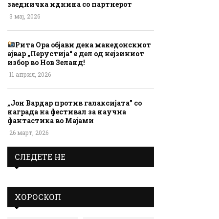
заедничка иднина со партнерот
3 мај, 2026
Рита Ора објави дека македонскиот
ајвар „Перустија“ е дел од нејзиниот
избор во Нов Зеланд!
11 април, 2026
„Јон Вардар против галаксијата” со
награда на фестивал за научна
фантастика во Мајами
26 март, 2026
СЛЕДЕТЕ НЕ
ХОРОСКОП