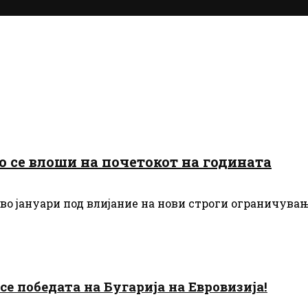
о се влоши на почетокот на годината
о јануари под влијание на нови строги ограничувања
есе победата на Бугарија на Евровизија!