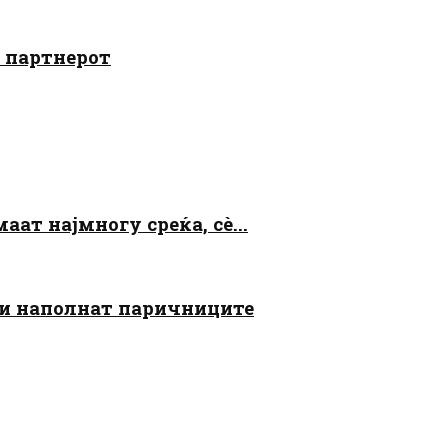
о партнерот
аат најмногу среќа, сè...
 ги наполнат паричниците