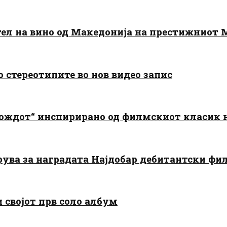
тел на вино од Македонија на престижниот 
о стереотипите во нов видео запис
дождот“ инспирирано од филмскиот класик
арува за наградата Најдобар дебитантски фи
и својот прв соло албум