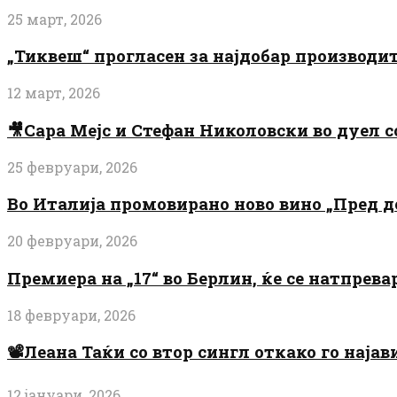
25 март, 2026
„Тиквеш“ прогласен за најдобар производи
12 март, 2026
🎥Сара Мејс и Стефан Николовски во дуел с
25 февруари, 2026
Во Италија промовирано ново вино „Пред 
20 февруари, 2026
Премиера на „17“ во Берлин, ќе се натпрев
18 февруари, 2026
📽️Леана Таќи со втор сингл откако го најав
12 јануари, 2026