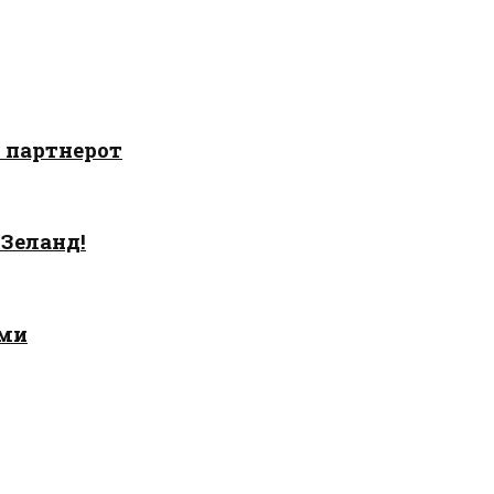
о партнерот
 Зеланд!
ами