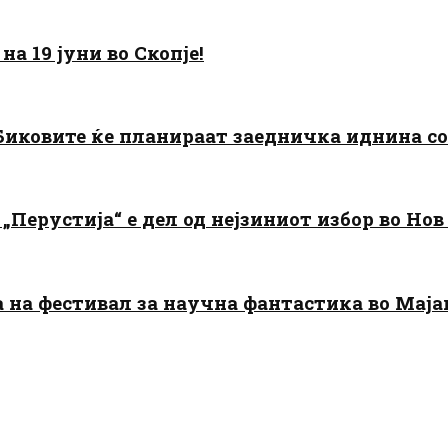
а 19 јуни во Скопје!
: Биковите ќе планираат заедничка иднина с
„Перустија“ е дел од нејзиниот избор во Нов
да на фестивал за научна фантастика во Мај