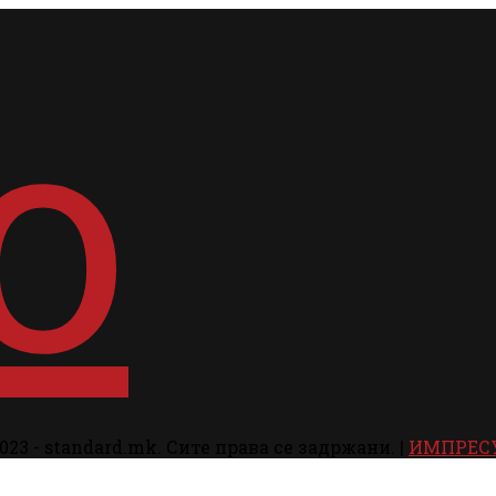
023 - standard.mk. Сите права се задржани. |
ИМПРЕС