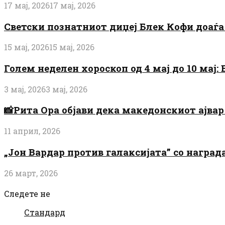
17 мај, 2026
17 мај, 2026
Светски познатниот диџеј Блек Кофи доаѓа н
15 мај, 2026
15 мај, 2026
Голем неделен хороскоп од 4 мај до 10 мај
3 мај, 2026
3 мај, 2026
📸Рита Ора објави дека македонскиот ајвар 
11 април, 2026
„Јон Вардар против галаксијата” со награ
26 март, 2026
Следете не
Стандард