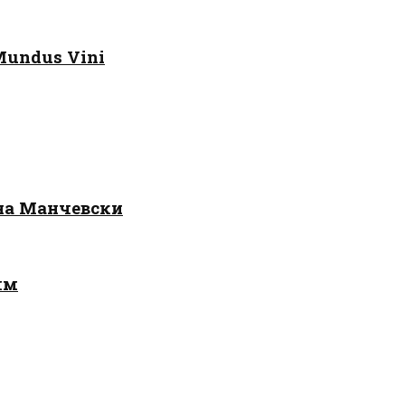
Mundus Vini
 на Манчевски
лм