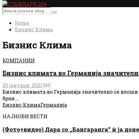
Primary
Menu
Search
Search
for:
Home
Бизнис Клима
Бизнис Клима
КОМПАНИИ
Бизнис климата во Германија значителн
25 јануари, 2021
385
Бизнис климата во Германија значително се влоши в
бран...
Бизнис Клима
Германија
НАЈНОВИ ВЕСТИ
(Фото+видео) Дара со „Бангаранга“ ѝ ја дон