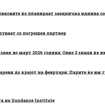
: Биковите ќе планираат заедничка иднина с
шуваат со погрешен партнер
знак во март 2026 година: Овие 3 знаци ќе им
цареви до крајот на февруари: Парите ќе им
 на Sundance Institute