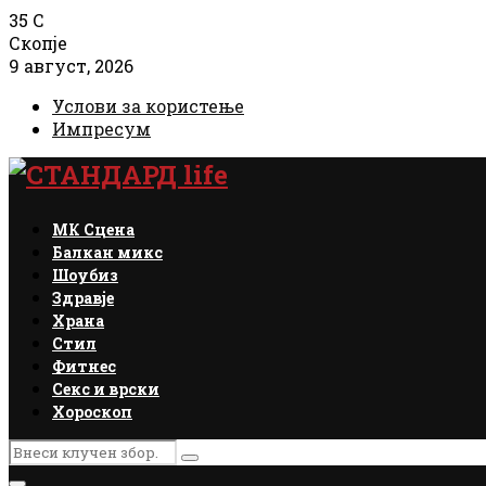
35
C
Скопје
9 август, 2026
Услови за користење
Импресум
Facebook
Instagram
Email
Rss
МК Сцена
Балкан микс
Шоубиз
Здравје
Храна
Стил
Фитнес
Секс и врски
Хороскоп
Search
Search
for: