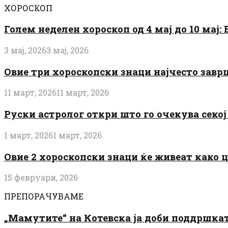
ХОРОСКОП
Голем неделен хороскоп од 4 мај до 10 мај
3 мај, 2026
3 мај, 2026
Овие три хороскопски знаци најчесто завр
11 март, 2026
11 март, 2026
Руски астролог откри што го очекува секој 
1 март, 2026
1 март, 2026
Овие 2 хороскопски знаци ќе живеат како 
15 февруари, 2026
ПРЕПОРАЧУВАМЕ
„Мамутите“ на Котевска ја доби поддршката