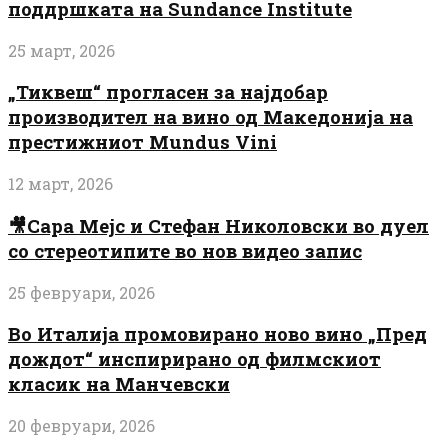
поддршката на Sundance Institute
25 март, 2026
„Тиквеш“ прогласен за најдобар
производител на вино од Македонија на
престижниот Mundus Vini
12 март, 2026
🎥Сара Мејс и Стефан Николовски во дуел
со стереотипите во нов видео запис
25 февруари, 2026
Во Италија промовирано ново вино „Пред
дождот“ инспирирано од филмскиот
класик на Манчевски
20 февруари, 2026