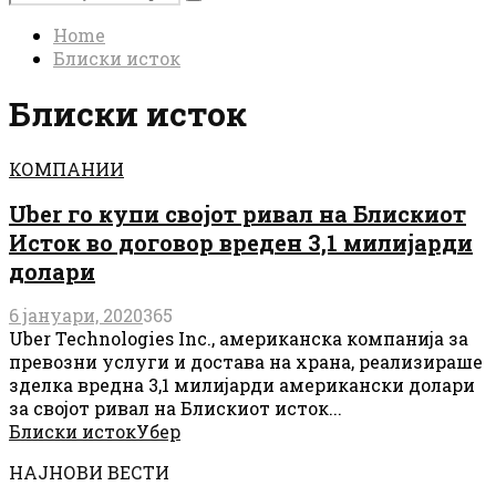
Search
for:
Home
Блиски исток
Блиски исток
КОМПАНИИ
Uber го купи својот ривал на Блискиот
Исток во договор вреден 3,1 милијарди
долари
6 јануари, 2020
365
Uber Technologies Inc., американска компанија за
превозни услуги и достава на храна, реализираше
зделка вредна 3,1 милијарди американски долари
за својот ривал на Блискиот исток...
Блиски исток
Убер
НАЈНОВИ ВЕСТИ