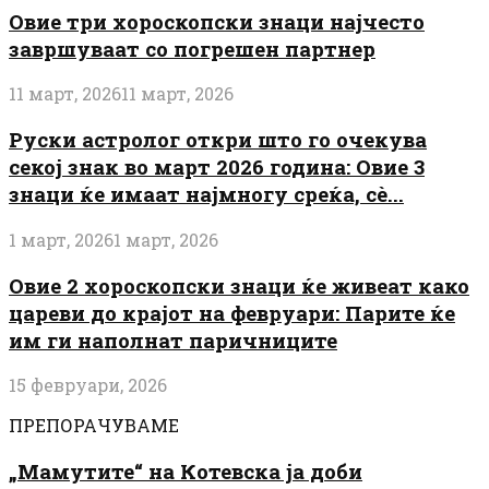
Овие три хороскопски знаци најчесто
завршуваат со погрешен партнер
11 март, 2026
11 март, 2026
Руски астролог откри што го очекува
секој знак во март 2026 година: Овие 3
знаци ќе имаат најмногу среќа, сè...
1 март, 2026
1 март, 2026
Овие 2 хороскопски знаци ќе живеат како
цареви до крајот на февруари: Парите ќе
им ги наполнат паричниците
15 февруари, 2026
ПРЕПОРАЧУВАМЕ
„Мамутите“ на Котевска ја доби