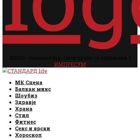
©2023 - standard.mk. Сите права се задржани. |
ИМПРЕСУМ
Facebook
Instagram
Email
Rss
Facebook
Instagram
Email
Rss
МК Сцена
Балкан микс
Шоубиз
Здравје
Храна
Стил
Фитнес
Секс и врски
Хороскоп