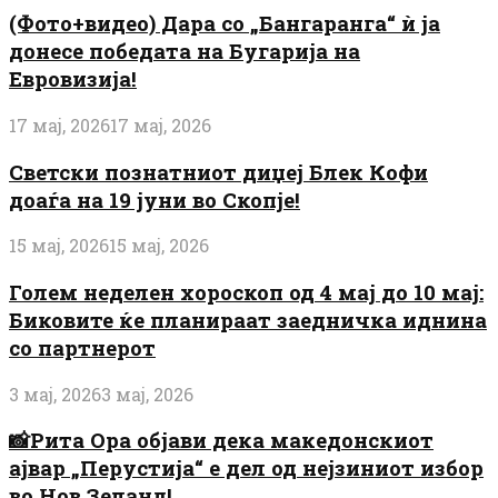
(Фото+видео) Дара со „Бангаранга“ ѝ ја
донесе победата на Бугарија на
Евровизија!
17 мај, 2026
17 мај, 2026
Светски познатниот диџеј Блек Кофи
доаѓа на 19 јуни во Скопје!
15 мај, 2026
15 мај, 2026
Голем неделен хороскоп од 4 мај до 10 мај:
Биковите ќе планираат заедничка иднина
со партнерот
3 мај, 2026
3 мај, 2026
📸Рита Ора објави дека македонскиот
ајвар „Перустија“ е дел од нејзиниот избор
во Нов Зеланд!