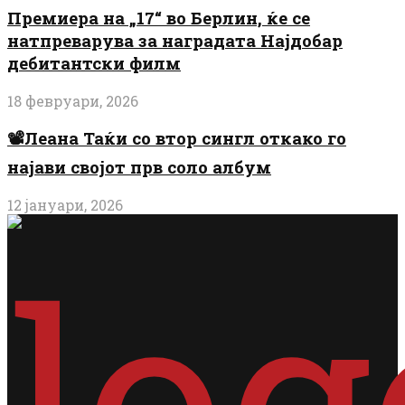
Премиера на „17“ во Берлин, ќе се
натпреварува за наградата Најдобар
дебитантски филм
18 февруари, 2026
📽️Леана Таќи со втор сингл откако го
најави својот прв соло албум
12 јануари, 2026