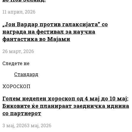
11 април, 2026
„Јон Вардар против галаксијата” со
награда на фестивал за научна
фантастика во Мајами
26 март, 2026
Следете не
Стандард
ХОРОСКОП
Голем неделен хороскоп од 4 мај до 10 мај:
Биковите ќе планираат заедничка иднина
со партнерот
3 мај, 2026
3 мај, 2026