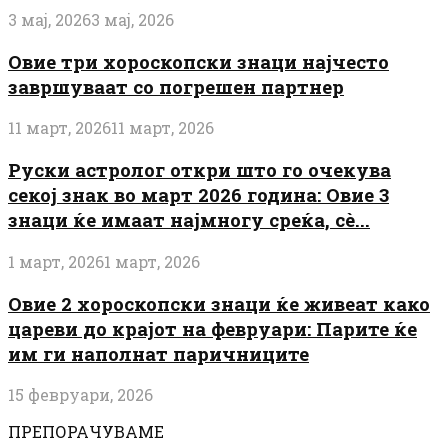
3 мај, 2026
3 мај, 2026
Овие три хороскопски знаци најчесто
завршуваат со погрешен партнер
11 март, 2026
11 март, 2026
Руски астролог откри што го очекува
секој знак во март 2026 година: Овие 3
знаци ќе имаат најмногу среќа, сè...
1 март, 2026
1 март, 2026
Овие 2 хороскопски знаци ќе живеат како
цареви до крајот на февруари: Парите ќе
им ги наполнат паричниците
15 февруари, 2026
ПРЕПОРАЧУВАМЕ