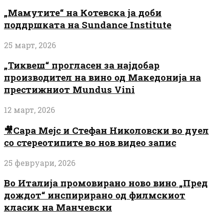
„Мамутите“ на Котевска ја доби
поддршката на Sundance Institute
25 март, 2026
„Тиквеш“ прогласен за најдобар
производител на вино од Македонија на
престижниот Mundus Vini
12 март, 2026
🎥Сара Мејс и Стефан Николовски во дуел
со стереотипите во нов видео запис
25 февруари, 2026
Во Италија промовирано ново вино „Пред
дождот“ инспирирано од филмскиот
класик на Манчевски