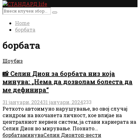
Primary
Menu
Search
Search
for:
Home
борбата
борбата
Шоубиз
📸 Селин Дион за борбата низ која
минува: „Нема да дозволам болеста да
ме дефинира“
31 јануари, 2024
31 јануари, 2024
233
Реткото автоимуно нарушување, во овој случај
синдром на вкочанета личност, кое влијае на
централниот нервен систем, ја стави кариерата на
Селин Дион во мирување. Познато...
борбата
минува
Селин Дион
топ-вести