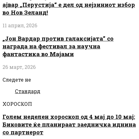
ајвар „Перустија“ е дел од нејзиниот избор
во Нов Зеланд!
11 април, 2026
„Јон Вардар против галаксијата” со
награда на фестивал за научна
фантастика во Мајами
26 март, 2026
Следете не
Стандард
ХОРОСКОП
Голем неделен хороскоп од 4 мај до 10 мај:
Биковите ќе планираат заедничка иднина
со партнерот