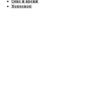
Секс и врски
Хороскоп