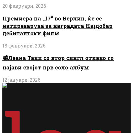
20 февруари, 2026
Премиера на „17“ во Берлин, ќе се
натпреварува за наградата Најдобар
дебитантски филм
18 февруари, 2026
📽️Леана Таќи со втор сингл откако го
најави својот прв соло албум
12 јануари, 2026