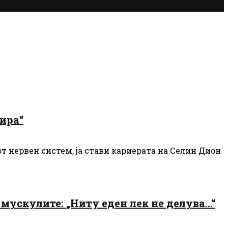
нира“
т нервен систем, ја стави кариерата на Селин Дион
 мускулите: „Ниту еден лек не делува…“