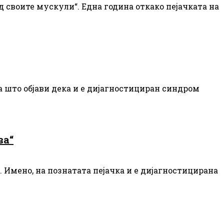
 своите мускули“. Една година откако пејачката на
а што објави дека и е дијагностициран синдром
ва“
 Имено, на познатата пејачка и е дијагностицирана