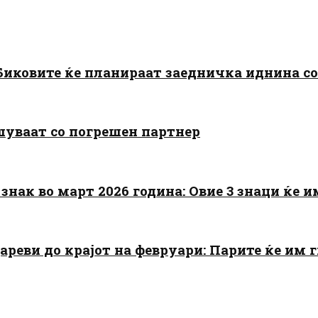
: Биковите ќе планираат заедничка иднина с
шуваат со погрешен партнер
знак во март 2026 година: Овие 3 знаци ќе им
цареви до крајот на февруари: Парите ќе им