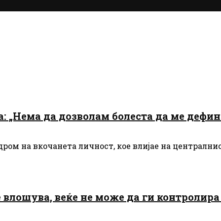
а: „Нема да дозволам болеста да ме дефи
ром на вкочанета личност, кое влијае на централнио
е влошува, веќе не може да ги контролира