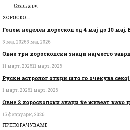
Стандард
ХОРОСКОП
Голем неделен хороскоп од 4 мај до 10 мај
3 мај, 2026
3 мај, 2026
Овие три хороскопски знаци најчесто завр
11 март, 2026
11 март, 2026
Руски астролог откри што го очекува секој 
1 март, 2026
1 март, 2026
Овие 2 хороскопски знаци ќе живеат како 
15 февруари, 2026
ПРЕПОРАЧУВАМЕ