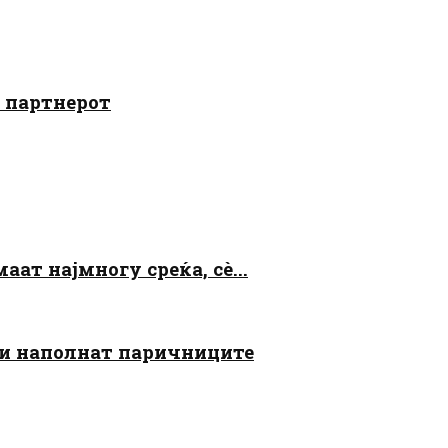
о партнерот
аат најмногу среќа, сè...
 ги наполнат паричниците