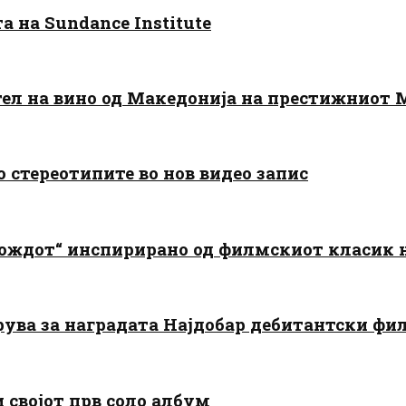
 на Sundance Institute
тел на вино од Македонија на престижниот 
о стереотипите во нов видео запис
дождот“ инспирирано од филмскиот класик
арува за наградата Најдобар дебитантски фи
и својот прв соло албум