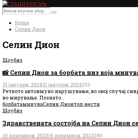
Primary
Menu
Search
Search
for:
Home
Селин Дион
Селин Дион
Шоубиз
📸 Селин Дион за борбата низ која минув
31 јануари, 2024
31 јануари, 2024
233
Реткото автоимуно нарушување, во овој случај синд
во мирување. Познато...
борбата
минува
Селин Дион
топ-вести
Шоубиз
Здравствената состојба на Селин Дион с
19 декември, 2023
19 декември, 2023
289