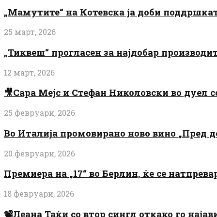
„Мамутите“ на Котевска ја доби поддршката
25 март, 2026
„Тиквеш“ прогласен за најдобар производи
12 март, 2026
🎥Сара Мејс и Стефан Николовски во дуел с
25 февруари, 2026
Во Италија промовирано ново вино „Пред 
20 февруари, 2026
Премиера на „17“ во Берлин, ќе се натпрев
18 февруари, 2026
📽️Леана Таќи со втор сингл откако го најав