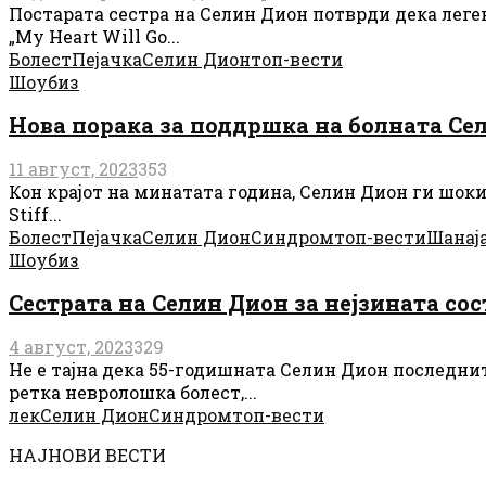
Постарата сестра на Селин Дион потврди дека леген
„My Heart Will Go...
Болест
Пејачка
Селин Дион
топ-вести
Шоубиз
Нова порака за поддршка на болната Сел
11 август, 2023
353
Кон крајот на минатата година, Селин Дион ги шок
Stiff...
Болест
Пејачка
Селин Дион
Синдром
топ-вести
Шанај
Шоубиз
Сестрата на Селин Дион за нејзината сос
4 август, 2023
329
Не е тајна дека 55-годишната Селин Дион последнит
ретка невролошка болест,...
лек
Селин Дион
Синдром
топ-вести
НАЈНОВИ ВЕСТИ