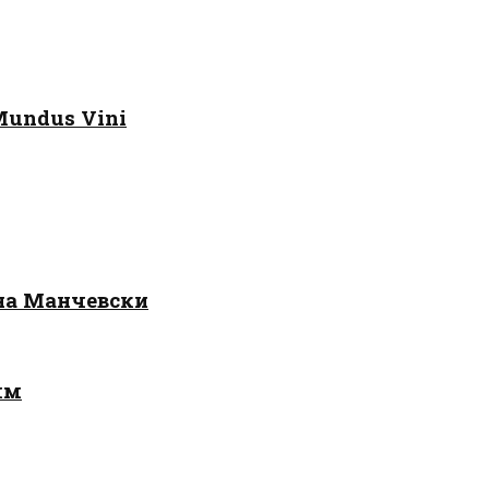
Mundus Vini
 на Манчевски
лм