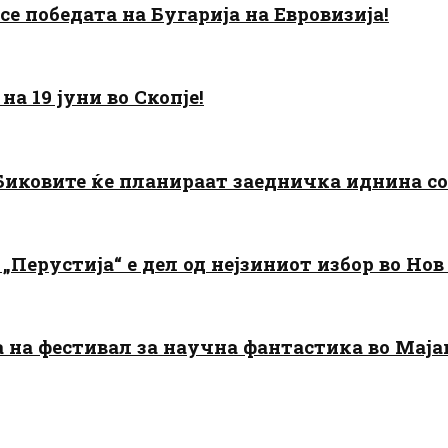
есе победата на Бугарија на Евровизија!
а 19 јуни во Скопје!
: Биковите ќе планираат заедничка иднина с
„Перустија“ е дел од нејзиниот избор во Нов
да на фестивал за научна фантастика во Мај