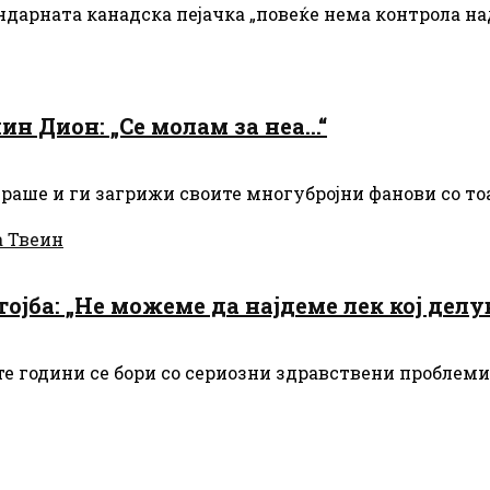
дарната канадска пејачка „повеќе нема контрола над
ин Дион: „Се молам за неа…“
ираше и ги загрижи своите многубројни фанови со то
а Твеин
тојба: „Не можеме да најдеме лек кој делу
е години се бори со сериозни здравствени проблеми.