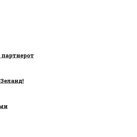
о партнерот
 Зеланд!
ами