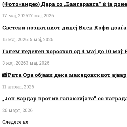
(Фото+видео) Дара со „Бангаранга“ ѝ ја дон
17 мај, 2026
17 мај, 2026
Светски познатниот диџеј Блек Кофи доаѓа н
15 мај, 2026
15 мај, 2026
Голем неделен хороскоп од 4 мај до 10 мај
3 мај, 2026
3 мај, 2026
📸Рита Ора објави дека македонскиот ајвар 
11 април, 2026
„Јон Вардар против галаксијата” со награ
26 март, 2026
Следете не