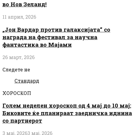
во Нов Зеланд!
11 април, 2026
„Јон Вардар против галаксијата” со
награда на фестивал за научна
фантастика во Мајами
26 март, 2026
Следете не
Стандард
ХОРОСКОП
Голем неделен хороскоп од 4 мај до 10 мај:
Биковите ќе планираат заедничка иднина
со партнерот
3 мај, 2026
3 мај, 2026