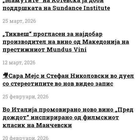
поддршката на Sundance Institute
25 март, 2026
„Тиквеш“ прогласен за најдобар
производител на вино од Македонија на
престижниот Mundus Vini
12 март, 2026
🎥Сара Мејс и Стефан Николовски во дуел
со стереотипите во нов видео запис
25 февруари, 2026
Во Италија промовирано ново вино „Пред
дождот“ инспирирано од филмскиот
класик на Манчевски
20 февруари, 2026