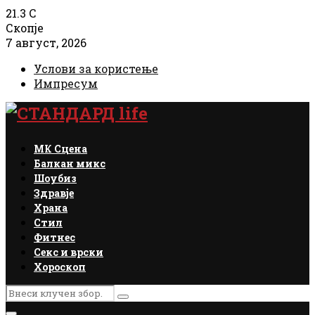
21.3
C
Скопје
7 август, 2026
Услови за користење
Импресум
Facebook
Instagram
Email
Rss
МК Сцена
Балкан микс
Шоубиз
Здравје
Храна
Стил
Фитнес
Секс и врски
Хороскоп
Search
Search
for: