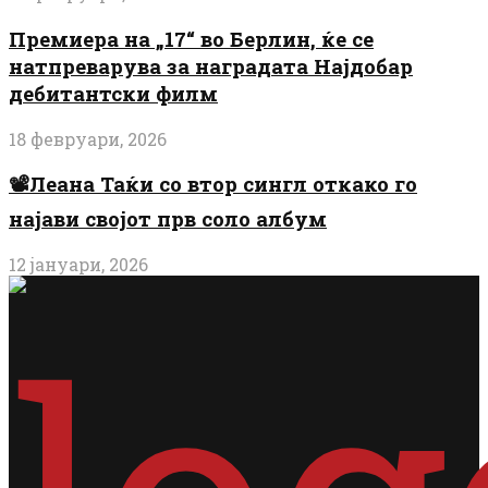
Премиера на „17“ во Берлин, ќе се
натпреварува за наградата Најдобар
дебитантски филм
18 февруари, 2026
📽️Леана Таќи со втор сингл откако го
најави својот прв соло албум
12 јануари, 2026