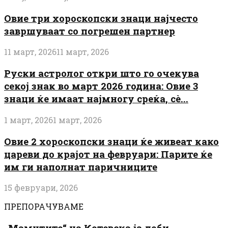
Овие три хороскопски знаци најчесто
завршуваат со погрешен партнер
11 март, 2026
11 март, 2026
Руски астролог откри што го очекува
секој знак во март 2026 година: Овие 3
знаци ќе имаат најмногу среќа, сè...
1 март, 2026
1 март, 2026
Овие 2 хороскопски знаци ќе живеат како
цареви до крајот на февруари: Парите ќе
им ги наполнат паричниците
15 февруари, 2026
ПРЕПОРАЧУВАМЕ
„Мамутите“ на Котевска ја доби