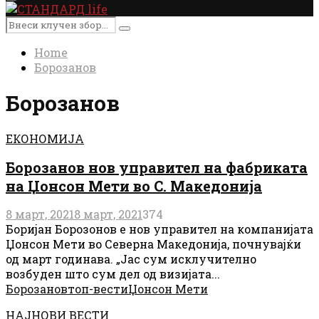
Primary
Menu
Search
Search
for:
Home
Борозанов
Борозанов
ЕКОНОМИЈА
Борозанов нов управител на фабриката
на Џонсон Мети во С. Македонија
8 март, 2021
8 март, 2021
374
Боријан Борозонов е нов управител на компанијата
Џонсон Мети во Северна Македонија, почнувајќи
од март годинава. „Јас сум исклучително
возбуден што сум дел од визијата...
Борозанов
топ-вести
Џонсон Мети
НАЈНОВИ ВЕСТИ