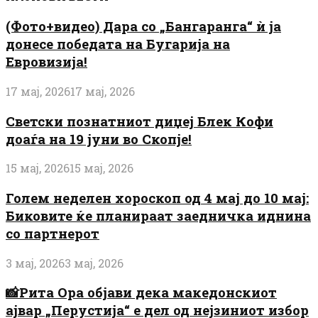
(Фото+видео) Дара со „Бангаранга“ ѝ ја
донесе победата на Бугарија на
Евровизија!
17 мај, 2026
17 мај, 2026
Светски познатниот диџеј Блек Кофи
доаѓа на 19 јуни во Скопје!
15 мај, 2026
15 мај, 2026
Голем неделен хороскоп од 4 мај до 10 мај:
Биковите ќе планираат заедничка иднина
со партнерот
3 мај, 2026
3 мај, 2026
📸Рита Ора објави дека македонскиот
ајвар „Перустија“ е дел од нејзиниот избор