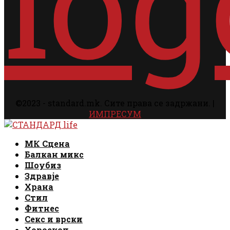
©2023 - standard.mk. Сите права се задржани. |
ИМПРЕСУМ
Facebook
Instagram
Email
Rss
Facebook
Instagram
Email
Rss
МК Сцена
Балкан микс
Шоубиз
Здравје
Храна
Стил
Фитнес
Секс и врски
Хороскоп