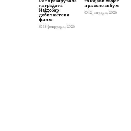
натпреварува за
го најави својот
наградата
прв соло албум
Најдобар
12 јануари, 2026
дебитантски
филм
18 февруари, 2026