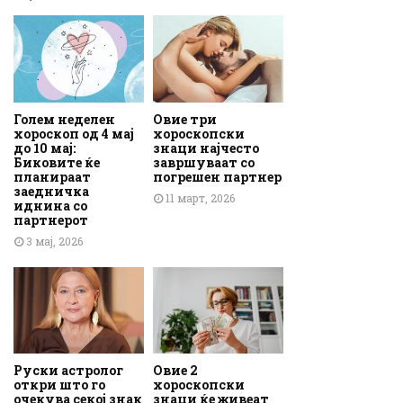
Голем неделен
Овие три
хороскоп од 4 мај
хороскопски
до 10 мај:
знаци најчесто
Биковите ќе
завршуваат со
планираат
погрешен партнер
заедничка
11 март, 2026
иднина со
партнерот
3 мај, 2026
Руски астролог
Овие 2
откри што го
хороскопски
очекува секој знак
знаци ќе живеат