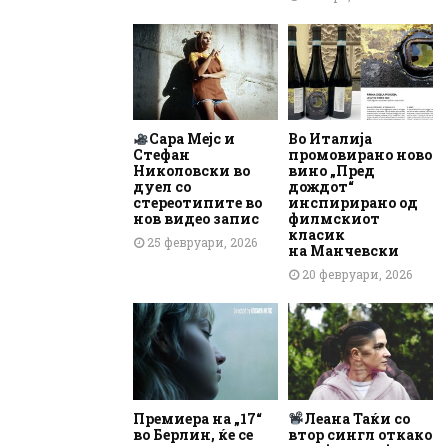
Сара Мејс и
Во Италија
Стефан
промовирано ново
Николовски во
вино „Пред
дуел со
дождот“
стереотипите во
инспирирано од
нов видео запис
филмскиот
класик
25 февруари, 2026
на Манчевски
20 февруари, 2026
Премиера на „17“
Леана Таќи со
во Берлин, ќе се
втор сингл откако