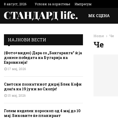
8 август, 2026
Услови за користење
Импресум
МК СЦЕНА
Home
Че
НАЈНОВИ ВЕСТИ
Че
(Фото+видео) Дара со „Бангаранга“ ѝ ја
донесе победата на Бугарија на
Евровизија!
17 мај, 2026
Светски познатниот диџеј Блек Кофи
доаѓа на 19 јуни во Скопје!
15 мај, 2026
Голем неделен хороскоп од 4 мај до 10
мај: Биковите ќе планираат