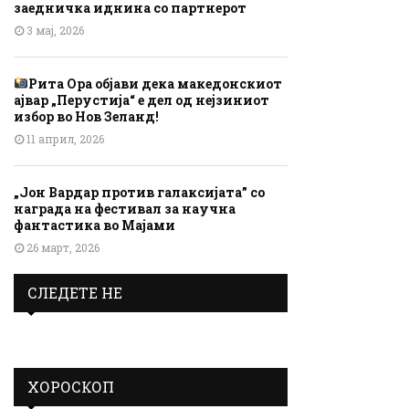
заедничка иднина со партнерот
3 мај, 2026
Рита Ора објави дека македонскиот
ајвар „Перустија“ е дел од нејзиниот
избор во Нов Зеланд!
11 април, 2026
„Јон Вардар против галаксијата” со
награда на фестивал за научна
фантастика во Мајами
26 март, 2026
СЛЕДЕТЕ НЕ
ХОРОСКОП