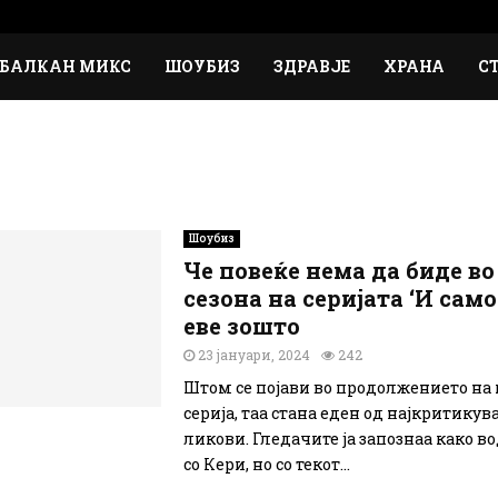
БАЛКАН МИКС
ШОУБИЗ
ЗДРАВЈЕ
ХРАНА
С
Шоубиз
Че повеќе нема да биде во
сезона на серијата ‘И само 
еве зошто
23 јануари, 2024
242
Штом се појави во продолжението на
серија, таа стана еден од најкритикув
ликови. Гледачите ја запознаа како в
со Кери, но со текот...