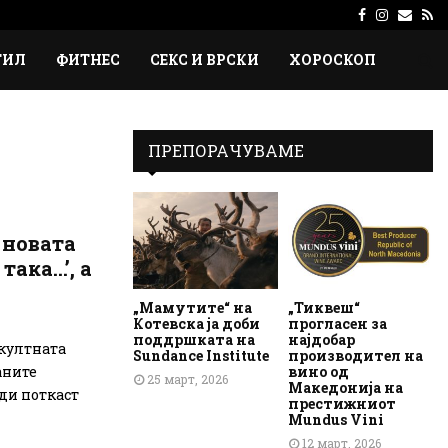
Facebook
Instagr
Emai
Rs
ТИЛ
ФИТНЕС
СЕКС И ВРСКИ
ХОРОСКОП
ПРЕПОРАЧУВАМЕ
 новата
така…’, а
„Мамутите“ на
„Тиквеш“
Котевска ја доби
прогласен за
поддршката на
најдобар
 култната
Sundance Institute
производител на
вино од
аните
25 март, 2026
Македонија на
оди поткаст
престижниот
Mundus Vini
12 март, 2026