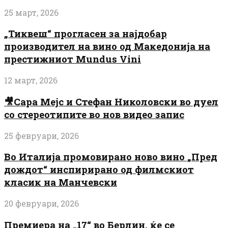
25 март, 2026
„Тиквеш“ прогласен за најдобар
производител на вино од Македонија на
престижниот Mundus Vini
12 март, 2026
🎥Сара Мејс и Стефан Николовски во дуел
со стереотипите во нов видео запис
25 февруари, 2026
Во Италија промовирано ново вино „Пред
дождот“ инспирирано од филмскиот
класик на Манчевски
20 февруари, 2026
Премиера на „17“ во Берлин, ќе се