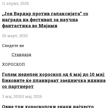
11 април, 2026
„Јон Вардар против галаксијата” со
награда на фестивал за научна
фантастика во Мајами
26 март, 2026
Следете не
Стандард
ХОРОСКОП
Голем неделен хороскоп од 4 мај до 10 мај:
Биковите ќе планираат заедничка иднина
со партнерот
3 мај, 2026
3 мај, 2026
Овие три хороскопски знаци најчесто