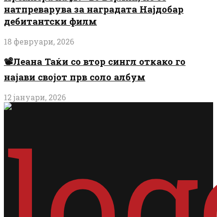
натпреварува за наградата Најдобар
дебитантски филм
18 февруари, 2026
📽️Леана Таќи со втор сингл откако го
најави својот прв соло албум
12 јануари, 2026