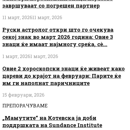
завршуваат со погрешен партнер
11 март, 2026
11 март, 2026
Руски астролог откри што го очекува
секој знак во март 2026 година: Овие 3
знаци ќе имаат најмногу среќа, сè...
1 март, 2026
1 март, 2026
Овие 2 хороскопски знаци ќе живеат како
цареви до крајот на февруари: Парите ќе
им ги наполнат паричниците
15 февруари, 2026
ПРЕПОРАЧУВАМЕ
„Мамутите“ на Котевска ја доби
поддршката на Sundance Institute