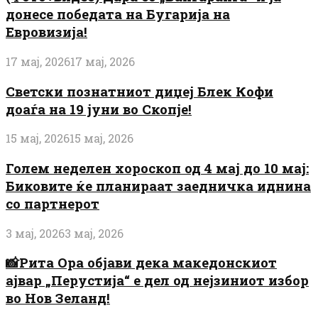
донесе победата на Бугарија на
Евровизија!
17 мај, 2026
17 мај, 2026
Светски познатниот диџеј Блек Кофи
доаѓа на 19 јуни во Скопје!
15 мај, 2026
15 мај, 2026
Голем неделен хороскоп од 4 мај до 10 мај:
Биковите ќе планираат заедничка иднина
со партнерот
3 мај, 2026
3 мај, 2026
📸Рита Ора објави дека македонскиот
ајвар „Перустија“ е дел од нејзиниот избор
во Нов Зеланд!