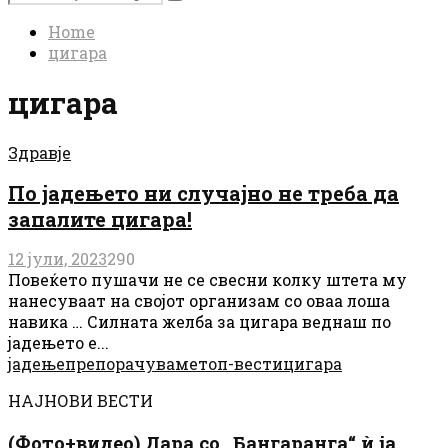
Search
for:
Home
цигара
цигара
Здравје
По јадењето ни случајно не треба да
запалите цигара!
12 јули, 2023
290
Повеќето пушачи не се свесни колку штета му
нанесуваат на својот организам со оваа лоша
навика … Силната желба за цигара веднаш по
јадењето е...
јадење
препорачуваме
топ-вести
цигара
НАЈНОВИ ВЕСТИ
(Фото+видео) Дара со „Бангаранга“ ѝ ја