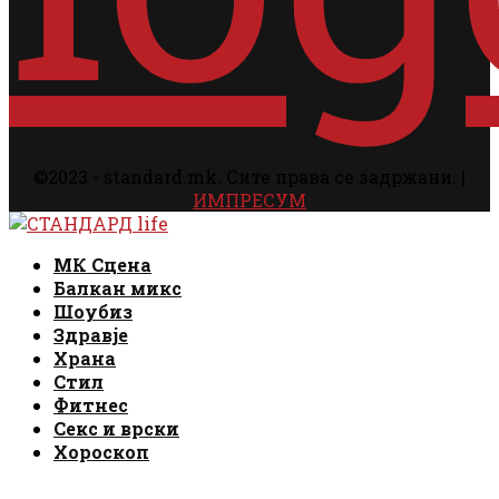
©2023 - standard.mk. Сите права се задржани. |
ИМПРЕСУМ
Facebook
Instagram
Email
Rss
Facebook
Instagram
Email
Rss
МК Сцена
Балкан микс
Шоубиз
Здравје
Храна
Стил
Фитнес
Секс и врски
Хороскоп