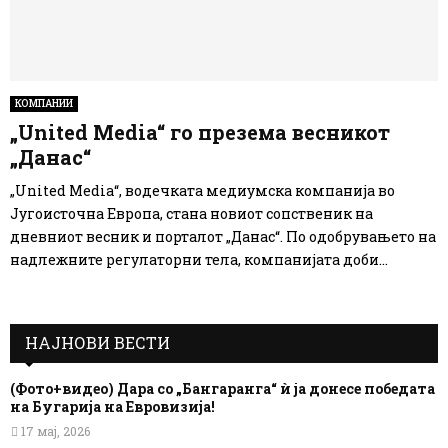
КОМПАНИИ
„United Media“ го презема весникот
„Данас“
„United Media“, водечката медиумска компанија во
Југоисточна Европа, стана новиот сопственик на
дневниот весник и порталот „Данас“. По одобрувањето на
надлежните регулаторни тела, компанијата доби...
НАЈНОВИ ВЕСТИ
(Фото+видео) Дара со „Бангаранга“ ѝ ја донесе победата
на Бугарија на Евровизија!
17 мај, 2026