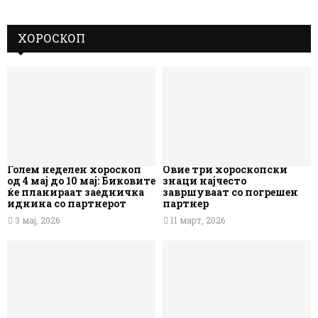
ХОРОСКОП
Голем неделен хороскоп
Овие три хороскопски
од 4 мај до 10 мај: Биковите
знаци најчесто
ќе планираат заедничка
завршуваат со погрешен
иднина со партнерот
партнер
3 мај, 2026
11 март, 2026