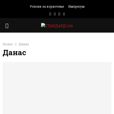
Услови за користење
Импресум
Facebook
Instagram
Email
Rss
PRIMARY
MENU
Home
Данас
Данас