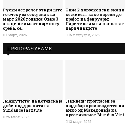
Руски астролог откри што
Овие 2 хороскопски знаци
го очекува секој знак во
ќе живеат како цареви до
март 2026 година: Овие 3
крајот на февруари:
знаци ќе имаат најмногу
Парите ќе им ги наполнат
среќа, сè...
паричниците
1 март, 2026
15 февруари, 2026
ПРЕПОРАЧУВАМЕ
„Мамутите“ на Котевска ја
„Тиквеш“ прогласен за
доби поддршката на
најдобар производител на
Sundance Institute
вино од Македонија на
престижниот Mundus Vini
25 март, 2026
12 март, 2026