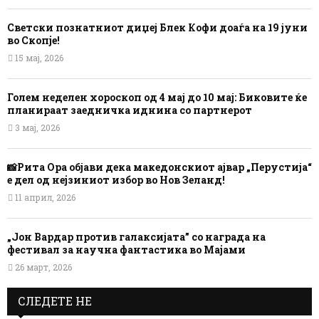
Светски познатниот диџеј Блек Кофи доаѓа на 19 јуни
во Скопје!
15 мај, 2026
Голем неделен хороскоп од 4 мај до 10 мај: Биковите ќе
планираат заедничка иднина со партнерот
3 мај, 2026
📸Рита Ора објави дека македонскиот ајвар „Перустија“
е дел од нејзиниот избор во Нов Зеланд!
11 април, 2026
„Јон Вардар против галаксијата” со награда на
фестивал за научна фантастика во Мајами
26 март, 2026
СЛЕДЕТЕ НЕ