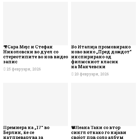
🎥Сара Мејс и Стефан
Во Италија промовирано
Николовски во дуел со
ново вино „Пред дождот“
стереотипите во нов видео
инспирирано од
запис
филмскиот класик
на Манчевски
25 февруари, 2026
20 февруари, 2026
Премиера на „17“ во
📽️Леана Таќи со втор
Берлин, ќе се
сингл откако го најави
натпреварува за
својот прв соло албум