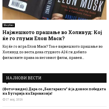
Шоубиз
Најжешкото прашање во Холивуд: Кој
ќе го глуми Eлон Маск?
Кој ќе го игра Eлон Маск? Тоа е најжешкото прашање во
Холивуд по веста дека студиото А24 ги добило
филмските права за неговиот филм, правен...
НАЈНОВИ ВЕСТИ
(Фото+видео) Дара со „Бангаранга“ ѝ ја донесе победата
на Бугарија на Евровизија!
17 мај, 2026