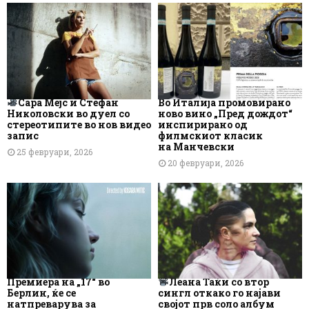
Сара Мејс и Стефан
Во Италија промовирано
Николовски во дуел со
ново вино „Пред дождот“
стереотипите во нов видео
инспирирано од
запис
филмскиот класик
на Манчевски
25 февруари, 2026
20 февруари, 2026
Премиера на „17“ во
Леана Таќи со втор
Берлин, ќе се
сингл откако го најави
натпреварува за
својот прв соло албум