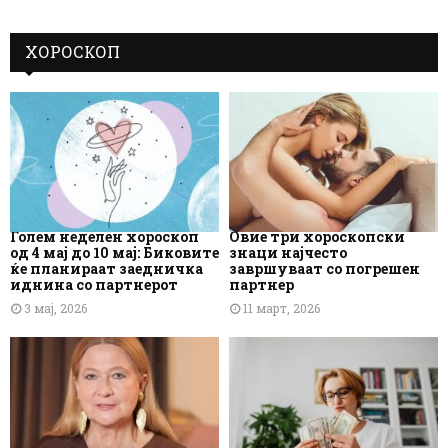
ХОРОСКОП
Голем неделен хороскоп
Овие три хороскопски
од 4 мај до 10 мај: Биковите
знаци најчесто
ќе планираат заедничка
завршуваат со погрешен
иднина со партнерот
партнер
3 мај, 2026
11 март, 2026