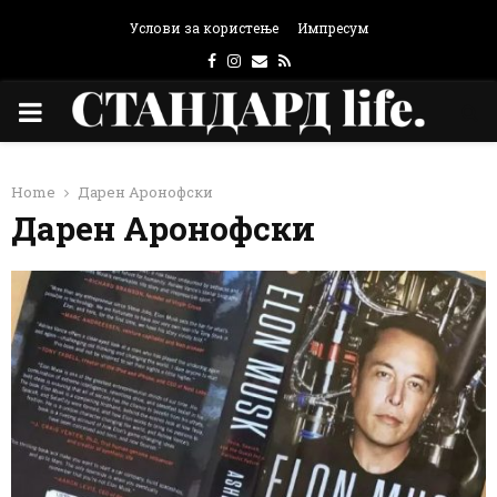
Услови за користење
Импресум
Facebook
Instagram
Email
Rss
PRIMARY
MENU
Home
Дарен Аронофски
Дарен Аронофски