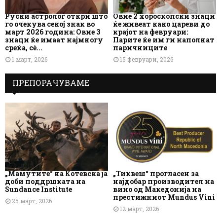
Руски астролог откри што
Овие 2 хороскопски знаци
го очекува секој знак во
ќе живеат како цареви до
март 2026 година: Овие 3
крајот на февруари:
знаци ќе имаат најмногу
Парите ќе им ги наполнат
среќа, сè...
паричниците
1 март, 2026
15 февруари, 2026
ПРЕПОРАЧУВАМЕ
„Мамутите“ на Котевска ја
„Тиквеш“ прогласен за
доби поддршката на
најдобар производител на
Sundance Institute
вино од Македонија на
престижниот Mundus Vini
25 март, 2026
12 март, 2026