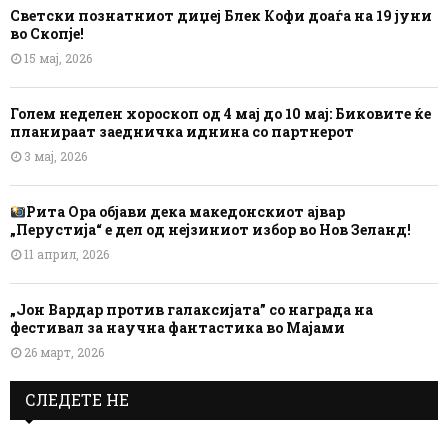
Светски познатниот диџеј Блек Кофи доаѓа на 19 јуни
во Скопје!
15 мај, 2026
Голем неделен хороскоп од 4 мај до 10 мај: Биковите ќе
планираат заедничка иднина со партнерот
3 мај, 2026
Рита Ора објави дека македонскиот ајвар
„Перустија“ е дел од нејзиниот избор во Нов Зеланд!
11 април, 2026
„Јон Вардар против галаксијата” со награда на
фестивал за научна фантастика во Мајами
26 март, 2026
СЛЕДЕТЕ НЕ