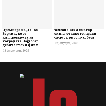
Премиера на „17“ во
📽️Леана Таќи со втор
Берлин, ќе се
сингл откако го најави
натпреварува за
својот прв соло албум
наградата Најдобар
12 јануари, 2026
дебитантски филм
18 февруари, 2026