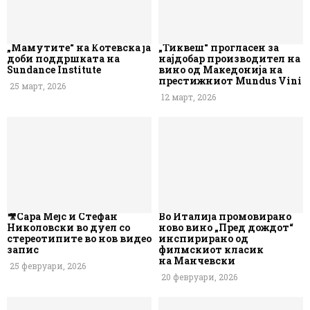
„Мамутите“ на Котевска ја
„Тиквеш“ прогласен за
доби поддршката на
најдобар производител на
Sundance Institute
вино од Македонија на
престижниот Mundus Vini
25 март, 2026
12 март, 2026
🎥Сара Мејс и Стефан
Во Италија промовирано
Николовски во дуел со
ново вино „Пред дождот“
стереотипите во нов видео
инспирирано од
запис
филмскиот класик
на Манчевски
25 февруари, 2026
20 февруари, 2026