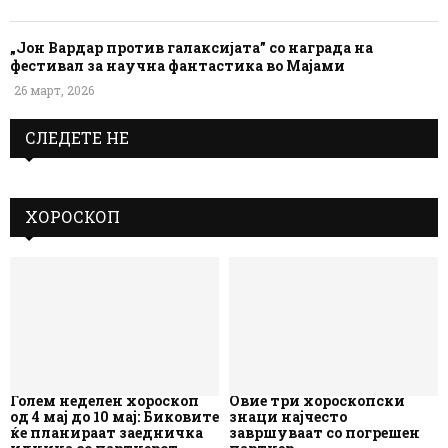
„Јон Вардар против галаксијата” со награда на
фестивал за научна фантастика во Мајами
26 март, 2026
СЛЕДЕТЕ НЕ
ХОРОСКОП
Голем неделен хороскоп
Овие три хороскопски
од 4 мај до 10 мај: Биковите
знаци најчесто
ќе планираат заедничка
завршуваат со погрешен