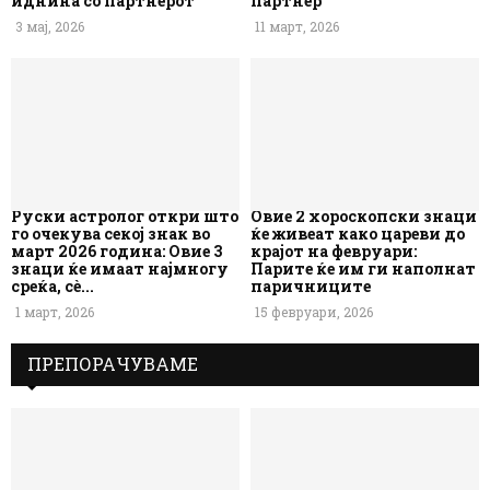
иднина со партнерот
партнер
3 мај, 2026
11 март, 2026
Руски астролог откри што
Овие 2 хороскопски знаци
го очекува секој знак во
ќе живеат како цареви до
март 2026 година: Овие 3
крајот на февруари:
знаци ќе имаат најмногу
Парите ќе им ги наполнат
среќа, сè...
паричниците
1 март, 2026
15 февруари, 2026
ПРЕПОРАЧУВАМЕ