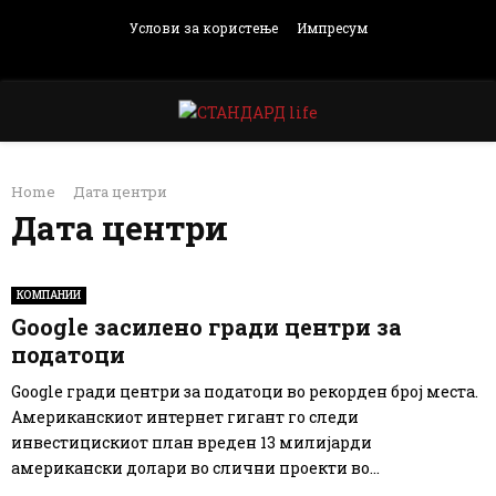
Услови за користење
Импресум
Facebook
Instagram
Email
Rss
PRIMARY
Home
Дата центри
MENU
Дата центри
КОМПАНИИ
Google засилено гради центри за
податоци
Google гради центри за податоци во рекорден број места.
Американскиот интернет гигант го следи
инвестицискиот план вреден 13 милијарди
американски долари во слични проекти во...