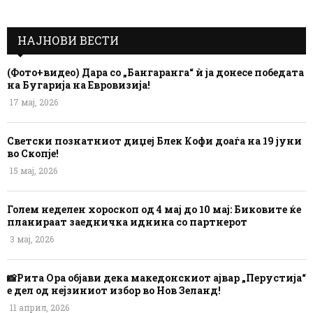
НАЈНОВИ ВЕСТИ
(Фото+видео) Дара со „Бангаранга“ ѝ ја донесе победата
на Бугарија на Евровизија!
17 мај, 2026
Светски познатниот диџеј Блек Кофи доаѓа на 19 јуни
во Скопје!
15 мај, 2026
Голем неделен хороскоп од 4 мај до 10 мај: Биковите ќе
планираат заедничка иднина со партнерот
3 мај, 2026
📸Рита Ора објави дека македонскиот ајвар „Перустија“
е дел од нејзиниот избор во Нов Зеланд!
11 април, 2026