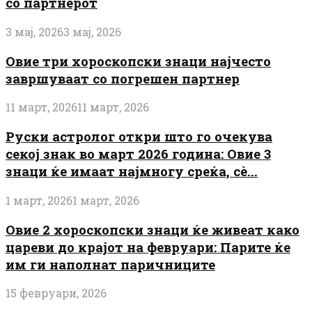
со партнерот
3 мај, 2026
3 мај, 2026
Овие три хороскопски знаци најчесто
завршуваат со погрешен партнер
11 март, 2026
11 март, 2026
Руски астролог откри што го очекува
секој знак во март 2026 година: Овие 3
знаци ќе имаат најмногу среќа, сè...
1 март, 2026
1 март, 2026
Овие 2 хороскопски знаци ќе живеат како
цареви до крајот на февруари: Парите ќе
им ги наполнат паричниците
15 февруари, 2026