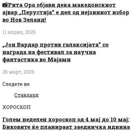
📸Рита Ора објави дека македонскиот
ајвар „Перустија“ е дел од нејзиниот избор
во Нов Зеланд!
11 април, 2026
„Јон Вардар против галаксијата” со
награда на фестивал за научна
фантастика во Мајами
26 март, 2026
Следете не
Стандард
ХОРОСКОП
Голем неделен хороскоп од 4 мај до 10 мај:
Биковите ќе планираат заедничка иднина