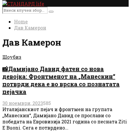
Primary
Menu
Search
Search
for:
Home
Дав Камерон
Дав Камерон
Шоубиз
📸Дамијано Давид фатен со нова
девојка: Фронтменот на „Манескин“
потврди дека е во врска со познатата
пејачка
30 ноември, 2023
585
Италијанскиот пејач и фронтмен на групата
„Манескин“, Дамијано Давид се прослави со
победата на Евровизија 2021 година со песната Ziti
E Buoni. Сега е потврдено...