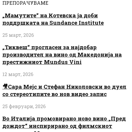
ПРЕПОРАЧУВАМЕ
„Мамутите“ на Котевска ја доби
поддршката на Sundance Institute
25 март, 2026
„Тиквеш“ прогласен за најдобар
производител на вино од Македонија на
престижниот Mundus Vini
12 март, 2026
🎥Сара Мејс и Стефан Николовски во дуел
со стереотипите во нов видео запис
25 февруари, 2026
Во Италија промовирано ново вино „Пред
дождот“ инспирирано од филмскиот