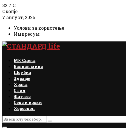
32.7
C
Скопје
7 август, 2026
Услови за користење
Импресум
Facebook
Instagram
Email
Rss
МК Сцена
Балкан микс
Шоубиз
Здравје
Храна
Стил
Фитнес
Секс и врски
Хороскоп
Search
Search
for: