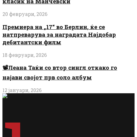
класик на Манчевски
20 февруари, 2026
Премиера на „17“ во Берлин, ќе се
натпреварува за наградата Најдобар
дебитантски филм
18 февруари, 2026
📽️Леана Таќи со втор сингл откако го
најави својот прв соло албум
12 јануари, 2026