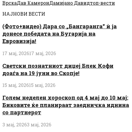
Врска
Дав Камерон
Дамијано Давид
топ-вести
НАЈНОВИ ВЕСТИ
(Фото+видео) Дара со „Бангаранга“ ѝ ја
донесе победата на Бугарија на
Евровизија!
17 мај, 2026
17 мај, 2026
Светски познатниот диџеј Блек Кофи
доаѓа на 19 јуни во Скопје!
15 мај, 2026
15 мај, 2026
Голем неделен хороскоп од 4 мај до 10 мај:
Биковите ќе планираат заедничка иднина
со партнерот
3 мај, 2026
3 мај, 2026