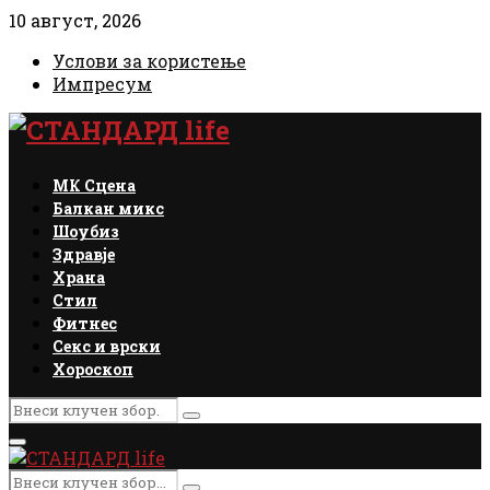
10 август, 2026
Услови за користење
Импресум
Facebook
Instagram
Email
Rss
МК Сцена
Балкан микс
Шоубиз
Здравје
Храна
Стил
Фитнес
Секс и врски
Хороскоп
Search
Search
for:
Primary
Menu
Search