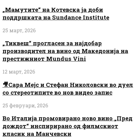
„Мамутите“ на Котевска ја доби
поддршката на Sundance Institute
25 март, 2026
„Тиквеш“ прогласен за најдобар
производител на вино од Македонија на
престижниот Mundus Vini
12 март, 2026
🎥Сара Мејс и Стефан Николовски во дуел
со стереотипите во нов видео запис
25 февруари, 2026
Во Италија промовирано ново вино „Пред
дождот“ инспирирано од филмскиот
класик на Манчевски