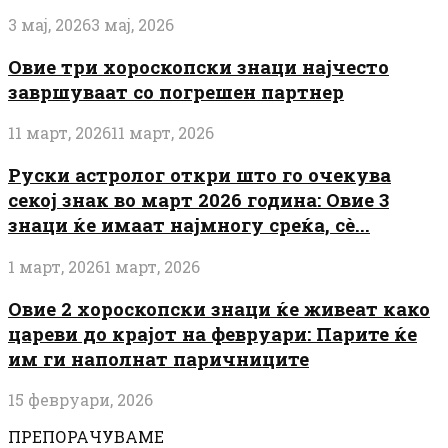
3 мај, 2026
3 мај, 2026
Овие три хороскопски знаци најчесто
завршуваат со погрешен партнер
11 март, 2026
11 март, 2026
Руски астролог откри што го очекува
секој знак во март 2026 година: Овие 3
знаци ќе имаат најмногу среќа, сè...
1 март, 2026
1 март, 2026
Овие 2 хороскопски знаци ќе живеат како
цареви до крајот на февруари: Парите ќе
им ги наполнат паричниците
15 февруари, 2026
ПРЕПОРАЧУВАМЕ