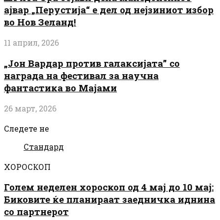
ајвар „Перустија“ е дел од нејзиниот избор
во Нов Зеланд!
11 април, 2026
„Јон Вардар против галаксијата” со
награда на фестивал за научна
фантастика во Мајами
26 март, 2026
Следете не
Стандард
ХОРОСКОП
Голем неделен хороскоп од 4 мај до 10 мај:
Биковите ќе планираат заедничка иднина
со партнерот