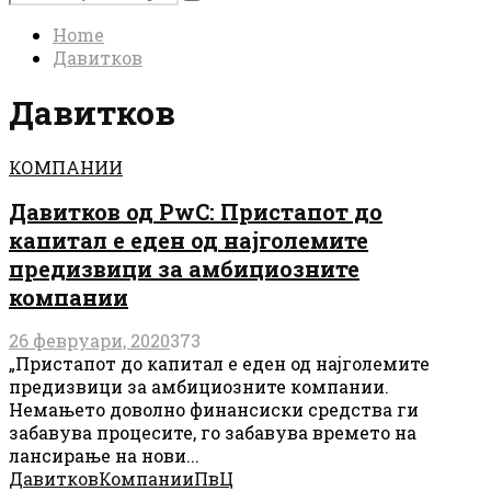
Search
for:
Home
Давитков
Давитков
КОМПАНИИ
Давитков од PwC: Пристапот до
капитал е еден од најголемите
предизвици за амбициозните
компании
26 февруари, 2020
373
„Пристапот до капитал е еден од најголемите
предизвици за амбициозните компании.
Немањето доволно финансиски средства ги
забавува процесите, го забавува времето на
лансирање на нови...
Давитков
Компании
ПвЦ