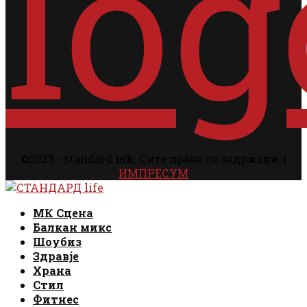
©2023 - standard.mk. Сите права се задржани. |
ИМПРЕСУМ
Facebook
Instagram
Email
Rss
Facebook
Instagram
Email
Rss
МК Сцена
Балкан микс
Шоубиз
Здравје
Храна
Стил
Фитнес