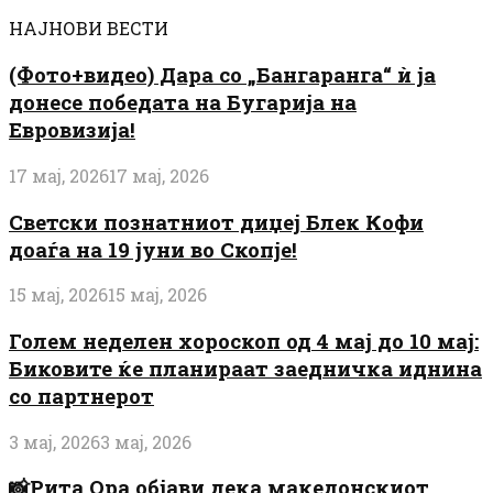
НАЈНОВИ ВЕСТИ
(Фото+видео) Дара со „Бангаранга“ ѝ ја
донесе победата на Бугарија на
Евровизија!
17 мај, 2026
17 мај, 2026
Светски познатниот диџеј Блек Кофи
доаѓа на 19 јуни во Скопје!
15 мај, 2026
15 мај, 2026
Голем неделен хороскоп од 4 мај до 10 мај:
Биковите ќе планираат заедничка иднина
со партнерот
3 мај, 2026
3 мај, 2026
📸Рита Ора објави дека македонскиот