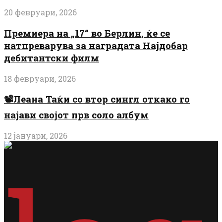
20 февруари, 2026
Премиера на „17“ во Берлин, ќе се
натпреварува за наградата Најдобар
дебитантски филм
18 февруари, 2026
📽️Леана Таќи со втор сингл откако го
најави својот прв соло албум
12 јануари, 2026