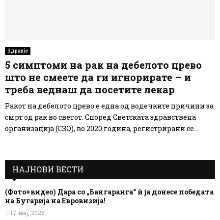
Здравје
5 симптоми на рак на дебелото црево
што не смеете да ги игнорирате – и
треба веднаш да посетите лекар
Ракот на дебелото црево е една од водечките причини за
смрт од рак во светот. Според Светската здравствена
организација (СЗО), во 2020 година, регистрирани се...
НАЈНОВИ ВЕСТИ
(Фото+видео) Дара со „Бангаранга“ ѝ ја донесе победата
на Бугарија на Евровизија!
17 мај, 2026