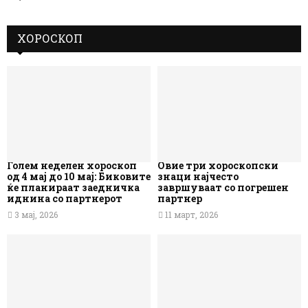
ХОРОСКОП
Голем неделен хороскоп
Овие три хороскопски
од 4 мај до 10 мај: Биковите
знаци најчесто
ќе планираат заедничка
завршуваат со погрешен
иднина со партнерот
партнер
3 мај, 2026
11 март, 2026