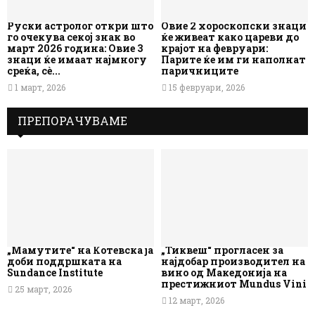
Руски астролог откри што
Овие 2 хороскопски знаци
го очекува секој знак во
ќе живеат како цареви до
март 2026 година: Овие 3
крајот на февруари:
знаци ќе имаат најмногу
Парите ќе им ги наполнат
среќа, сè...
паричниците
1 март, 2026
15 февруари, 2026
ПРЕПОРАЧУВАМЕ
„Мамутите“ на Котевска ја
„Тиквеш“ прогласен за
доби поддршката на
најдобар производител на
Sundance Institute
вино од Македонија на
престижниот Mundus Vini
25 март, 2026
12 март, 2026