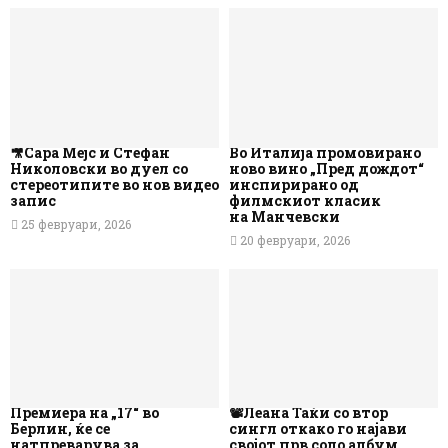
🎥Сара Мејс и Стефан
Во Италија промовирано
Николовски во дуел со
ново вино „Пред дождот“
стереотипите во нов видео
инспирирано од
запис
филмскиот класик
на Манчевски
25 февруари, 2026
20 февруари, 2026
Премиера на „17“ во
📽️Леана Таќи со втор
Берлин, ќе се
сингл откако го најави
натпреварува за
својот прв соло албум