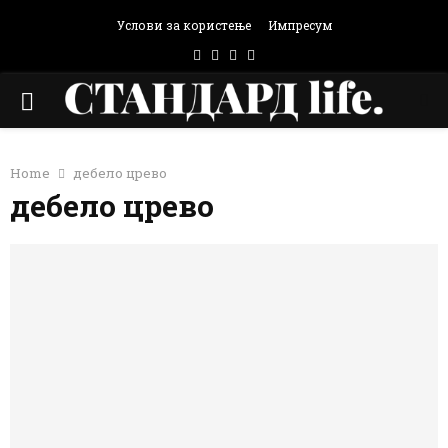
Услови за користење
Импресум
Facebook
Instagram
Email
Rss
PRIMARY
MENU
Home
дебело црево
дебело црево