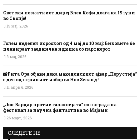
Светски познатниот диџеј Блек Кофи доаѓа на 19 јуни
во Скопје!
15 мај, 2026
Голем неделен хороскоп од 4 мај до 10 мај: Биковите ќе
планираат заедничка иднина со партнерот
3 мај, 2026
📸Рита Ора објави дека македонскиот ајвар „Перустија“
е дел од нејзиниот избор во Нов Зеланд!
11 април, 2026
„Јон Вардар против галаксијата” со награда на
фестивал за научна фантастика во Мајами
26 март, 2026
СЛЕДЕТЕ НЕ