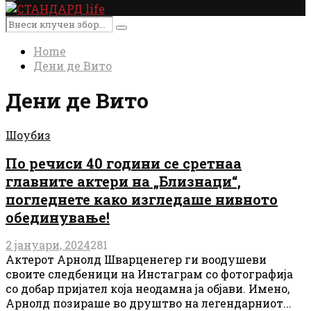
Primary
Menu
Search
Search
for:
Home
Дени де Вито
Дени де Вито
Шоубиз
По речиси 40 години се сретнаа
главните актери на „Близнаци“,
погледнете како изгледаше нивното
обединување!
2 јануари, 2024
281
Актерот Арнолд Шварценегер ги воодушеви
своите следбеници на Инстаграм со фотографија
со добар пријател која неодамна ја објави. Имено,
Арнолд позираше во друштво на легендарниот...