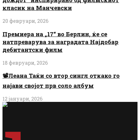
класик на Манчевски
20 февруари, 2026
Премиера на „17“ во Берлин, ќе се
натпреварува за наградата Најдобар
дебитантски филм
18 февруари, 2026
📽️Леана Таќи со втор сингл откако го
најави својот прв соло албум
12 јануари, 2026