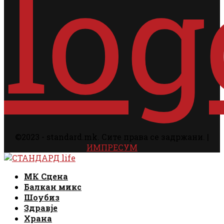
©2023 - standard.mk. Сите права се задржани. |
ИМПРЕСУМ
Facebook
Instagram
Email
Rss
Facebook
Instagram
Email
Rss
МК Сцена
Балкан микс
Шоубиз
Здравје
Храна