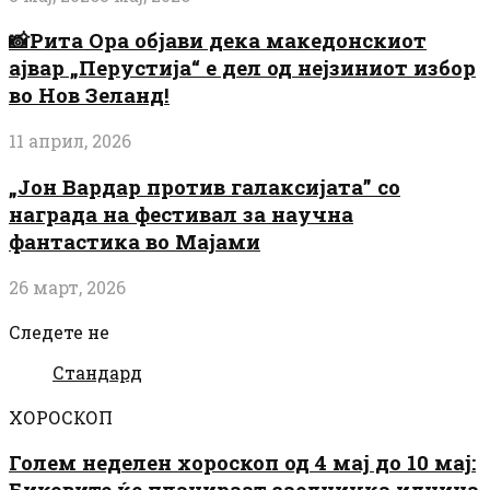
📸Рита Ора објави дека македонскиот
ајвар „Перустија“ е дел од нејзиниот избор
во Нов Зеланд!
11 април, 2026
„Јон Вардар против галаксијата” со
награда на фестивал за научна
фантастика во Мајами
26 март, 2026
Следете не
Стандард
ХОРОСКОП
Голем неделен хороскоп од 4 мај до 10 мај:
Биковите ќе планираат заедничка иднина