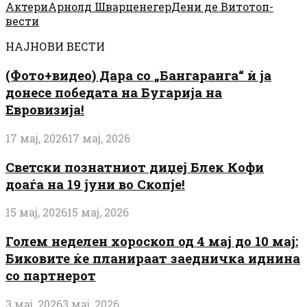
Актери
Арнолд Шварценегер
Дени де Вито
топ-
вести
НАЈНОВИ ВЕСТИ
(Фото+видео) Дара со „Бангаранга“ ѝ ја
донесе победата на Бугарија на
Евровизија!
17 мај, 2026
17 мај, 2026
Светски познатниот диџеј Блек Кофи
доаѓа на 19 јуни во Скопје!
15 мај, 2026
15 мај, 2026
Голем неделен хороскоп од 4 мај до 10 мај:
Биковите ќе планираат заедничка иднина
со партнерот
3 мај, 2026
3 мај, 2026