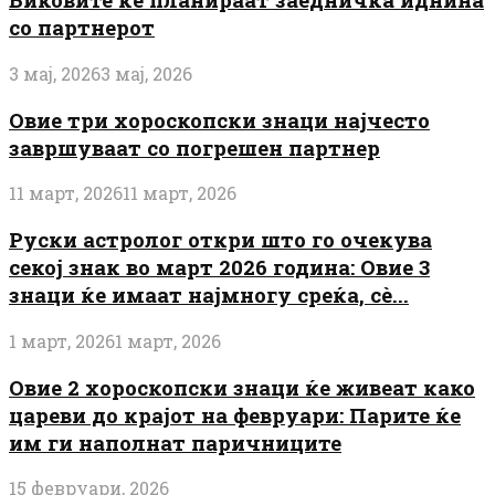
со партнерот
3 мај, 2026
3 мај, 2026
Овие три хороскопски знаци најчесто
завршуваат со погрешен партнер
11 март, 2026
11 март, 2026
Руски астролог откри што го очекува
секој знак во март 2026 година: Овие 3
знаци ќе имаат најмногу среќа, сè...
1 март, 2026
1 март, 2026
Овие 2 хороскопски знаци ќе живеат како
цареви до крајот на февруари: Парите ќе
им ги наполнат паричниците
15 февруари, 2026