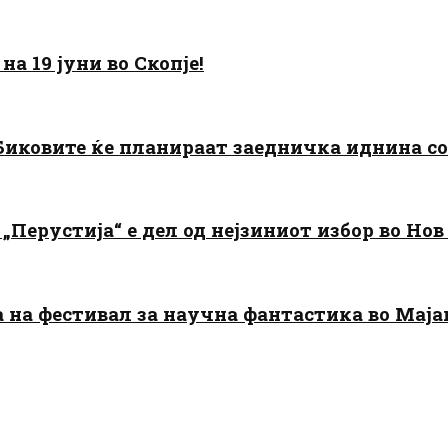
а 19 јуни во Скопје!
: Биковите ќе планираат заедничка иднина с
„Перустија“ е дел од нејзиниот избор во Нов
да на фестивал за научна фантастика во Мај