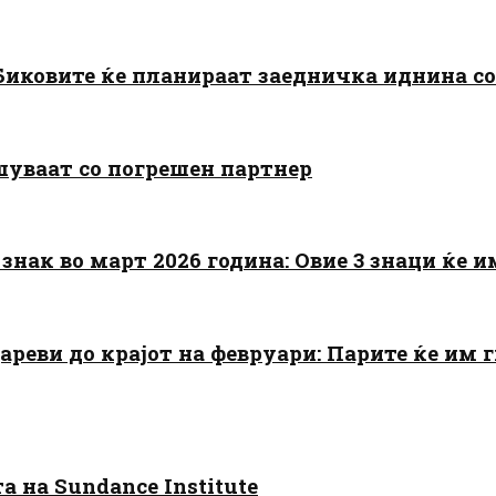
: Биковите ќе планираат заедничка иднина с
шуваат со погрешен партнер
знак во март 2026 година: Овие 3 знаци ќе им
цареви до крајот на февруари: Парите ќе им
 на Sundance Institute