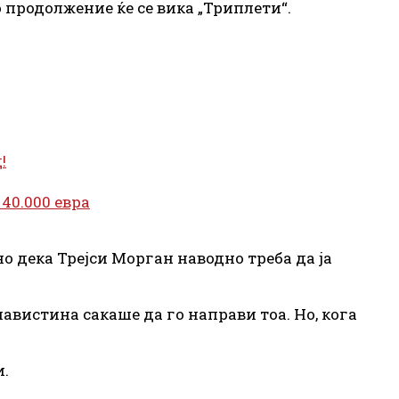
о продолжение ќе се вика „Триплети“.
!
40.000 евра
о дека Трејси Морган наводно треба да ја
авистина сакаше да го направи тоа. Но, кога
и.