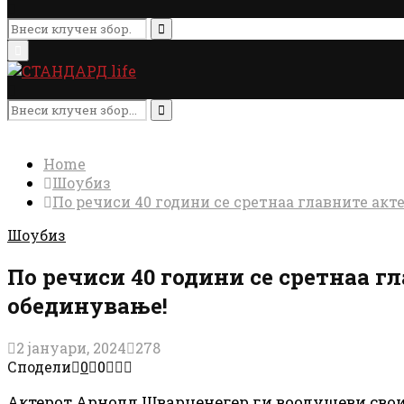
Search
for:
Search
Primary
Menu
Search
for:
Search
Home
Шоубиз
По речиси 40 години се сретнаа главните акт
Шоубиз
По речиси 40 години се сретнаа г
обединување!
2 јануари, 2024
278
Сподели
0
0
Актерот Арнолд Шварценегер ги воодушеви своите