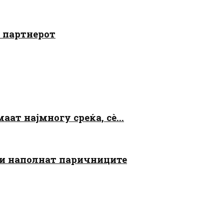
о партнерот
аат најмногу среќа, сè...
 ги наполнат паричниците