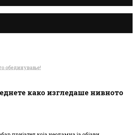
ото обединување!
леднете како изгледаше нивното
р пријател која неодамна ја објави.