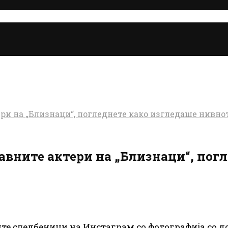
ери на „Близнаци“, погледнете како изгледаше нивн
лавните актери на „Близнаци“, пог
 следбеници на Инстаграм со фотографија со доба