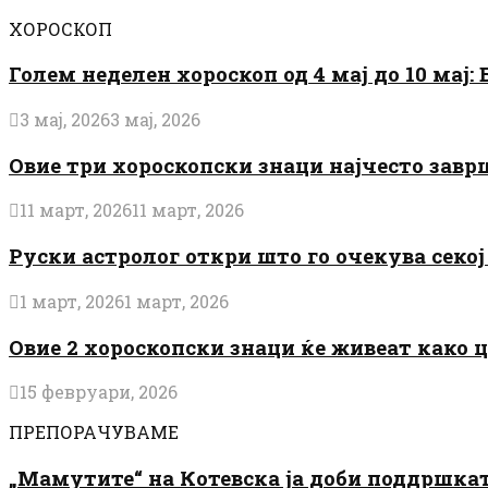
ХОРОСКОП
Голем неделен хороскоп од 4 мај до 10 мај
3 мај, 2026
3 мај, 2026
Овие три хороскопски знаци најчесто завр
11 март, 2026
11 март, 2026
Руски астролог откри што го очекува секој 
1 март, 2026
1 март, 2026
Овие 2 хороскопски знаци ќе живеат како 
15 февруари, 2026
ПРЕПОРАЧУВАМЕ
„Мамутите“ на Котевска ја доби поддршката