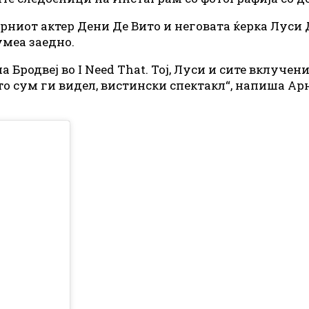
ниот актер Дени Де Вито и неговата ќерка Луси 
умеа заедно.
 Бродвеј во I Need That. Тој, Луси и сите вклучен
то сум ги видел, вистински спектакл“, напиша Ар