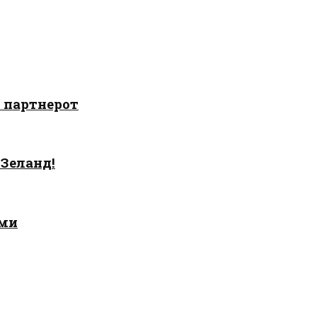
о партнерот
 Зеланд!
ами