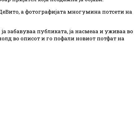
ДеВито, а фотографијата многумина потсети на
и ја забавуваа публиката, ја насмеаа и уживаа во
нолд во описот и го пофали новиот потфат на