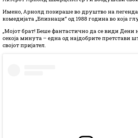
Имено, Арнолд позираше во друштво на легендар
комедијата „Близнаци“ од 1988 година во која гл
„Мојот брат! Беше фантастично да се види Дени на
секоја минута – една од најдобрите претстави ш
својот пријател.