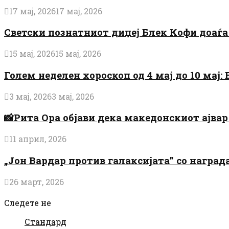
17 мај, 2026
17 мај, 2026
Светски познатниот диџеј Блек Кофи доаѓа н
15 мај, 2026
15 мај, 2026
Голем неделен хороскоп од 4 мај до 10 мај
3 мај, 2026
3 мај, 2026
📸Рита Ора објави дека македонскиот ајвар 
11 април, 2026
„Јон Вардар против галаксијата” со награ
26 март, 2026
Следете не
Стандард