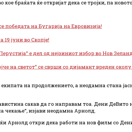
 кое браќата ќе откријат дека се тројки, па новот
се победата на Бугарија на Евровизија!
 19 јуни во Скопје!
Перустија“ е дел од нејзиниот избор во Нов Зеланд
јче на светот“ се сврши со дијамант вреден околу 
кипата на продолжението, а неодамна стана јасн
авистина сакав да го направам тоа. Дени ДеВито н
на чекање“, изјави неодамна Арнолд.
ќи Арнолд откри дека работи на нов филм со Ден