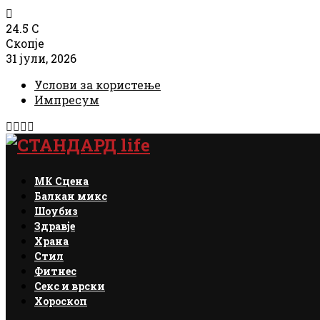
24.5
C
Скопје
31 јули, 2026
Услови за користење
Импресум
Facebook
Instagram
Email
Rss
МК Сцена
Балкан микс
Шоубиз
Здравје
Храна
Стил
Фитнес
Секс и врски
Хороскоп