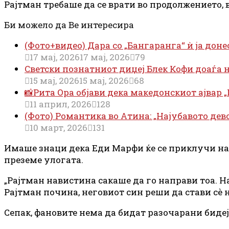
Рајтман требаше да се врати во продолжението, во
Би можело да Ве интересира
(Фото+видео) Дара со „Бангаранга“ ѝ ја доне
17 мај, 2026
17 мај, 2026
79
Светски познатниот диџеј Блек Кофи доаѓа на
15 мај, 2026
15 мај, 2026
68
📸Рита Ора објави дека македонскиот ајвар „
11 април, 2026
128
(Фото) Романтика во Атина: „Најубавото дево
10 март, 2026
131
Имаше знаци дека Еди Марфи ќе се приклучи на е
преземе улогата.
„Рајтман навистина сакаше да го направи тоа. Н
Рајтман почина, неговиот син реши да стави сè 
Сепак, фановите нема да бидат разочарани бидеј