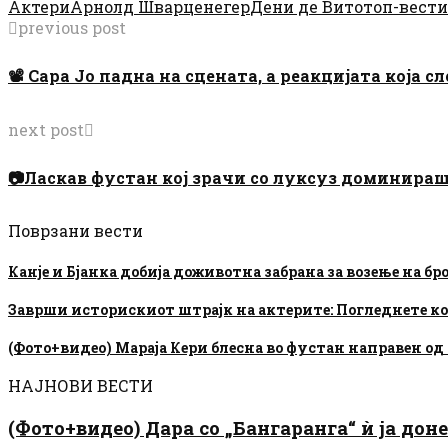
Актери
Арнолд Шварценегер
Дени де Вито
топ-вести
previous post
📽 Сара Јо падна на сцената, а реакцијата која
next post
📷Ласкав фустан кој зрачи со луксуз доминира
Поврзани вести
Канје и Бјанка добија доживотна забрана за возење на б
Заврши историскиот штрајк на актерите: Погледнете 
(Фото+видео) Мараја Кери блесна во фустан направен о
НАЈНОВИ ВЕСТИ
(Фото+видео) Дара со „Бангаранга“ ѝ ја дон