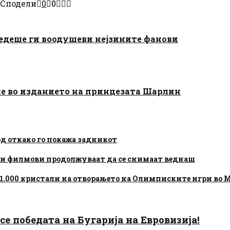
Сподели
0
0
 следеше ги воодушеви нејзините фанови
ше во изданието на принцезата Шарлин
род откако го покажа задникот
кои филмови продолжуваат да се снимаат веднаш
д 1.000 кристали на отворањето на Олимписките игри во
есе победата на Бугарија на Евровизија!