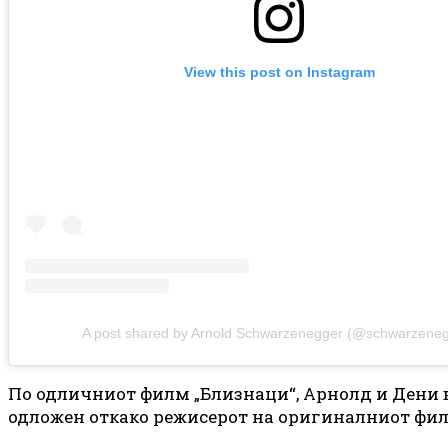
View this post on Instagram
A post shared by Arnold Schwarzenegger (@schwarzeneg
По одличниот филм „Близнаци“, Арнолд и Дени в
одложен откако режисерот на оригиналниот филм